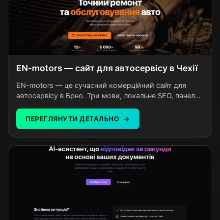
EN-motors — сайт для автосервісу в Чехії
EN-motors — це сучасний комерційний сайт для
автосервісу в Брно. Три мови, локальне SEO, панель
керування без розробника. Власник сам оновлює
послуги та ціни за лічені хвилини.
ПЕРЕГЛЯНУТИ ДЕТАЛЬНО