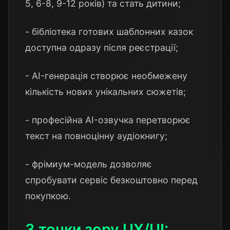
5, 6-8, 9-12 років) та стать дитини;
- бібліотека готових шаблонних казок
доступна одразу після реєстрації;
- AI-генерація створює необмежену
кількість нових унікальних сюжетів;
- професійна AI-озвучка перетворює
текст на повноцінну аудіокнигу;
- фрімиум-модель дозволяє
спробувати сервіс безкоштовно перед
покупкою.
З точки зору UX/UI: