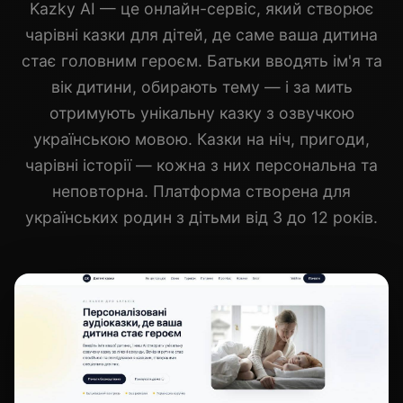
Kazky AI — це онлайн-сервіс, який створює
чарівні казки для дітей, де саме ваша дитина
стає головним героєм. Батьки вводять ім'я та
вік дитини, обирають тему — і за мить
отримують унікальну казку з озвучкою
українською мовою. Казки на ніч, пригоди,
чарівні історії — кожна з них персональна та
неповторна. Платформа створена для
українських родин з дітьми від 3 до 12 років.