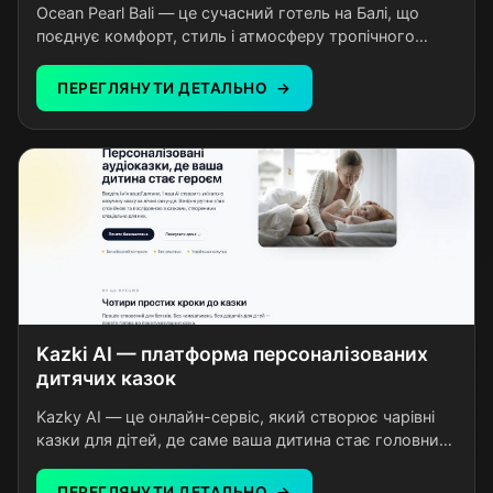
Ocean Pearl Bali — це сучасний готель на Балі, що
поєднує комфорт, стиль і атмосферу тропічного
відпочинку. Гостям пропонуються затишні номери з
продуманим дизайном, басейн, ресторан із
ПЕРЕГЛЯНУТИ ДЕТАЛЬНО
локальною та міжнародною кухнею та високий
рівень сервісу. Завдяки зручному розташуванню
готель підходить як для романтичного відпочинку,
так і для сімейної подорожі. Ocean Pearl Bali
створений для тих, хто цінує спокій, якість і
незабутні враження.
Kazki AI — платформа персоналізованих
дитячих казок
Kazky AI — це онлайн-сервіс, який створює чарівні
казки для дітей, де саме ваша дитина стає головним
героєм. Батьки вводять ім'я та вік дитини, обирають
тему — і за мить отримують унікальну казку з
ПЕРЕГЛЯНУТИ ДЕТАЛЬНО