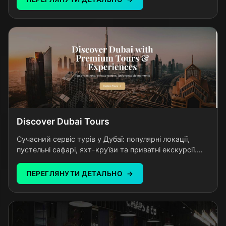
озвучкою українською мовою. Казки на ніч, пригоди,
чарівні історії — кожна з них персональна та
неповторна. Платформа створена для українських
родин з дітьми від 3 до 12 років.
Discover Dubai Tours
Сучасний сервіс турів у Дубаї: популярні локації,
пустельні сафарі, яхт-круїзи та приватні екскурсії.
Прозорі ціни, зручне бронювання, професійні гіди та
незабутні враження для кожного туриста.
ПЕРЕГЛЯНУТИ ДЕТАЛЬНО