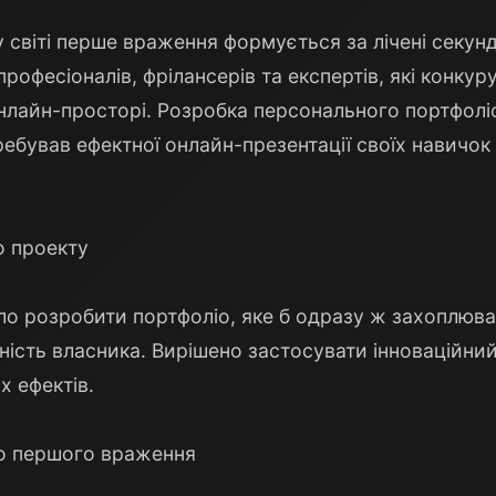
світі перше враження формується за лічені секун
рофесіоналів, фрілансерів та експертів, які конкур
 онлайн-просторі. Розробка персонального портфолі
ебував ефектної онлайн-презентації своїх навичок
до проекту
о розробити портфоліо, яке б одразу ж захоплювал
ість власника. Вирішено застосувати інноваційний
х ефектів.
о першого враження