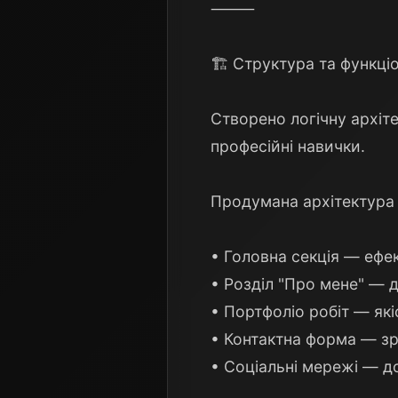
⸻
🏗️ Структура та функці
Створено логічну архіте
професійні навички.
Продумана архітектура
• Головна секція — ефе
• Розділ "Про мене" — 
• Портфоліо робіт — як
• Контактна форма — зр
• Соціальні мережі — д