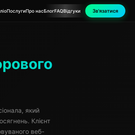
Зв'язатися
ліо
Послуги
Про нас
Блог
FAQ
Відгуки
фрового
іонала, який
осягнень. Клієнт
овуваного веб-