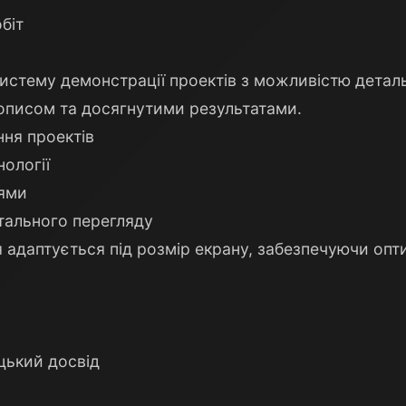
біт
истему демонстрації проектів з можливістю детал
описом та досягнутими результатами.
ння проектів
нології
іями
етального перегляду
я адаптується під розмір екрану, забезпечуючи оп
цький досвід