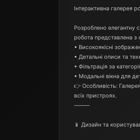
Інтерактивна галерея ро
Розроблено елегантну с
робота представлена з 
• Високоякісні зображе
• Детальні описи та тех
• Фільтрація за категор
• Модальні вікна для д
👉 Особливість: Галере
всіх пристроях.
⸻
📱 Дизайн та користува