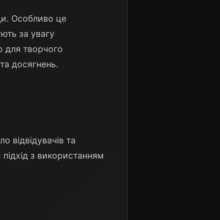
ди. Особливо це
ують за увагу
о для творчого
 та досягнень.
о відвідувачів та
 підхід з використанням