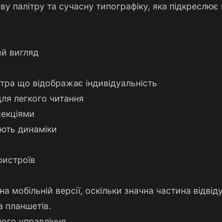
у палітру та сучасну типографіку, яка підкреслює 
ий вигляд
ітра що відображає індивідуальність
для легкого читання
секціями
ають динаміки
ристроїв
а мобільній версії, оскільки значна частина відвід
а планшетів.
ного управління