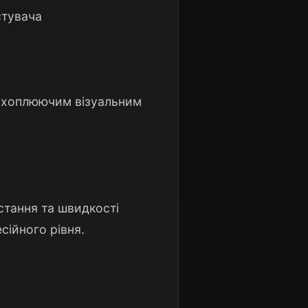
стувача
 захоплюючим візуальним
стання та швидкості
сійного рівня.