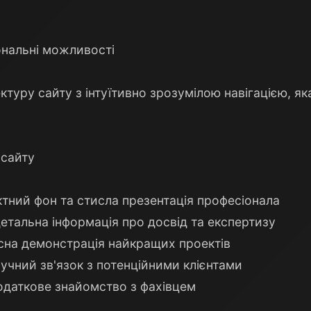
ональні можливості
ктуру сайту з інтуїтивно зрозумілою навігацією, я
 сайту
ктний фон та стисла презентація професіонала
детальна інформація про досвід та експертизу
існа демонстрація найкращих проектів
учний зв'язок з потенційними клієнтами
одаткове знайомство з фахівцем