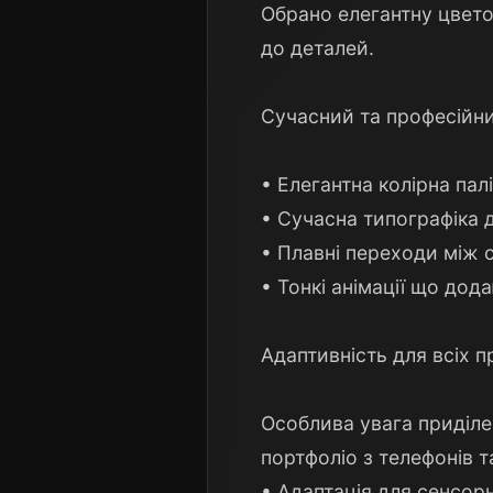
Обрано елегантну цветов
до деталей.
Сучасний та професійн
• Елегантна колірна пал
• Сучасна типографіка 
• Плавні переходи між 
• Тонкі анімації що дод
Адаптивність для всіх п
Особлива увага приділен
портфоліо з телефонів т
• Адаптація для сенсор