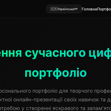
Головна
Портфо
🇺🇦
Українська
ння сучасного ци
портфоліо
рсонального портфоліо для творчого профес
тної онлайн-презентації своїх навичок та д
отребою у створенні яскравого та запам'ят