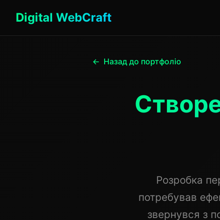
Digital WebCraft
Назад до портфоліо
Створе
Розробка пе
потребував ефек
звернувся з п