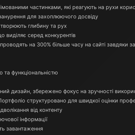
імованими частинками, які реагують на рухи кори
а занурення для захоплюючого досвіду
створюють глибину та рух
що виділяє серед конкурентів
чі проводять на 300% більше часу на сайті завдяки
ю та функціональністю
ний дизайн, збережено фокус на зручності викори
 Портфоліо структуровано для швидкої оцінки профе
ідволікання від контенту
ючової інформації
ть завантаження