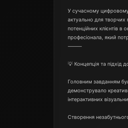
У сучасному цифровому 
актуально для творчих п
потенційних клієнтів в
професіонала, який потр
⸻
💡 Концепція та підхід 
Головним завданням бул
демонструвало креативн
інтерактивних візуальни
Створення незабутньог