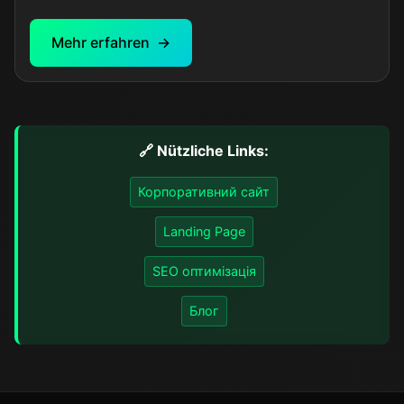
доставки. Проект включає каталог свіжих квітів,
букетів та композицій, зручну систему вибору та
Mehr erfahren
оплати, а також адміністративну панель для
керування асортиментом та замовленнями.
🔗
Nützliche Links:
Корпоративний сайт
Landing Page
SEO оптимізація
Блог