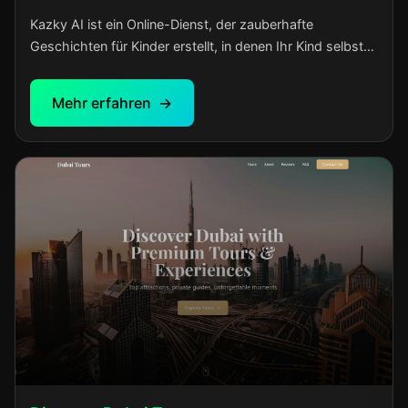
Kazky AI ist ein Online-Dienst, der zauberhafte
Geschichten für Kinder erstellt, in denen Ihr Kind selbst
zum Hauptdarsteller wird. Eltern geben den Namen und
das Alter des Kindes ein, wählen ein Thema – und
Mehr erfahren
erhalten im Handumdrehen eine einzigartige Geschichte
mit Vertonung in ukrainischer Sprache. Gute-Nacht-
Geschichten, Abenteuer, Zaubergeschichten – jede
davon ist persönlich und einzigartig. Die Plattform wurde
für ukrainische Familien mit Kindern im Alter von 3 bis 12
Jahren entwickelt.