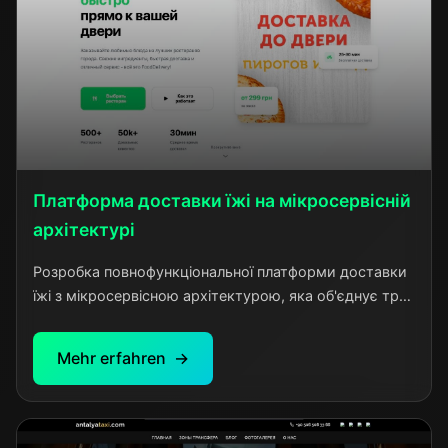
Платформа доставки їжі на мікросервісній
архітектурі
Розробка повнофункціональної платформи доставки
їжі з мікросервісною архітектурою, яка об'єднує три
типи користувачів: покупців, ресторани та кур'єрів.
Проект створений за аналогією з популярними
Mehr erfahren
сервісами на кшталт Bolt Food, але з урахуванням
локальних особливостей ринку та власними
технічними рішеннями.