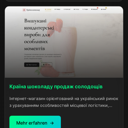
визначних пам'яток та інших туристичних локацій.
Країна шоколаду продаж солодощів
Інтернет-магазин орієнтований на український ринок
з урахуванням особливостей місцевої логістики,
платіжних систем та споживацьких звичок. Проект
демонструє комплексний підхід до e-commerce
Mehr erfahren
розробки з інтеграцією всіх необхідних сервісів для