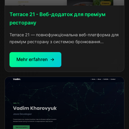
Terrace 21 - Веб-додаток для преміум
ресторану
Terrace 21 — повнофункціональна веб-платформа для
преміум ресторану з системою бронювання
столиків, управлінням меню та гостьовою корзиною.
Реалізовано безпечну JWT автентифікацію через
Mehr erfahren
HttpOnly cookies, адаптивний дизайн для всіх
пристроїв та інтелектуальну систему валідації
бронювань. Проект включає адміністративну панель,
інтеграцію з картами та оптимізовану
продуктивність. Розроблено за 5 тижнів з акцентом
на UX та безпеку