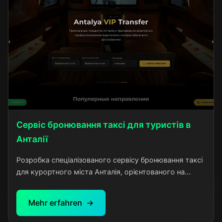
Сервіс бронювання таксі для туристів в
Анталії
Розробка спеціалізованого сервісу бронювання таксі
для курортного міста Анталія, орієнтованого на
обслуговування міжнародних туристів. Проект
створений для вирішення типової проблеми
Mehr erfahren
відпочиваючих - потреби у надійному та зручному
транспорті від аєропорту до готелю, поїздок до