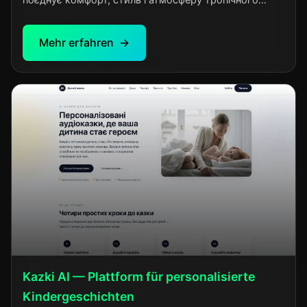
відпочинку. Гостям пропонуються затишні номери з
продуманим дизайном, басейн, ресторан із
Mehr erfahren
локальною та міжнародною кухнею та високий
рівень сервісу. Завдяки зручному розташуванню
готель підходить як для романтичного відпочинку,
так і для сімейної подорожі. Ocean Pearl Bali
створений для тих, хто цінує спокій, якість і
незабутні враження.
Kazki AI — Plattform für personalisierte
Kindergeschichten