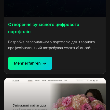
Створення сучасного цифрового
портфоліо
Розробка персонального портфоліо для творчого
професіонала, який потребував ефектної онлайн-
презентації своїх навичок та досягнень. Клієнт
звернувся з потребою у створенні яскравого та
Mehr erfahren
запам'ятовуваного веб-сайту, який би виділив його
серед конкурентів та продемонстрував високий
рівень професіоналізму.