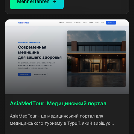
Mehr erfahren
всю красу та складність цього виду творчості через
цифровий формат.
AsiaMedTour: Медицинський портал
AsiaMedTour - це медицинський портал для
медицинського туризму в Турції, який вирішує
реальну проблему мовного бар'єру для пацієнтів з