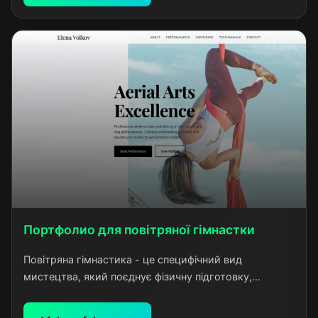
повноцінного онлайн-бізнесу.
Портфолио для повітряної гімнастки
Повітряна гімнастика - це специфічний вид
мистецтва, який поєднує фізичну підготовку,
артистизм та емоційну виразність. Для створення
ефективного портфолио необхідно було передати