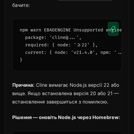
бачите:
📋
npm warn EBADENGINE Unsupported engine {

  package: 'cline@...',

  required: { node: '>=22' },

  current: { node: 'v21.4.0', npm: '...' }

}
Причина:
Cline вимагає Node.js версії 22 або
вище. Якщо встановлена версія 20 або 21 —
встановлення завершиться з помилкою.
Рішення — оновіть Node.js через Homebrew: