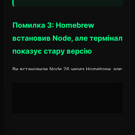
Помилка 3: Homebrew
встановив Node, але термінал
показує стару версію
Ви встановили Node 26 через Homebrew, але:
📋
node --version

# v21.4.0  ← все ще стара версія
Причина:
в PATH на першому місці стоїть