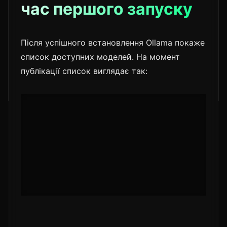
час першого запуску
Після успішного встановлення Ollama покаже
список доступних моделей. На момент
публікації список виглядає так:
📋
? Select a model:

  kimi-k2.6:cloud

  minimax-m3:cloud

  glm-5.1:cloud

  qwen3.6

  gemma4
Стрілками виберіть модель і натисніть Enter.