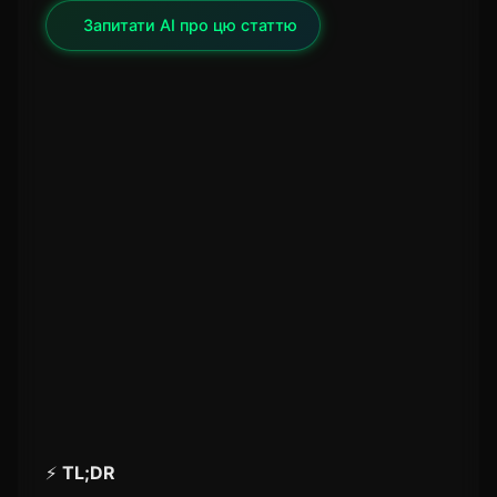
✦
Запитати AI про цю статтю
⚡
TL;DR