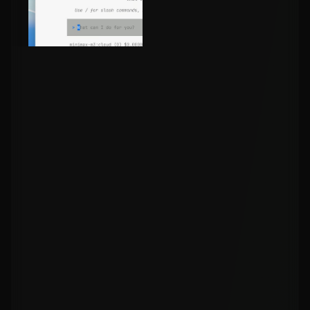
🛠️ Типові помилки та
їх вирішення
Ось повна таблиця помилок, з якими я
зіткнувся під час встановлення на M1, і як
кожну з них вирішив: