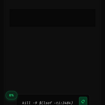
📋
http://127.0.0.1:3484/
Там буде повноцінний Kanban-інтерфейс.
Кожна картка — окремий агент із власним
завданням і прогресом у реальному часі.
Якщо порт 3484 зайнятий, знайти та
завершити процес можна однією
командою:
📋
kill -9 $(lsof -ti:3484)