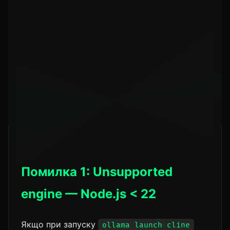
Незрозуміло, де
Після запуску відкривався лиш
Kanban UI
термінал
Попередження
npm warn deprecated
node-
npm
domexception@1.0.0
Cline не
Cline is not installed. Ins
встановлений
with npm?
Помилка 1: Unsupported
engine — Node.js < 22
Якщо при запуску
ollama launch cline