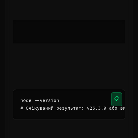
22 — встановіть через Homebrew:
📋
brew install node
Homebrew встановить актуальну версію (на
момент написання — 26.3.0). Після
встановлення перевірте:
📋
node --version

# Очікуваний результат: v26.3.0 або вище
Якщо термінал досі показує стару версію —