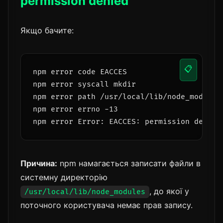
permission denied
Якщо бачите:
📋
npm error code EACCES

npm error syscall mkdir

npm error path /usr/local/lib/node_modules/
npm error errno -13

npm error Error: EACCES: permission denied
Причина:
npm намагається записати файли в
системну директорію
, до якої у
/usr/local/lib/node_modules
поточного користувача немає прав запису.