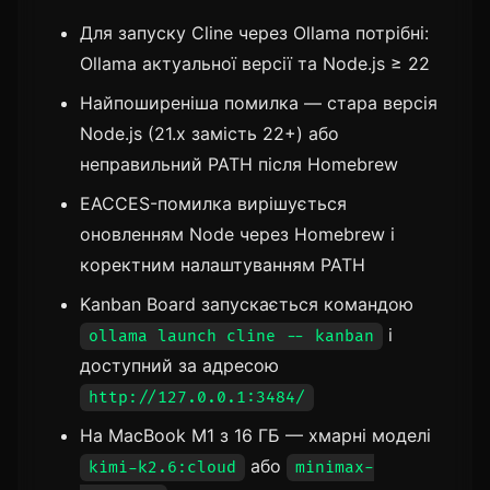
Для запуску Cline через Ollama потрібні:
Ollama актуальної версії та Node.js ≥ 22
Найпоширеніша помилка — стара версія
Node.js (21.x замість 22+) або
неправильний PATH після Homebrew
EACCES-помилка вирішується
оновленням Node через Homebrew і
коректним налаштуванням PATH
Kanban Board запускається командою
і
ollama launch cline -- kanban
доступний за адресою
http://127.0.0.1:3484/
На MacBook M1 з 16 ГБ — хмарні моделі
або
kimi-k2.6:cloud
minimax-