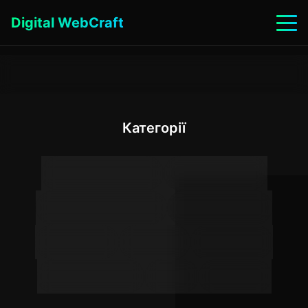
Digital WebCraft
Головна
/
Блог
/
Як встановити Cline через Ollama: покрокова інструкція та типові помилки
Категорії
Spring Framework
Веб-розробка
Найкращі практики
Кейси клієнтів
Туторіали
Новини
Особисте
AI інструменти
SEO
Безпека