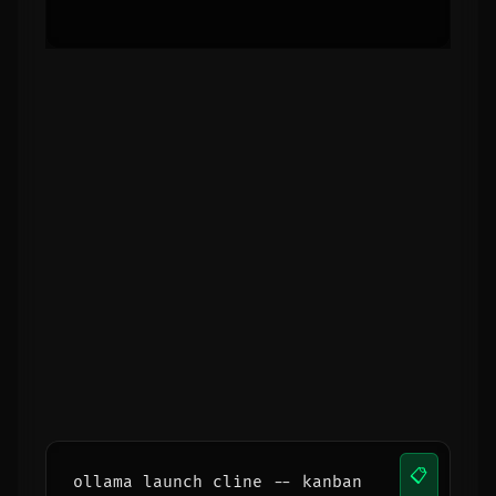
# v26.3.0
Тепер запускайте
ollama launch cline
знову.
🗂️ Як запустити
Kanban Board
Режим Kanban дозволяє запускати кілька
агентів паралельно. Команда:
📋
ollama launch cline -- kanban