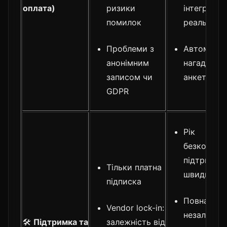
оплата)
ризики
інтеграції 
помилок
реальному
Проблеми з
Автоматич
анонімним
нагадуван
записом чи
анкети
GDPR
Рік
безкоштов
підтримки
Тільки платна
швидкі пр
підписка
Повна
Vendor lock-in:
незалежніс
🛠️
Підтримка та
залежність від