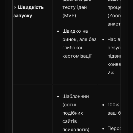
⚡
Швидкість
тесту ідей
процесам
запуску
(MVP)
(Zoom +
анкети)
Швидко на
ринок, але без
Час варти
глибокої
результату
кастомізації
підвищенн
конверсії н
2%
Шаблонний
(сотні
100% під ва
подібних
ваш бренд
сайтів
Персональ
психологів)