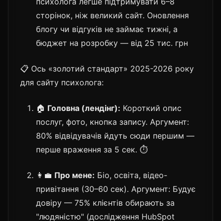
психолога легше підтримувати 6–8
сторінок, ніж великий сайт. Оновлення
блогу чи відгуків не займає тижні, а
бюджет на розробку — від 25 тис. грн
📋 Ось «золотий стандарт» 2025-2026 року
для сайту психолога:
🏠
Головна (лендінг):
Короткий опис
послуг, фото, кнопка запису. Аргумент:
80% відвідувачів йдуть сюди першим —
перше враження за 5 сек. ⏱️
👩‍💼
Про мене:
Біо, освіта, відео-
привітання (30–60 сек). Аргумент: Будує
довіру — 75% клієнтів обирають за
"людяністю" (дослідження HubSpot