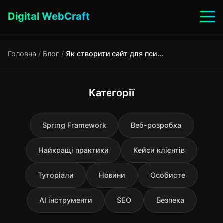
Digital WebCraft
Головна
/
Блог
/
Як створити сайт для психолога: посібник 2025
Категорії
Spring Framework
Веб-розробка
Найкращі практики
Кейси клієнтів
Туторіали
Новини
Особисте
AI інструменти
SEO
Безпека