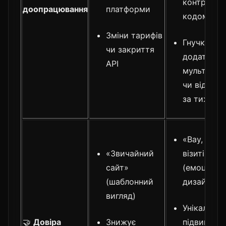
контроль 
доопрацювання
платформи
кодом
Зміни тарифів
Гнучкість:
чи закриття
додати
API
мультимов
чи відео-се
за тижден
«Вау, яка 
«Звичайний
візитівка!»
сайт»
(емоційни
(шаблонний
дизайн)
вигляд)
Унікальніс
🤝
Довіра
Знижує
підвищує