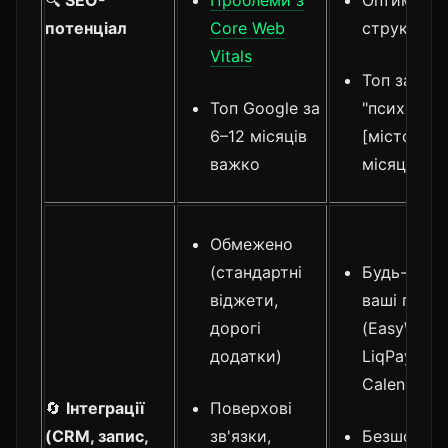
🔍
SEO-
Проблеми з
Оптимізов
потенціал
Core Web
структура
Vitals
Топ за
Топ Google за
"психолог
6–12 місяців
[місто]" за
важко
місяців
Обмежено
(стандартні
Будь-які п
віджети,
ваші проц
дорогі
(EasyWeek
додатки)
LiqPay, Go
Calendar)
🔄
Інтеграції
Поверхові
(CRM, запис,
зв'язки,
Безшовні