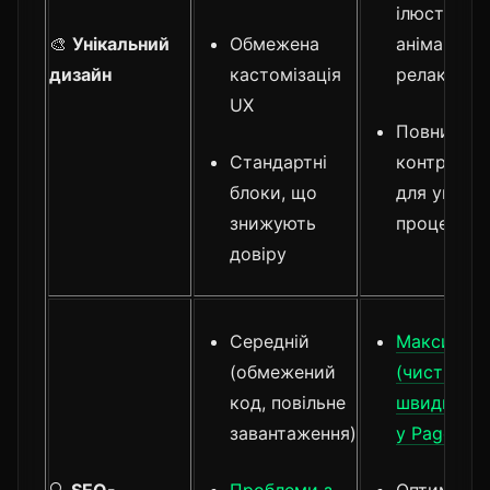
ілюстрації,
🎨
Унікальний
Обмежена
анімації д
дизайн
кастомізація
релаксу
UX
Повний
Стандартні
контроль 
блоки, що
для унікал
знижують
процесів
довіру
Середній
Максимал
(обмежений
(чистий ко
код, повільне
швидкість
завантаження)
у PageSpe