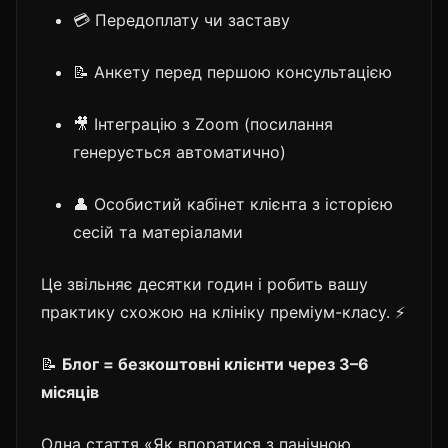
💳 Передоплату чи заставу
📝 Анкету перед першою консультацією
🎥 Інтеграцію з Zoom (посилання
генерується автоматично)
👤 Особистий кабінет клієнта з історією
сесій та матеріалами
Це звільняє десятки годин і робить вашу
практику схожою на клініку преміум-класу. ⚡
📝
Блог = безкоштовні клієнти через 3–6
місяців
Одна стаття «Як впоратися з панічною