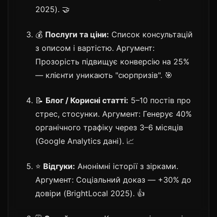
2025). 🤝
💰
Послуги та ціни:
Список консультацій
з описом і вартістю. Аргумент:
Прозорість підвищує конверсію на 25%
— клієнти уникають "сюрпризів". 🎯
📝
Блог / Корисні статті:
5–10 постів про
стрес, стосунки. Аргумент: Генерує 40%
органічного трафіку через 3–6 місяців
(Google Analytics дані). 📈
⭐
Відгуки:
Анонімні історії з зірками.
Аргумент: Соціальний доказ — +30% до
довіри (BrightLocal 2025). 👍