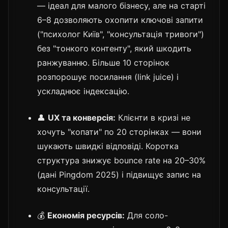
— ідеал для малого бізнесу, але на старті
6–8 дозволяють охопити ключові запити
("психолог Київ", "консультація тривоги")
без "тонкого контенту", який шкодить
ранжуванню. Більше 10 сторінок
розпорошує посилання (link juice) і
ускладнює індексацію.
👤
UX та конверсія:
Клієнти в кризі не
хочуть "копати" по 20 сторінках — вони
шукають швидкі відповіді. Коротка
структура знижує bounce rate на 20–30%
(дані Pingdom 2025) і підвищує запис на
консультації.
💰
Економія ресурсів:
Для соло-