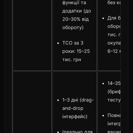
функції та
без комісі
додатки (до
Для бізнес
20–30% від
оборотом 
обороту)
тис. грн/м
TCO за 3
окупаєтьс
роки: 15–25
6–12 місяц
тис. грн
14–35 днів
(бриф, диз
1–3 дні (drag-
тестуванн
and-drop
Повна
інтерфейс)
інтеграція 
Ідеально для
вашими