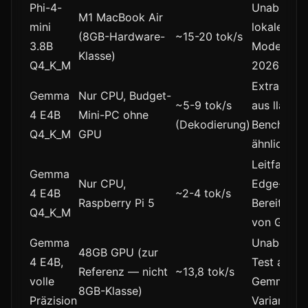
Phi-4-
Unabhängi
M1 MacBook Air
mini
lokale
(8GB-Hardware-
~15-20 tok/s
3.8B
Modellüber
Klasse)
Q4_K_M
2026
Extrapolat
Gemma
Nur CPU, Budget-
~5-9 tok/s
aus llama.
4 E4B
Mini-PC ohne
(Dekodierung)
Benchmark
Q4_K_M
GPU
ähnlichen
Leitfaden 
Gemma
Nur CPU,
Edge-
4 E4B
~2-4 tok/s
Raspberry Pi 5
Bereitstell
Q4_K_M
von Gemm
Gemma
Unabhängi
48GB GPU (zur
4 E4B,
Test aller
Referenz — nicht
~13,8 tok/s
volle
Gemma 4-
8GB-Klasse)
Präzision
Varianten