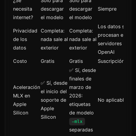
¿Se
Solo para
Solo para
necesita
descargar
descargar
Siempre
internet?
el modelo
el modelo
Los datos se
Privacidad
Completa:
Completa:
procesan en los
de los
nada sale al
nada sale al
servidores de
datos
exterior
exterior
OpenAI
Costo
Gratis
Gratis
Suscripción / to
✅ Sí, desde
finales de
✅ Sí, desde
Aceleración
marzo de
el inicio del
MLX en
2026:
soporte de
No aplicable
Apple
etiquetas
Apple
Silicon
de modelo
Silicon
-mlx
separadas