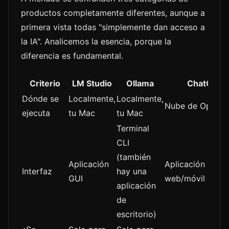
productos completamente diferentes, aunque a
primera vista todas "simplemente dan acceso a
la IA". Analicemos la esencia, porque la
diferencia es fundamental.
Criterio
LM Studio
Ollama
ChatGPT
Dónde se
Localmente,
Localmente,
Nube de OpenAI
ejecuta
tu Mac
tu Mac
Terminal
CLI
(también
Aplicación
Aplicación
Interfaz
hay una
GUI
web/móvil
aplicación
de
escritorio)