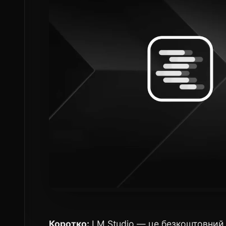
Коротко:
LM Studio — це безкоштовний 