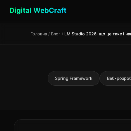
Digital WebCraft
Головна
/
Блог
/
Spring Framework
Веб-розро