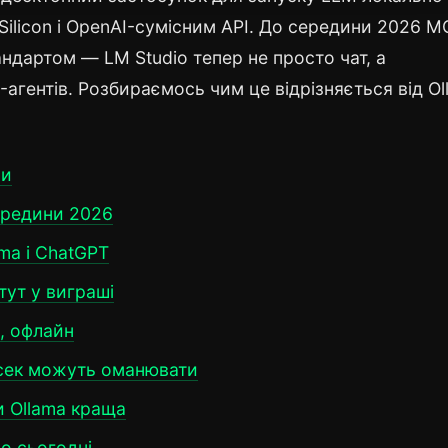
Silicon і OpenAI-сумісним API. До середини 2026 M
ндартом — LM Studio тепер не просто чат, а
агентів. Розбираємось чим це відрізняється від Ol
ми
ередини 2026
ama і ChatGPT
 тут у виграші
, офлайн
/сек можуть оманювати
и Ollama краща
о сьогодні