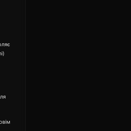
оляє
i)
для
овім