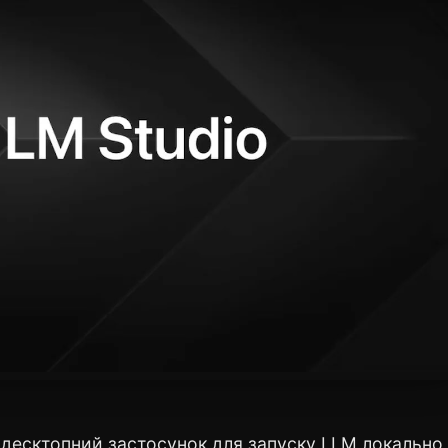
десктопний застосунок для запуску LLM локально