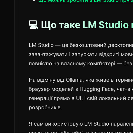
💻 Що таке LM Studi
LM Studio — це безкоштовний десктопни
завантажувати і запускати відкриті мовн
повністю на власному комп'ютері — без 
На відміну від Ollama, яка живе в термі
браузер моделей з Hugging Face, чат-в
генерації прямо в UI, і свій локальний 
розробників.
Я сам використовую LM Studio паралельно
чому це не "або-або", а інструменти для