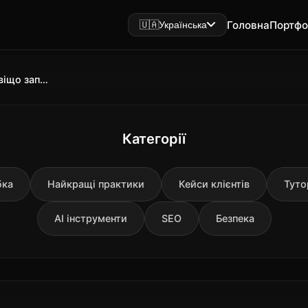
Головна
Портфо
🇺🇦
Українська
LM Studio 2026: що це таке і навіщо запускати AI на Mac
Категорії
бка
Найкращі практики
Кейси клієнтів
Туто
AI інструменти
SEO
Безпека