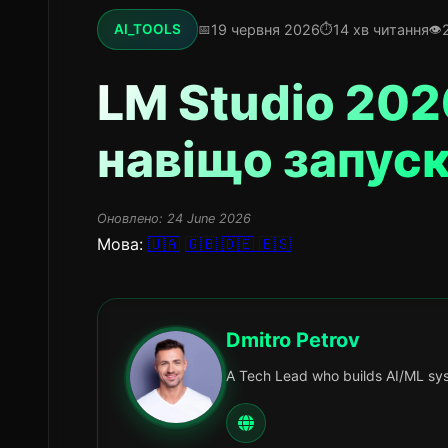
19 червня 2026
14 хв читання
AI_TOOLS
LM Studio 2026
навіщо запуск
Оновлено:
24 June 2026
Мова:
🇺🇦
🇬🇧
🇩🇪
🇪🇸
Dmitro Petrov
A Tech Lead who builds AI/ML sys