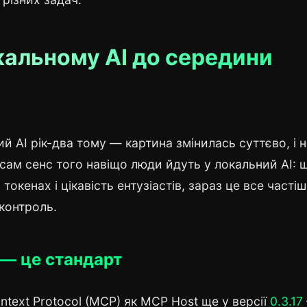
кальному AI до середини
 AI рік-два тому — картина змінилась суттєво, і н
я сам сенс того навіщо люди йдуть у локальний AI: 
окенах і цікавість ентузіастів, зараз це все часті
 контроль.
 — це стандарт
text Protocol (MCP) як MCP Host ще у версії
0.3.17