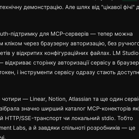
технічну демонстрацію. Але шлях від "цікавої фічі" 
uth-підтримку для MCP-серверів — тепер можна
ним кліком через браузерну авторизацію, без ручног
ретів у відкритих конфігураційних файлах. LM Studio
відкриває сторінку авторизації сервісу в браузері
токен, і інструменти сервісу одразу стають доступн
 чотири — Linear, Notion, Atlassian та ще один серві
 зібрала значно ширший каталог MCP-конекторів як
й HTTP/SSE-транспорт чи локальний stdio. Тобто
ment Labs, а й завдяки спільноті розробників — це
чі.