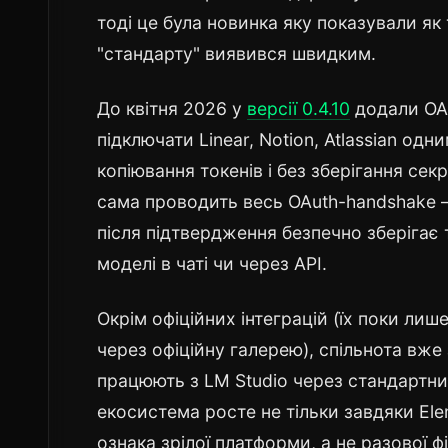
тоді це була новинка яку показували як 
"стандарту" виявився швидким.
До квітня 2026 у
версії 0.4.10
додали OA
підключати Linear, Notion, Atlassian од
копіювання токенів і без зберігання сек
сама проводить весь OAuth-handshake — 
після підтвердження безпечно зберігає 
моделі в чаті чи через API.
Окрім офіційних інтеграцій (їх поки лише
через офіційну галерею), спільнота вже
працюють з LM Studio через стандартни
екосистема росте не тільки завдяки Ele
ознака зрілої платформи, а не разової фі