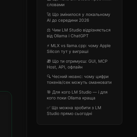
словами
🚀 Що змінилося у локальному
AI до середини 2026
⚖️ Чим LM Studio відрізняється
від Ollama і ChatGPT
⚡ MLX vs llama.cpp: чому Apple
Silicon тут у виграші
🎁 Що ти отримуєш: GUI, MCP
Host, API, офлайн
🔍 Чесний нюанс: чому цифри
токенів/сек можуть оманювати
🎯 Для кого LM Studio — і для
кого поки Ollama краща
✅ Що можна зробити з LM
Studio прямо сьогодні