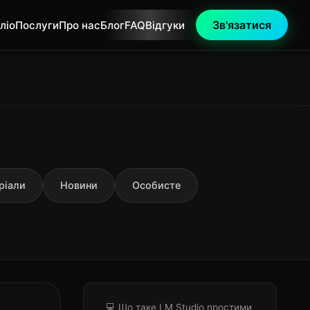
Зв'язатися
ліо
Послуги
Про нас
Блог
FAQ
Відгуки
ріали
Новини
Особисте
💻 Що таке LM Studio простими