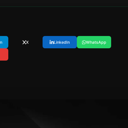
m
X
LinkedIn
WhatsApp