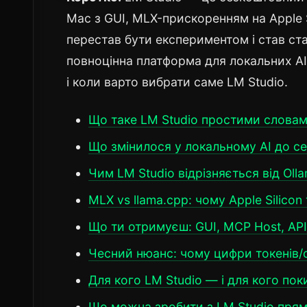
Mac з GUI, MLX-прискоренням на Apple 
перестав бути експериментом і став ста
повноцінна платформа для локальних AI-
і коли варто вибрати саме LM Studio.
Що таке LM Studio простими слова
Що змінилося у локальному AI до с
Чим LM Studio відрізняється від Oll
MLX vs llama.cpp: чому Apple Silicon
Що ти отримуєш: GUI, MCP Host, API
Чесний нюанс: чому цифри токенів
Для кого LM Studio — і для кого пок
Що можна зробити з LM Studio прям