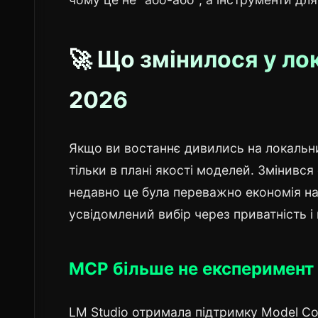
🚀 Що змінилося у ло
2026
Якщо ви востаннє дивились на локальний
тільки в плані якості моделей. Змінивс
недавно це була переважно економія на т
усвідомлений вибір через приватність і
MCP більше не експеримент
LM Studio отримала підтримку Model Con