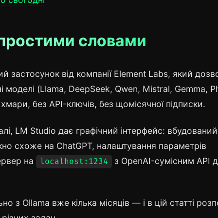
o простими словами
й застосунок від компанії Element Labs, який дозв
і моделі (Llama, DeepSeek, Qwen, Mistral, Gemma, Ph
хмари, без API-ключів, без щомісячної підписки.
налі, LM Studio дає графічний інтерфейс: вбудований
ікно схоже на ChatGPT, налаштування параметрів
сервер на
з OpenAI-сумісним API 
localhost:1234
 з Ollama вже кілька місяців — і в цій статті розп
 різних задач.