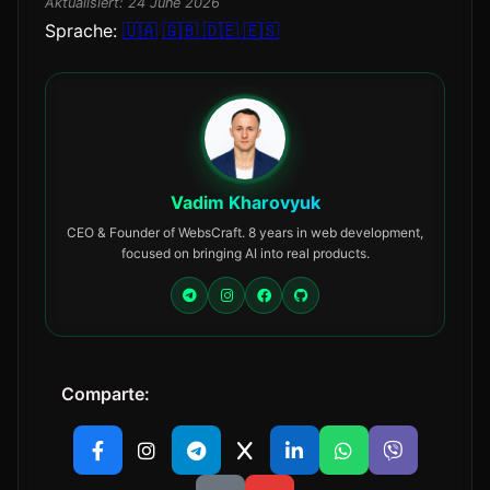
Aktualisiert:
24 June 2026
Sprache:
🇺🇦
🇬🇧
🇩🇪
🇪🇸
Vadim Kharovyuk
CEO & Founder of WebsCraft. 8 years in web development,
focused on bringing AI into real products.
Comparte: