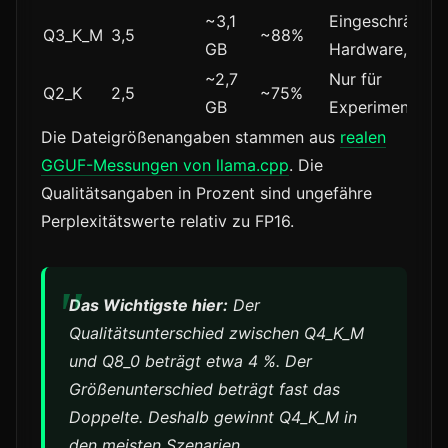
~3,1
Eingeschränkte
Q3_K_M
3,5
~88%
GB
Hardware, Test
~2,7
Nur für
Q2_K
2,5
~75%
GB
Experimente
Die Dateigrößenangaben stammen aus
realen
GGUF-Messungen von llama.cpp
. Die
Qualitätsangaben in Prozent sind ungefähre
Perplexitätswerte relativ zu FP16.
Das Wichtigste hier:
Der
Qualitätsunterschied zwischen Q4_K_M
und Q8_0 beträgt etwa 4 %. Der
Größenunterschied beträgt fast das
Doppelte. Deshalb gewinnt Q4_K_M in
den meisten Szenarien.