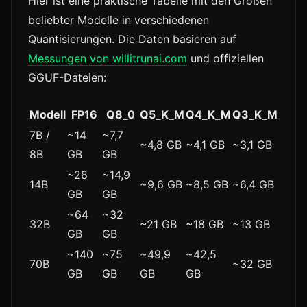
Hier ist eine praktische Tabelle mit den Größen
beliebter Modelle in verschiedenen
Quantisierungen. Die Daten basieren auf
Messungen von willitrunai.com
und offiziellen
GGUF-Dateien:
Modell
FP16
Q8_0
Q5_K_M
Q4_K_M
Q3_K_M
7B /
~14
~7,7
~4,8 GB
~4,1 GB
~3,1 GB
8B
GB
GB
~28
~14,9
14B
~9,6 GB
~8,5 GB
~6,4 GB
GB
GB
~64
~32
32B
~21 GB
~18 GB
~13 GB
GB
GB
~140
~75
~49,9
~42,5
70B
~32 GB
GB
GB
GB
GB