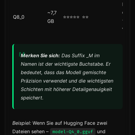
Maxi
~7,7
Qualit
Q8_0
⭐⭐⭐⭐⭐
⭐⭐
GB
16+ 
VRA
Merken Sie sich:
Das Suffix _M im
Namen ist der wichtigste Buchstabe. Er
bedeutet, dass das Modell gemischte
Präzision verwendet und die wichtigsten
Schichten mit höherer Detailgenauigkeit
speichert.
Beispiel:
Wenn Sie auf Hugging Face zwei
Dateien sehen –
und
model-Q4_0.gguf