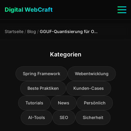
Digital WebCraft
Startseite
/
Blog
/
GGUF-Quantisierung für Ollama: Was bedeuten Q4_K_M, Q8_0 und IQ4_XS und welche sollte man für seine Hardware wählen
Kategorien
Spring Framework
Webentwicklung
Beste Praktiken
Kunden-Cases
Tutorials
News
Persönlich
AI-Tools
SEO
Sicherheit