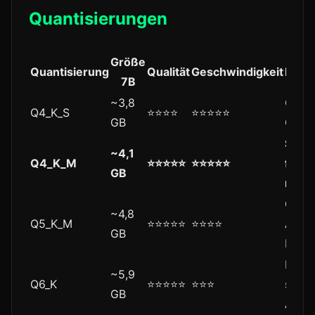
Quantisierungen
Größe
Quantisierung
Qualität
Geschwindigkeit
Empf
7B
~3,8
CPU
Q4_K_S
⭐⭐⭐⭐
⭐⭐⭐⭐⭐
GB
Offlo
Stan
~4,1
Q4_K_M
⭐⭐⭐⭐⭐
⭐⭐⭐⭐⭐
für d
GB
meis
Code
~4,8
Q5_K_M
⭐⭐⭐⭐⭐
⭐⭐⭐⭐
Agent
GB
RAG
Mathe
~5,9
Q6_K
⭐⭐⭐⭐⭐
⭐⭐⭐
struk
GB
Ausg