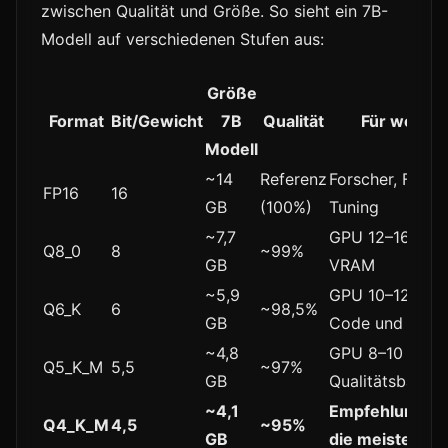
zwischen Qualität und Größe. So sieht ein 7B-
Modell auf verschiedenen Stufen aus:
Größe
Format
Bit/Gewicht
7B
Qualität
Für wen
Modell
~14
Referenz
Forscher, Fine-
FP16
16
GB
(100%)
Tuning
~7,7
GPU 12–16 GB
Q8_0
8
~99%
GB
VRAM
~5,9
GPU 10–12 GB,
Q6_K
6
~98,5%
GB
Code und Logi
~4,8
GPU 8–10 GB,
Q5_K_M
5,5
~97%
GB
Qualitätsbalanc
~4,1
Empfehlung fü
Q4_K_M
4,5
~95%
GB
die meisten