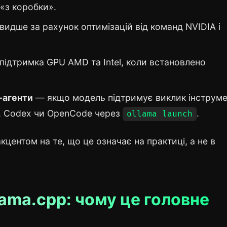
«з коробки».
идше за рахунок оптимізацій від команд NVIDIA і
ідтримка GPU AMD та Intel, коли встановлено
g-агенти
— якщо модель підтримує виклик інструмен
e, Codex чи OpenCode через
.
ollama launch
кцентом на те, що це означає на практиці, а не в
lama.cpp: чому це головне