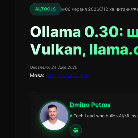
06 червня 2026
12 хв читання
AI_TOOLS
Ollama 0.30: 
Vulkan, llama.c
Оновлено:
24 June 2026
Мова:
🇺🇦
🇬🇧
🇩🇪
🇪🇸
Dmitro Petrov
A Tech Lead who builds AI/ML sys