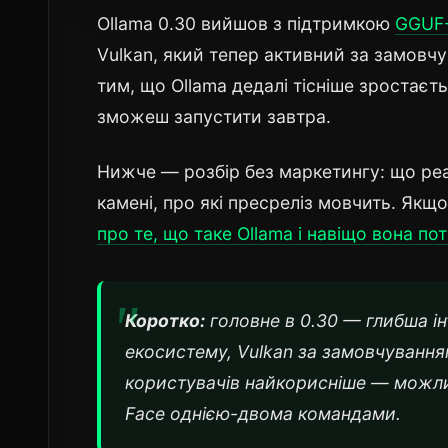
Ollama 0.30 вийшов з підтримкою
GGUF-
Vulkan, який тепер активний за замовч
тим, що Ollama дедалі тісніше зростаєт
зможеш запустити завтра.
Нижче — розбір без маркетингу: що реал
камені, про які пресреліз мовчить. Якщ
про те, що таке Ollama і навіщо вона по
Коротко:
головне в 0.30 — глибша ін
екосистему, Vulkan за замовчуванням
користувачів найкорисніше — можли
Face однією-двома командами.