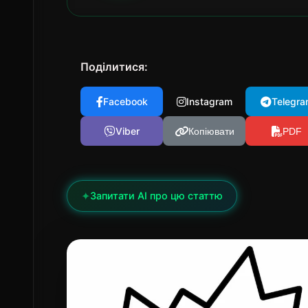
Поділитися:
Facebook
Instagram
Telegra
Viber
Копіювати
PDF
✦
Запитати AI про цю статтю