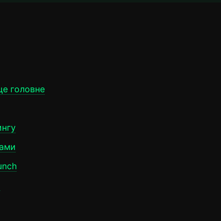
 це головне
ингу
сами
aunch
и