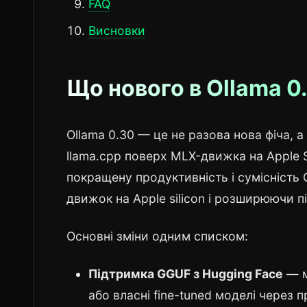
FAQ
Висновки
Що нового в Ollama 0
Ollama 0.30 — це не разова нова фіча, а
llama.cpp поверх MLX-движка на Apple S
покращену продуктивність і сумісніст
движок на Apple silicon і розширюючи 
Основні зміни одним списком:
Підтримка GGUF з Hugging Face
— м
або власні fine-tuned моделі через 