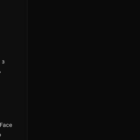
 з
ь
Face
о