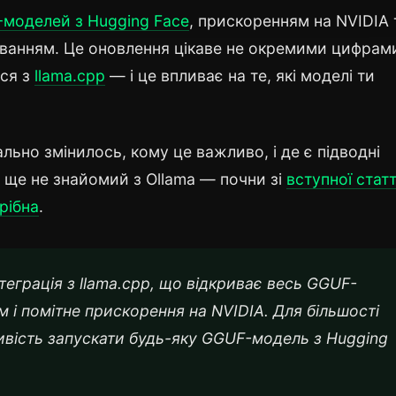
моделей з Hugging Face
, прискоренням на NVIDIA 
уванням. Це оновлення цікаве не окремими цифрами
ься з
llama.cpp
— і це впливає на те, які моделі ти
ьно змінилось, кому це важливо, і де є підводні
о ще не знайомий з Ollama — почни зі
вступної статт
трібна
.
теграція з llama.cpp, що відкриває весь GGUF-
 і помітне прискорення на NVIDIA. Для більшості
вість запускати будь-яку GGUF-модель з Hugging