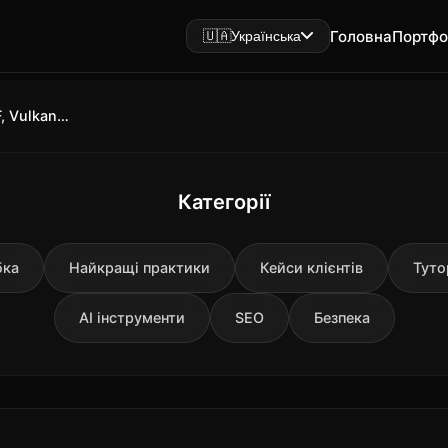
Головна
Портфо
🇺🇦
Українська
Ollama 0.30: що нового — GGUF, Vulkan, llama.cpp і tool calling
Категорії
бка
Найкращі практики
Кейси клієнтів
Туто
AI інструменти
SEO
Безпека