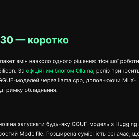
.30 — коротко
 пакет змін навколо одного рішення: тіснішої роботи
ilicon. За
офіційним блогом Ollama
, реліз приносит
ь GGUF-моделей через llama.cpp, доповнюючи MLX-
підтримку обладнання.
ожна запускати будь-яку GGUF-модель з Hugging 
простий Modelfile. Розширена сумісність означає, щ