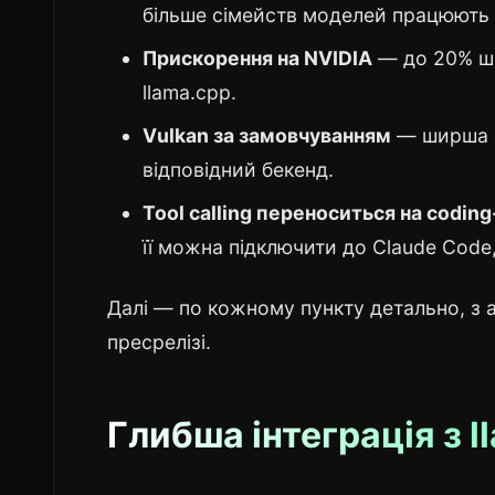
більше сімейств моделей працюють 
Прискорення на NVIDIA
— до 20% шв
llama.cpp.
Vulkan за замовчуванням
— ширша п
відповідний бекенд.
Tool calling переноситься на codin
її можна підключити до Claude Cod
Далі — по кожному пункту детально, з а
пресрелізі.
Глибша інтеграція з l