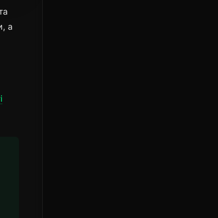
та
, а
і