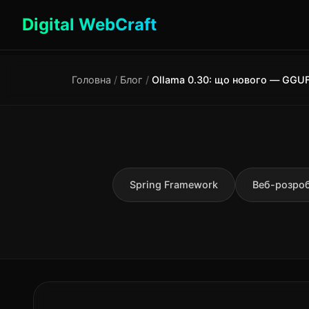
Digital WebCraft
Головна
/
Блог
/
Spring Framework
Веб-розро