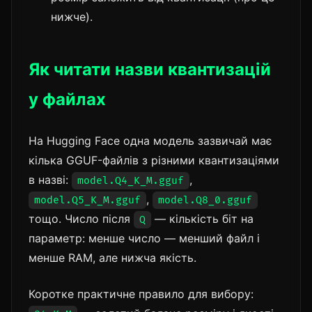
нижче).
Як читати назви квантизацій
у файлах
На Hugging Face одна модель зазвичай має
кілька GGUF-файлів з різними квантизаціями
в назві:
,
model.Q4_K_M.gguf
,
model.Q5_K_M.gguf
model.Q8_0.gguf
тощо. Число після
— кількість біт на
Q
параметр: менше число — менший файл і
менше RAM, але нижча якість.
Коротке практичне правило для вибору: