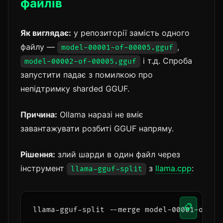
файлів
Як виглядає:
у репозиторії замість одного
файлу —
,
model-00001-of-00005.gguf
і т.д. Спроба
model-00002-of-00005.gguf
запустити падає з помилкою про
непідтримку sharded GGUF.
Причина:
Ollama наразі не вміє
завантажувати розбиті GGUF напряму.
Рішення:
злий шарди в один файл через
інструмент
з
llama.cpp
:
llama-gguf-split
📋
llama-gguf-split --merge model-00001-of-00