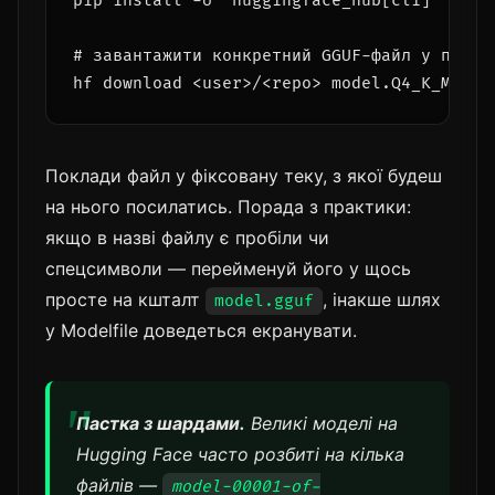
pip install -U "huggingface_hub[cli]"

# завантажити конкретний GGUF-файл у поточн
hf download <user>/<repo> model.Q4_K_M.ggu
Поклади файл у фіксовану теку, з якої будеш
на нього посилатись. Порада з практики:
якщо в назві файлу є пробіли чи
спецсимволи — перейменуй його у щось
просте на кшталт
, інакше шлях
model.gguf
у Modelfile доведеться екранувати.
Пастка з шардами.
Великі моделі на
Hugging Face часто розбиті на кілька
файлів —
model-00001-of-