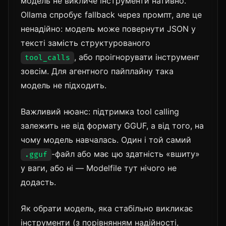
модель не викличе інструменти нативно.
Ollama спробує fallback через промпт, але це
ненадійно: модель може повернути JSON у
тексті замість структурованого
, або проігнорувати інструмент
tool_calls
зовсім. Для агентного пайплайну така
модель не підходить.
Важливий нюанс: підтримка tool calling
залежить не від формату GGUF, а від того, на
чому модель навчалась. Один і той самий
-файл або має цю здатність «вшиту»
.gguf
у ваги, або ні — Modelfile тут нічого не
додасть.
Як обрати модель, яка стабільно викликає
інструменти (з порівнянням надійності,