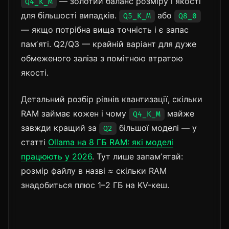
— золотий баланс розміру і якості
Q4_K_M
для більшості випадків.
або
Q5_K_M
Q8_0
— якщо потрібна вища точність і є запас
памʼяті. Q2/Q3 — крайній варіант для дуже
обмеженого заліза з помітною втратою
якості.
Детальний розбір рівнів квантизації, скільки
RAM займає кожен і чому
майже
Q4_K_M
завжди кращий за
більшої моделі — у
Q2
статті
Ollama на 8 ГБ RAM: які моделі
працюють у 2026
. Тут лише запамʼятай:
розмір файлу в назві ≈ скільки RAM
знадобиться плюс 1–2 ГБ на KV-кеш.