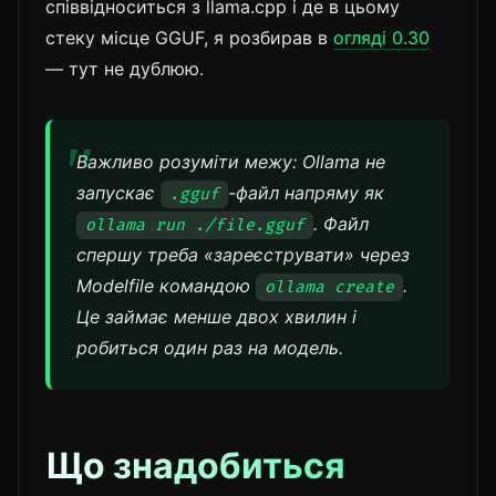
співвідноситься з llama.cpp і де в цьому
стеку місце GGUF, я розбирав в
огляді 0.30
— тут не дублюю.
Важливо розуміти межу: Ollama не
запускає
-файл напряму як
.gguf
. Файл
ollama run ./file.gguf
спершу треба «зареєструвати» через
Modelfile командою
.
ollama create
Це займає менше двох хвилин і
робиться один раз на модель.
Що знадобиться