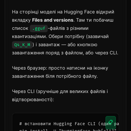
На сторінці моделі на Hugging Face відкрий
вкладку
Files and versions
. Там ти побачиш
список
-файлів з різними
.gguf
квантизаціями. Обери потрібну (зазвичай
) і завантаж — або кнопкою
Q4_K_M
завантаження поряд з файлом, або через CLI.
Через браузер: просто натисни на іконку
завантаження біля потрібного файлу.
Через CLI (зручніше для великих файлів і
відтворюваності):
📋
# встановити Hugging Face CLI (один раз)
