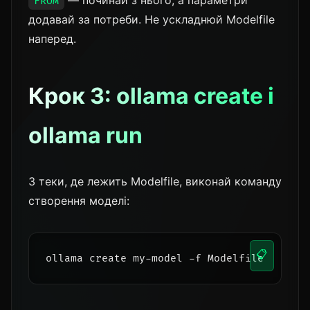
— починай з нього, а параметри
FROM
додавай за потреби. Не ускладнюй Modelfile
наперед.
Крок 3: ollama create і
ollama run
З теки, де лежить Modelfile, виконай команду
створення моделі:
📋
ollama create my-model -f Modelfile