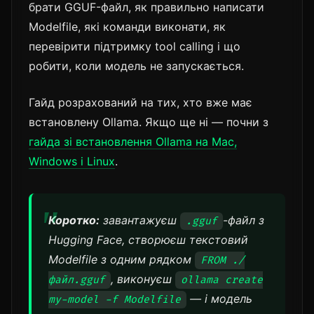
брати GGUF-файл, як правильно написати
Modelfile, які команди виконати, як
перевірити підтримку tool calling і що
робити, коли модель не запускається.
Гайд розрахований на тих, хто вже має
встановлену Ollama. Якщо ще ні — почни з
гайда зі встановлення Ollama на Mac,
Windows і Linux
.
Коротко:
завантажуєш
-файл з
.gguf
Hugging Face, створюєш текстовий
Modelfile з одним рядком
FROM ./
, виконуєш
файл.gguf
ollama create
— і модель
my-model -f Modelfile