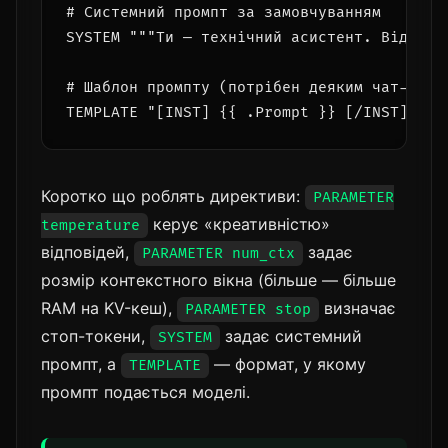
# Системний промпт за замовчуванням

SYSTEM """Ти — технічний асистент. Відповід
# Шаблон промпту (потрібен деяким чат-модел
TEMPLATE "[INST] {{ .Prompt }} [/INST]"
Коротко що роблять директиви:
PARAMETER
керує «креативністю»
temperature
відповідей,
задає
PARAMETER num_ctx
розмір контекстного вікна (більше — більше
RAM на KV-кеш),
визначає
PARAMETER stop
стоп-токени,
задає системний
SYSTEM
промпт, а
— формат, у якому
TEMPLATE
промпт подається моделі.