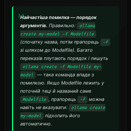
Найчастіша помилка — порядок
аргументів.
Правильно:
ollama
create my-model -f Modelfile
(спочатку назва, потім прапорець
-f
зі шляхом до Modelfile). Багато
переказів плутають порядок і пишуть
ollama create -f Modelfile my-
— така команда впаде з
model
помилкою. Якщо Modelfile лежить у
поточній теці й названий саме
, прапорець
можна
Modelfile
-f
навіть не вказувати:
ollama create
підхопить його
my-model
автоматично.