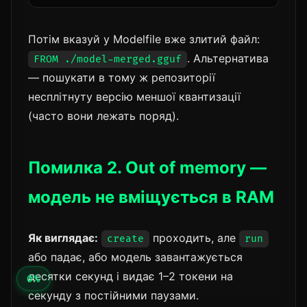
Потім вказуй у Modelfile вже злитий файл:
. Альтернатива
FROM ./model-merged.gguf
— пошукати в тому ж репозиторії
несплітнуту версію меншої квантизації
(часто вони лежать поряд).
Помилка 2. Out of memory —
модель не вміщується в RAM
Як виглядає:
проходить, але
create
run
або падає, або модель завантажується
десятки секунд і видає 1–2 токени на
секунду з постійними паузами.