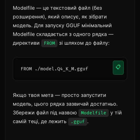
Modelfile — це текстовий файл (без
розширення), який описує, як зібрати
модель. Для запуску GGUF мінімальний
Modelfile складається з одного рядка —
директиви
зі шляхом до файлу:
FROM
📋
FROM ./model.Q4_K_M.gguf
Якщо твоя мета — просто запустити
модель, цього рядка зазвичай достатньо.
Збережи файл під назвою
у тій
Modelfile
самій теці, де лежить
.
.gguf