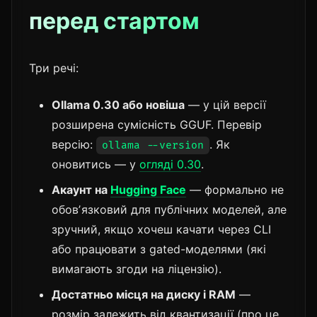
перед стартом
Три речі:
Ollama 0.30 або новіша
— у цій версії
розширена сумісність GGUF. Перевір
версію:
. Як
ollama --version
оновитись — у
огляді 0.30
.
Акаунт на
Hugging Face
— формально не
обовʼязковий для публічних моделей, але
зручний, якщо хочеш качати через CLI
або працювати з gated-моделями (які
вимагають згоди на ліцензію).
Достатньо місця на диску і RAM
—
розмір залежить від квантизації (про це