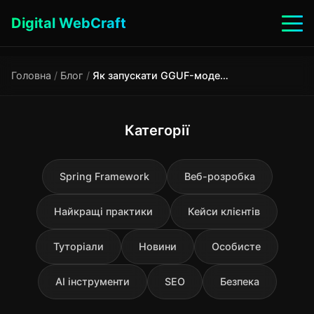
Digital WebCraft
Головна
/
Блог
/
Як запускати GGUF-моделі з Hugging Face в Ollama
Категорії
Spring Framework
Веб-розробка
Найкращі практики
Кейси клієнтів
Туторіали
Новини
Особисте
AI інструменти
SEO
Безпека