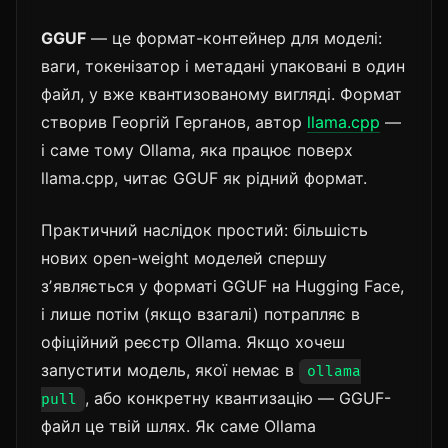
GGUF
— це формат-контейнер для моделі:
ваги, токенізатор і метадані упаковані в один
файл, у вже квантизованому вигляді. Формат
створив Георгій Герганов, автор
llama.cpp
—
і саме тому Ollama, яка працює поверх
llama.cpp, читає GGUF як рідний формат.
Практичний наслідок простий: більшість
нових open-weight моделей спершу
зʼявляється у форматі GGUF на Hugging Face,
і лише потім (якщо взагалі) потрапляє в
офіційний реєстр Ollama. Якщо хочеш
запустити модель, якої немає в
ollama
, або конкретну квантизацію — GGUF-
pull
файл це твій шлях. Як саме Ollama