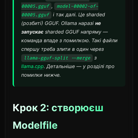
,
00005.gguf
model-00002-of-
і так далі. Це
sharded
00005.gguf
(розбиті) GGUF. Ollama наразі
не
запускає
sharded GGUF напряму —
команда впаде з помилкою. Такі файли
спершу треба злити в один через
з
llama-gguf-split --merge
llama.cpp
. Детальніше — у розділі про
помилки нижче.
Крок 2: створюєш
Modelfile