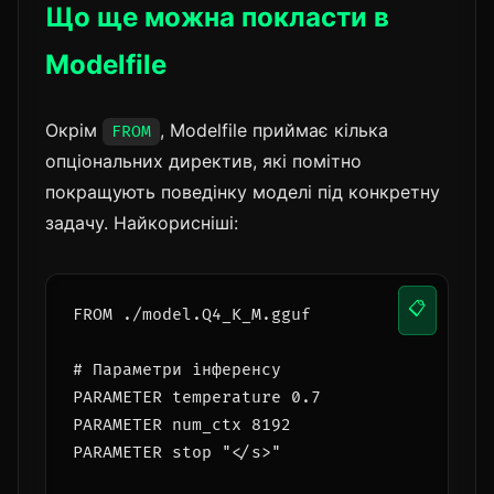
Що ще можна покласти в
Modelfile
Окрім
, Modelfile приймає кілька
FROM
опціональних директив, які помітно
покращують поведінку моделі під конкретну
задачу. Найкорисніші:
📋
FROM ./model.Q4_K_M.gguf

# Параметри інференсу

PARAMETER temperature 0.7

PARAMETER num_ctx 8192

PARAMETER stop "</s>"
