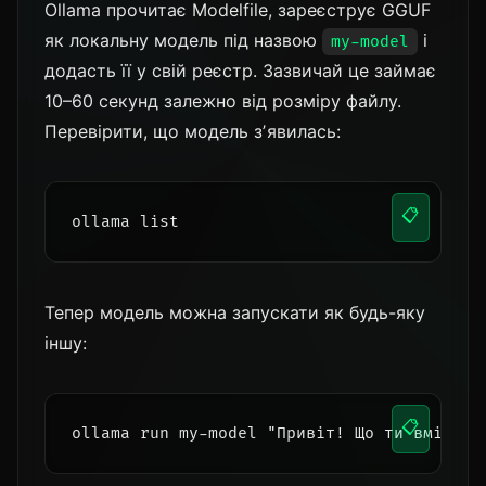
Ollama прочитає Modelfile, зареєструє GGUF
як локальну модель під назвою
і
my-model
додасть її у свій реєстр. Зазвичай це займає
10–60 секунд залежно від розміру файлу.
Перевірити, що модель зʼявилась:
📋
ollama list
Тепер модель можна запускати як будь-яку
іншу:
📋
ollama run my-model "Привіт! Що ти вмієш?"