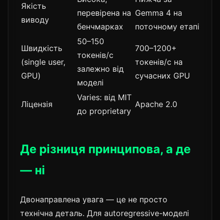
Якість
перевірена на
Gemma 4 на
виводу
бенчмарках
поточному етапі
50–150
Швидкість
700–1200+
токенів/с
(single user,
токенів/с на
залежно від
GPU)
сучасних GPU
моделі
Varies: від MIT
Ліцензія
Apache 2.0
до proprietary
Де різниця принципова, а де
— ні
Двонаправлена увага — це не просто
технічна деталь. Для autoregressive-моделі