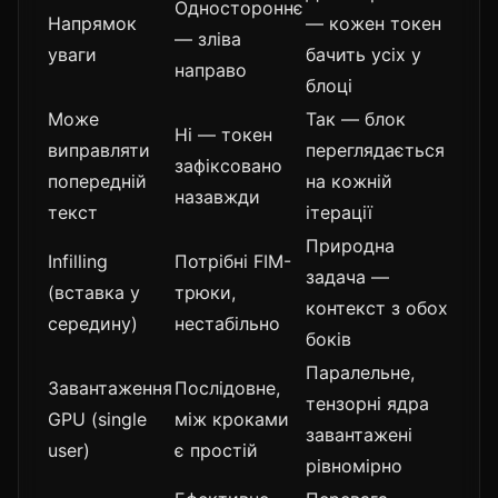
Одностороннє
Напрямок
— кожен токен
— зліва
уваги
бачить усіх у
направо
блоці
Може
Так — блок
Ні — токен
виправляти
переглядається
зафіксовано
попередній
на кожній
назавжди
текст
ітерації
Природна
Infilling
Потрібні FIM-
задача —
(вставка у
трюки,
контекст з обох
середину)
нестабільно
боків
Паралельне,
Завантаження
Послідовне,
тензорні ядра
GPU (single
між кроками
завантажені
user)
є простій
рівномірно