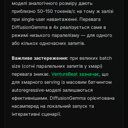
моделі аналогічного розміру дають
приблизно 50–150 токенів/с на тому ж залізі
при single-user навантаженні. Перевага
DiffusionGemma в 4x реалізується саме в
режимі низького паралелізму — для одного
або кількох одночасних запитів.
Важливе застереження:
при великих batch
size (сотні паралельних запитів у хмарі)
перевага зникає.
VentureBeat зазначає
, що
для хмарного serving із масовим батчингом
autoregressive-моделі залишаються
ефективнішими. DiffusionGemma орієнтована
насамперед на локальний запуск та
інтерактивні сценарії.