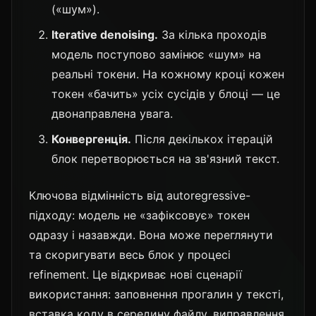
(«шум»).
Iterative denoising.
За кілька проходів
модель поступово замінює «шум» на
реальні токени. На кожному кроці кожен
токен «бачить» усіх сусідів у блоці — це
двонаправлена увага.
Конвергенція.
Після декількох ітерацій
блок перетворюється на зв'язний текст.
Ключова відмінність від autoregressive-
підходу: модель не «зафіксовує» токен
одразу і назавжди. Вона може переглянути
та скоригувати весь блок у процесі
refinement. Це відкриває нові сценарії
використання: заповнення прогалин у тексті,
вставка коду в середину файлу, виправлення