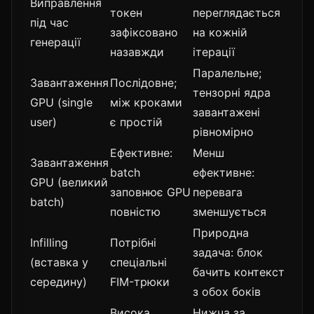
Виправлення
токен
переглядається
під час
зафіксовано
на кожній
генерації
назавжди
ітерації
Паралельне;
Завантаження
Послідовне;
тензорні ядра
GPU (single
між кроками
завантажені
user)
є простій
рівномірно
Ефективне:
Менш
Завантаження
batch
ефективне:
GPU (великий
заповнює GPU
перевага
batch)
повністю
зменшується
Природна
Infilling
Потрібні
задача: блок
(вставка у
спеціальні
бачить контекст
середину)
FIM-трюки
з обох боків
Висока,
Нижча за