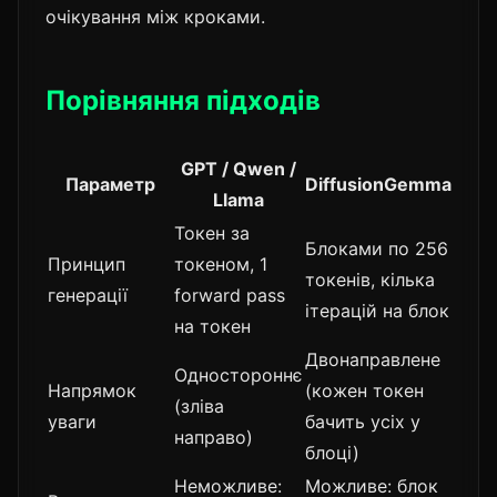
очікування між кроками.
Порівняння підходів
GPT / Qwen /
Параметр
DiffusionGemma
Llama
Токен за
Блоками по 256
Принцип
токеном, 1
токенів, кілька
генерації
forward pass
ітерацій на блок
на токен
Двонаправлене
Одностороннє
Напрямок
(кожен токен
(зліва
уваги
бачить усіх у
направо)
блоці)
Неможливе:
Можливе: блок