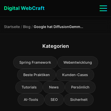
Digital WebCraft
Startseite
/
Blog
/
Google hat DiffusionGemma vorgestellt: das erste offene Diffusionsmodell zur Textgenerierung
Kategorien
Spring Framework
Webentwicklung
Beste Praktiken
Kunden-Cases
Tutorials
News
Persönlich
AI-Tools
SEO
Sicherheit