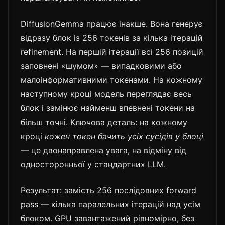
DiffusionGemma працює інакше. Вона генерує
відразу блок із 256 токенів за кілька ітерацій
refinement. На першій ітерації всі 256 позицій
заповнені «шумом» — випадковими або
малоінформативними токенами. На кожному
наступному кроці модель переглядає весь
блок і замінює найменш впевнені токени на
більш точні. Ключова деталь: на кожному
кроці
кожен токен бачить усіх сусідів у блоці
— це двонаправлена увага, на відміну від
односторонньої у стандартних LLM.
Результат: замість 256 послідовних forward
pass — кілька паралельних ітерацій над усім
блоком. GPU завантажений рівномірно, без