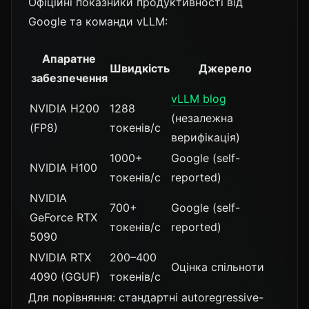
Офіційні показники продуктивності від
Google та команди vLLM:
Апаратне
Швидкість
Джерело
забезпечення
vLLM blog
NVIDIA H200
1288
(незалежна
(FP8)
токенів/с
верифікація)
1000+
Google (self-
NVIDIA H100
токенів/с
reported)
NVIDIA
700+
Google (self-
GeForce RTX
токенів/с
reported)
5090
NVIDIA RTX
200–400
Оцінка спільноти
4090 (GGUF)
токенів/с
Для порівняння: стандартні autoregressive-