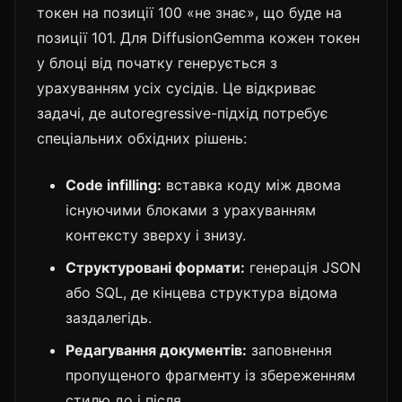
токен на позиції 100 «не знає», що буде на
позиції 101. Для DiffusionGemma кожен токен
у блоці від початку генерується з
урахуванням усіх сусідів. Це відкриває
задачі, де autoregressive-підхід потребує
спеціальних обхідних рішень:
Code infilling:
вставка коду між двома
існуючими блоками з урахуванням
контексту зверху і знизу.
Структуровані формати:
генерація JSON
або SQL, де кінцева структура відома
заздалегідь.
Редагування документів:
заповнення
пропущеного фрагменту із збереженням
стилю до і після.