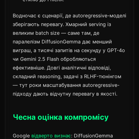
Водночас є сценарії, де autoregressive-моделі
зберігають перевагу. Хмарний serving із
великим batch size — саме там, де
паралелізм DiffusionGemma дає менший
виграш, а тисячі запитів на секунду у GPT-4o
чи Gemini 2.5 Flash обробляються
ефективніше. Довгі аналітичні відповіді,
складний reasoning, задачі з RLHF-тюнінгом
— тут роки масштабування autoregressive-
підходу дають відчутну перевагу в якості.
Чесна оцінка компромісу
Google
відверто визнає
: DiffusionGemma