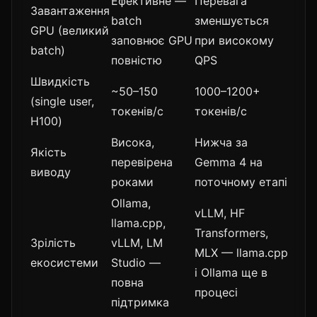
Ефективне —
Перевага
Завантаження
batch
зменшується
GPU (великий
заповнює GPU
при високому
batch)
повністю
QPS
Швидкість
~50–150
1000–1200+
(single user,
токенів/с
токенів/с
H100)
Висока,
Нижча за
Якість
перевірена
Gemma 4 на
виводу
роками
поточному етапі
Ollama,
vLLM, HF
llama.cpp,
Transformers,
Зрілість
vLLM, LM
MLX — llama.cpp
екосистеми
Studio —
і Ollama ще в
повна
процесі
підтримка