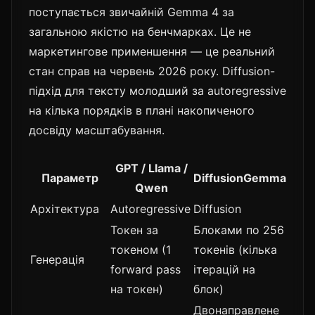
поступається звичайній Gemma 4 за
загальною якістю на бенчмарках. Це не
маркетингове применшення — це реальний
стан справ на червень 2026 року. Diffusion-
підхід для тексту молодший за autoregressive
на кілька порядків в плані накопиченого
досвіду масштабування.
GPT / Llama /
Параметр
DiffusionGemma
Qwen
Архітектура
Autoregressive
Diffusion
Токен за
Блоками по 256
токеном (1
токенів (кілька
Генерація
forward pass
ітерацій на
на токен)
блок)
Двонаправлене