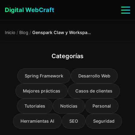
Digital WebCraft
Inicio
/
Blog
/
Genspark Claw y Workspace 4.0: el primer empleado de IA
Categorías
Spring Framework
Desarrollo Web
Mejores prácticas
Casos de clientes
Tutoriales
Noticias
Personal
Herramientas AI
SEO
Seguridad