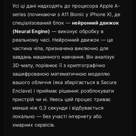
Усі ці дані надходять до процесора Apple A-
series (починаючи з A11 Bionic у iPhone X), де
спеціалізований блок —
нейронний движок
(Neural Engine)
— виконує обробку в
реальному часі. Нейронний движок — це
частина чіпа, призначена виключно для
завдань машинного навчання. Він аналізує
3D-мапу, порівнює її з криптографічно
зашифрованою математичною моделлю
вашого обличчя (яка зберігається в Secure
Enclave) і приймає рішення: розблокувати
пристрій чи ні. Увесь цей процес триває
менше ніж 0,3 секунди і відбувається
локально — без участі інтернету або
хмарних сервісів.