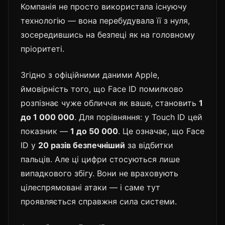
Компанія не просто використала існуючу
технологію — вона перебудувала її з нуля,
зосередившись на безпеці як на головному
пріоритеті.
Згідно з офіційними даними Apple,
ймовірність того, що Face ID помилково
розпізнає чуже обличчя як ваше, становить
1
до 1 000 000
. Для порівняння: у Touch ID цей
показник —
1 до 50 000
. Це означає, що Face
ID у
20 разів безпечніший
за відбитки
пальців. Але ці цифри стосуються лише
випадкового збігу. Вони не враховують
цілеспрямовані атаки — і саме тут
проявляється справжня сила системи.