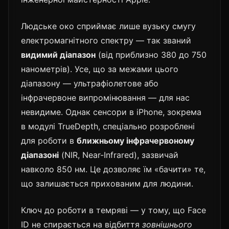
Людське око сприймає лише вузьку смугу
електромагнітного спектру — так званий
видимий діапазон
(від приблизно 380 до 750
нанометрів). Усе, що за межами цього
діапазону — ультрафіолетове або
інфрачервоне випромінювання — для нас
невидиме. Однак сенсори в iPhone, зокрема
в модулі TrueDepth, спеціально розроблені
для роботи в
ближньому інфрачервоному
діапазоні
(NIR, Near-Infrared), зазвичай
навколо 850 нм. Це дозволяє їм «бачити» те,
що залишається прихованим для людини.
Ключ до роботи в темряві — у тому, що Face
ID не спирається на відбиття
зовнішнього