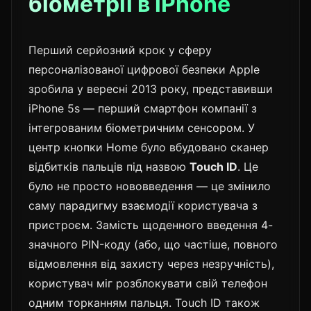
біометрії в iPhone
Перший серйозний крок у сферу
персоналізованої цифрової безпеки Apple
зробила у вересні 2013 року, представивши
iPhone 5s — перший смартфон компанії з
інтегрованим біометричним сенсором. У
центр кнопки Home було вбудовано сканер
відбитків пальців під назвою
Touch ID
. Це
було не просто нововведення — це змінило
саму парадигму взаємодії користувача з
пристроєм. Замість щоденного введення 4-
значного PIN-коду (або, що частіше, повного
відмовлення від захисту через незручність),
користувач міг розблокувати свій телефон
одним торканням пальця. Touch ID також