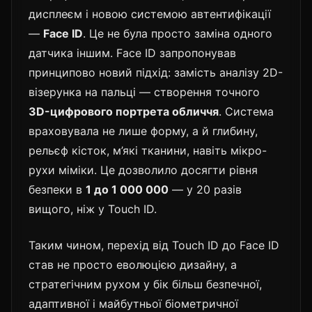
дисплеєм і новою системою автентифікації
—
Face ID
. Це не була просто заміна одного
датчика іншим. Face ID запропонував
принципово новий підхід: замість аналізу 2D-
візерунка на пальці — створення точного
3D-цифрового портрета обличчя
. Система
враховувала не лише форму, а й глибину,
рельєф кісток, м’які тканини, навіть мікро-
рухи міміки. Це дозволило досягти рівня
безпеки в
1 до 1 000 000
— у 20 разів
вищого, ніж у Touch ID.
Таким чином, перехід від Touch ID до Face ID
став не просто еволюцією дизайну, а
стратегічним рухом у бік більш безпечної,
адаптивної і майбутньої біометричної