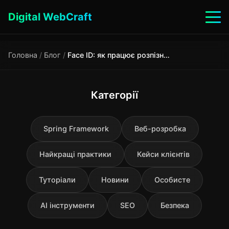
Digital WebCraft
Головна
/
Блог
/
Face ID: як працює розпізнавання обличчя в iPhone та чому воно безпечніше, ніж здається
Категорії
Spring Framework
Веб-розробка
Найкращі практики
Кейси клієнтів
Туторіали
Новини
Особисте
AI інструменти
SEO
Безпека