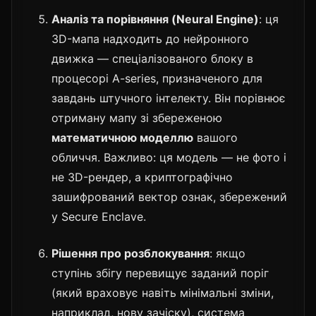
Аналіз та порівняння (Neural Engine)
: ця
3D-мапа надходить до нейронного
движка — спеціалізованого блоку в
процесорі A-series, призначеного для
завдань штучного інтелекту. Він порівнює
отриману мапу зі збереженою
математичною моделлю
вашого
обличчя. Важливо: ця модель — не фото і
не 3D-рендер, а криптографічно
зашифрований вектор ознак, збережений
у Secure Enclave.
Рішення про розблокування
: якщо
ступінь збігу перевищує заданий поріг
(який враховує навіть мінімальні зміни,
наприклад, нову зачіску), система