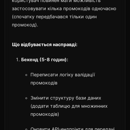
користувач повинен мати можливість
застосовувати кілька промокодів одночасно
(спочатку передбачався тільки один
промокод).
Що відбувається насправді:
Бекенд (5-8 годин):
Переписати логіку валідації
промокодів
Змінити структуру бази даних
(додати таблицю для множинних
промокодів)
Оновити API-ендпоінти для передачі