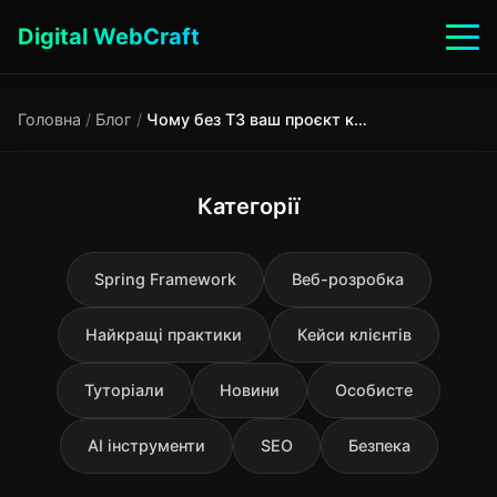
Digital WebCraft
Головна
/
Блог
/
Чому без ТЗ ваш проєкт коштуватиме вдвічі дорожче
Категорії
Spring Framework
Веб-розробка
Найкращі практики
Кейси клієнтів
Туторіали
Новини
Особисте
AI інструменти
SEO
Безпека