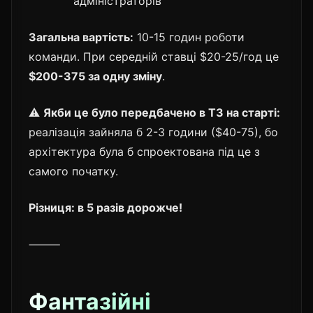
адміністраторів
Загальна вартість:
10-15 годин роботи
команди. При середній ставці $20-25/год це
$200-375 за одну зміну
.
⚠️
Якби це було передбачено в ТЗ на старті:
реалізація зайняла б 2-3 години ($40-75), бо
архітектура була б спроектована під це з
самого початку.
Різниця: в 5 разів дорожче!
⸻
Фантазійні