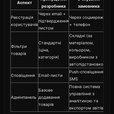
Аспект
розробника
замовника
Через email +
Реєстрація
Через соцмережі
підтвердження
користувачів
+ телефон
листом
Складні (за
Стандартні
матеріалом,
Фільтри
(ціна,
кольором,
товарів
категорія)
виробником з
автопідстановкою)
Push-сповіщення +
Сповіщення
Email-листи
SMS
Повна система
Базове
управління з
Адмінпанель
додавання
аналітикою та
товарів
експортом звітів