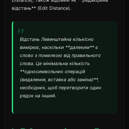
Distance), також відомий як **редакційна
відстань** (Edit Distance).
Відстань Левенштейна кількісно
вимірює, наскільки **далеким** є
слово з помилкою від правильного
слова. Це мінімальна кількість
**односимвольних операцій
(видалення, вставка або заміна)**,
необхідних, щоб перетворити один
рядок на інший.