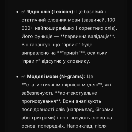
✅
Ядро слів (Lexicon):
Це базовий і
статичний словник мови (зазвичай, 100
000+ найпоширеніших і коректних слів).
Його функція — **первинна валідація**.
Він гарантує, що "првиіт" буде
виправлено на **"привіт"**, оскільки
"првиіт" відсутнє у словнику.
✅
Моделі мови (N-grams):
Це
**статистичні імовірнісні моделі**, які
забезпечують **контекстуальне
прогнозування**. Вони аналізують
послідовності слів (наприклад, біграми
або триграми) і прогнозують слово на
основі попередніх. Наприклад, після