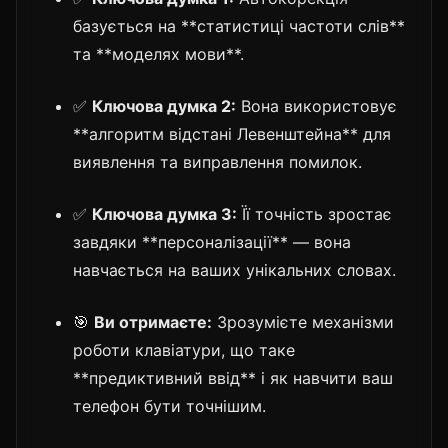
базується на **статистиці частоти слів**
та **моделях мови**.
✅
Ключова думка 2:
Вона використовує
**алгоритм відстані Левенштейна** для
виявлення та виправлення помилок.
✅
Ключова думка 3:
Її точність зростає
завдяки **персоналізації** — вона
навчається на ваших унікальних словах.
🎯
Ви отримаєте:
Зрозумієте механізми
роботи клавіатури, що таке
**предиктивний ввід** і як навчити ваш
телефон бути точнішим.