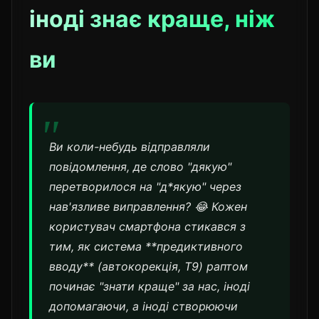
іноді знає краще, ніж
ви
Ви коли-небудь відправляли
повідомлення, де слово "дякую"
перетворилося на "д*якую" через
нав'язливе виправлення? 😂 Кожен
користувач смартфона стикався з
тим, як система **предиктивного
вводу** (автокорекція, T9) раптом
починає "знати краще" за нас, іноді
допомагаючи, а іноді створюючи