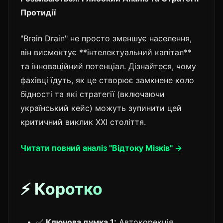
Протидії
"Brain Drain" не просто зменшує населення,
він висмоктує **інтелектуальний капітал**
та інноваційний потенціал. Дізнайтеся, чому
фахівці їдуть, як це створює замкнене коло
бідності та які стратегії (включаючи
український кейс) можуть зупинити цей
критичний виклик XXI століття.
Читати повний аналіз "Відтоку Мізків" →
⚡ Коротко
✅
Ключова думка 1:
Автокорекція