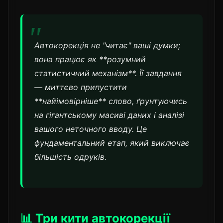
Автокорекція не "читає" ваші думки;
вона працює як **розумний
статистичний механізм**. Її завдання
— миттєво припустити
**найімовірніше** слово, ґрунтуючись
на гігантському масиві даних і аналізі
вашого неточного вводу. Це
фундаментальний етап, який виключає
більшість одруків.
📊 Три кити автокорекції