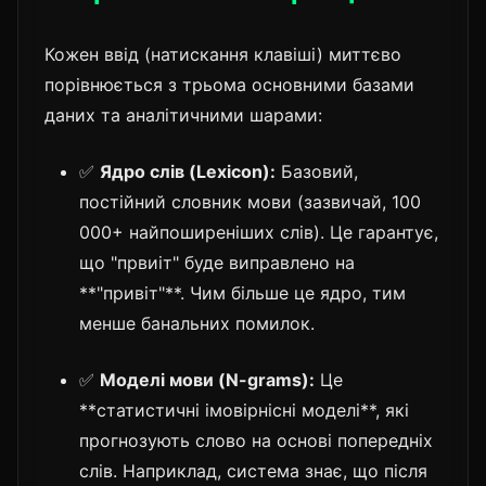
Кожен ввід (натискання клавіші) миттєво
порівнюється з трьома основними базами
даних та аналітичними шарами:
✅
Ядро слів (Lexicon):
Базовий,
постійний словник мови (зазвичай, 100
000+ найпоширеніших слів). Це гарантує,
що "првиіт" буде виправлено на
**"привіт"**. Чим більше це ядро, тим
менше банальних помилок.
✅
Моделі мови (N-grams):
Це
**статистичні імовірнісні моделі**, які
прогнозують слово на основі попередніх
слів. Наприклад, система знає, що після