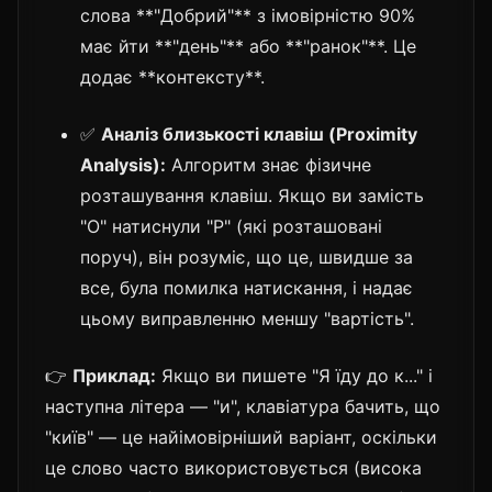
слова **"Добрий"** з імовірністю 90%
має йти **"день"** або **"ранок"**. Це
додає **контексту**.
✅
Аналіз близькості клавіш (Proximity
Analysis):
Алгоритм знає фізичне
розташування клавіш. Якщо ви замість
"О" натиснули "Р" (які розташовані
поруч), він розуміє, що це, швидше за
все, була помилка натискання, і надає
цьому виправленню меншу "вартість".
👉
Приклад:
Якщо ви пишете "Я їду до к..." і
наступна літера — "и", клавіатура бачить, що
"київ" — це найімовірніший варіант, оскільки
це слово часто використовується (висока