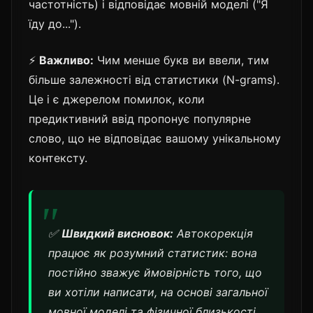
частотність) і відповідає мовній моделі ("Я
їду до...").
⚡
Важливо:
Чим менше букв ви ввели, тим
більше залежності від статистики (N-grams).
Це і є джерелом помилок, коли
предиктивний ввід пропонує популярне
слово, що не відповідає вашому унікальному
контексту.
✅
Швидкий висновок:
Автокорекція
працює як розумний статистик: вона
постійно зважує ймовірність того, що
ви хотіли написати, на основі загальної
мовної моделі та фізичної близькості