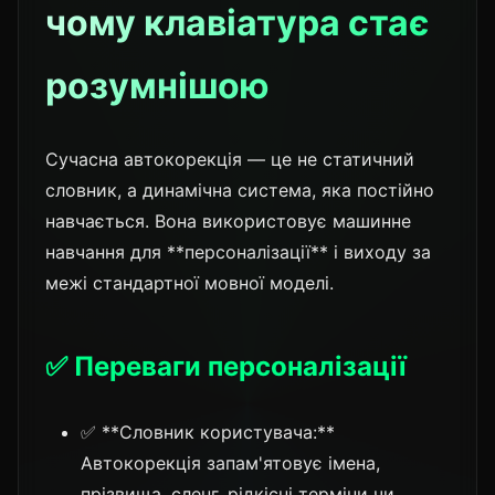
чому клавіатура стає
розумнішою
Сучасна автокорекція — це не статичний
словник, а динамічна система, яка постійно
навчається. Вона використовує машинне
навчання для **персоналізації** і виходу за
межі стандартної мовної моделі.
✅ Переваги персоналізації
✅ **Словник користувача:**
Автокорекція запам'ятовує імена,
прізвища, сленг, рідкісні терміни чи