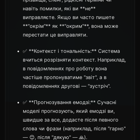
навіть помилки, які ви **не**
виправляєте. Якщо ви часто пишете
**"окрім"** як **"окрим"**, вона може
перестати це виправляти.
✅ **Контекст і тональність:** Система
вчиться розрізняти контекст. Наприклад,
в повідомленнях про роботу вона
частіше пропонуватиме "звіт", а в
повідомленнях другові — "зустріч".
✅ **Прогнозування емодзі:** Сучасні
моделі прогнозують, який емодзі ви,
швидше за все, додасте після певного
слова чи фрази (наприклад, після "гарно"
— 😊, після "дякую" — 🙏).