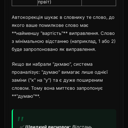
првіт)
Автокорекція шукає в словнику те слово, до
якого ваше помилкове слово має
**найменшу "вартість"** виправлення. Слово
з мінімальною відстанню (наприклад, 1 або 2)
буде запропоновано як виправлення.
Якщо ви набрали "дкмаю", система
проаналізує: "думаю" вимагає лише однієї
заміни ("к" на "у") та є дуже поширеним
словом. Тому вона миттєво запропонує
**"думаю"**.
✅
Швидкий висновок:
Відстань