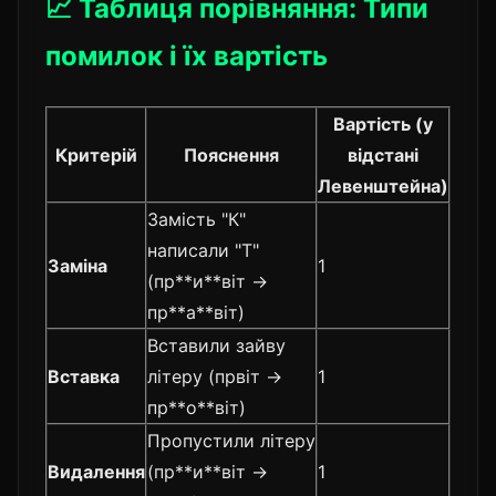
📈 Таблиця порівняння: Типи
помилок і їх вартість
Вартість (у
Критерій
Пояснення
відстані
Левенштейна)
Замість "К"
написали "Т"
Заміна
1
(пр**и**віт →
пр**а**віт)
Вставили зайву
Вставка
літеру (првіт →
1
пр**о**віт)
Пропустили літеру
Видалення
(пр**и**віт →
1