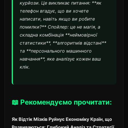
курйози. Це викликає питання: **як
телефон вгадує, що ви хочете
написати, навіть якщо ви робите
помилки?** Спойлер: це не магія, а
складна комбінація **неймовірної
статистики**, **алгоритмів відстані**
та **персонального машинного
навчання**, яке аналізує кожен ваш
клік.
📖 Рекомендуємо прочитати:
Як Відтік Мізків Руйнує Економіку Країн, що
Розвиваються: Глибокий Аналіз та Стратегії