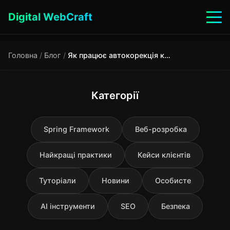
Digital WebCraft
Головна
/
Блог
/
Як працює автокорекція клавіатури ?
Категорії
Spring Framework
Веб-розробка
Найкращі практики
Кейси клієнтів
Туторіали
Новини
Особисте
AI інструменти
SEO
Безпека