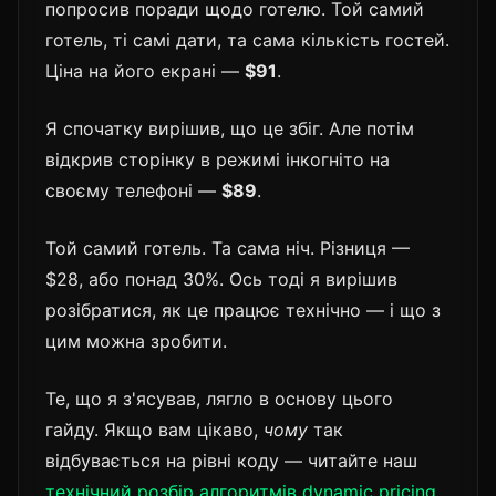
попросив поради щодо готелю. Той самий
готель, ті самі дати, та сама кількість гостей.
Ціна на його екрані —
$91
.
Я спочатку вирішив, що це збіг. Але потім
відкрив сторінку в режимі інкогніто на
своєму телефоні —
$89
.
Той самий готель. Та сама ніч. Різниця —
$28, або понад 30%. Ось тоді я вирішив
розібратися, як це працює технічно — і що з
цим можна зробити.
Те, що я з'ясував, лягло в основу цього
гайду. Якщо вам цікаво,
чому
так
відбувається на рівні коду — читайте наш
технічний розбір алгоритмів dynamic pricing
.