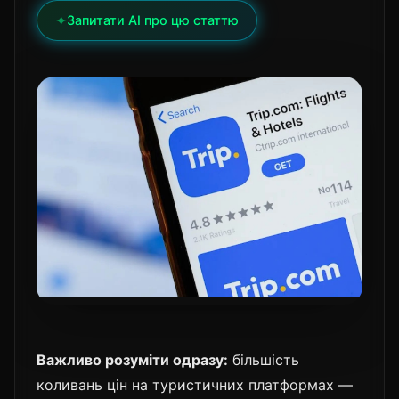
✦
Запитати AI про цю статтю
Важливо розуміти одразу:
більшість
коливань цін на туристичних платформах —