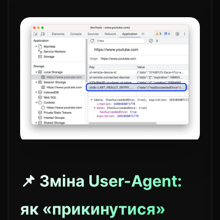
📌 Зміна User-Agent:
як «прикинутися»