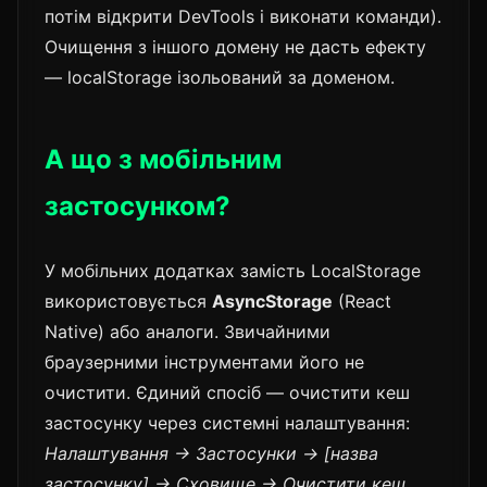
потім відкрити DevTools і виконати команди).
Очищення з іншого домену не дасть ефекту
— localStorage ізольований за доменом.
А що з мобільним
застосунком?
У мобільних додатках замість LocalStorage
використовується
AsyncStorage
(React
Native) або аналоги. Звичайними
браузерними інструментами його не
очистити. Єдиний спосіб — очистити кеш
застосунку через системні налаштування:
Налаштування → Застосунки → [назва
застосунку] → Сховище → Очистити кеш
.