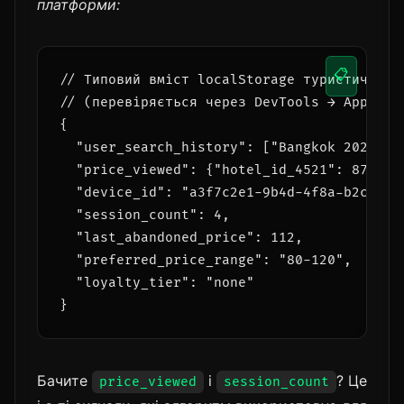
платформи:
📋
// Типовий вміст localStorage туристичної п
// (перевіряється через DevTools → Applicat
{

  "user_search_history": ["Bangkok 2025-04-
  "price_viewed": {"hotel_id_4521": 87, "ho
  "device_id": "a3f7c2e1-9b4d-4f8a-b2c3-d1e
  "session_count": 4,

  "last_abandoned_price": 112,

  "preferred_price_range": "80-120",

  "loyalty_tier": "none"

}
Бачите
і
? Це
price_viewed
session_count