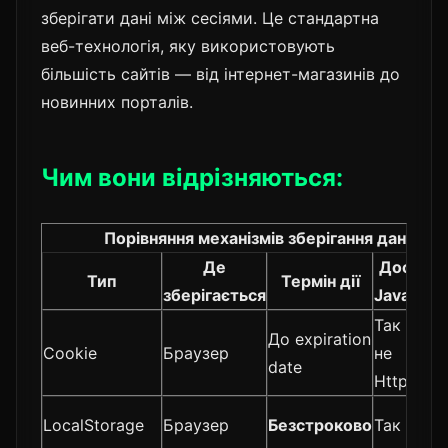
зберігати дані між сесіями. Це стандартна
веб-технологія, яку використовують
більшість сайтів — від інтернет-магазинів до
новинних порталів.
Чим вони відрізняються:
Порівняння механізмів зберігання даних у 
Де
Доступ 
Тип
Термін дії
зберігається
JavaScrip
Так (якщ
До expiration
Cookie
Браузер
не
date
HttpOnly)
LocalStorage
Браузер
Безстроково
Так