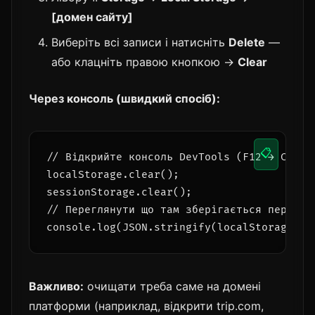
[домен сайту]
Виберіть всі записи і натисніть
Delete
—
або клацніть правою кнопкою →
Clear
Через консоль (швидкий спосіб):
📋
// Відкрийте консоль DevTools (F12 → Consol
localStorage.clear();

sessionStorage.clear();

// Переглянути що там зберігається перед оч
console.log(JSON.stringify(localStorage, n
Важливо:
очищати треба саме на домені
платформи (наприклад, відкрити trip.com,