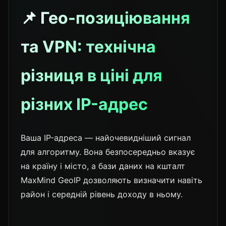
📌 Гео-позиціювання
та VPN: технічна
різниця в ціні для
різних IP-адрес
Ваша IP-адреса — найочевидніший сигнал
для алгоритму. Вона безпосередньо вказує
на країну і місто, а бази даних на кшталт
MaxMind GeoIP дозволяють визначити навіть
район і середній рівень доходу в ньому.