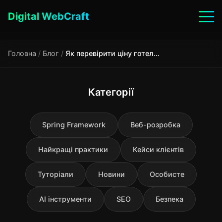
Digital WebCraft
Головна
/
Блог
/
Як перевірити ціну готелю перед бронюванням: технічний гайд
Категорії
Spring Framework
Веб-розробка
Найкращі практики
Кейси клієнтів
Туторіали
Новини
Особисте
AI інструменти
SEO
Безпека