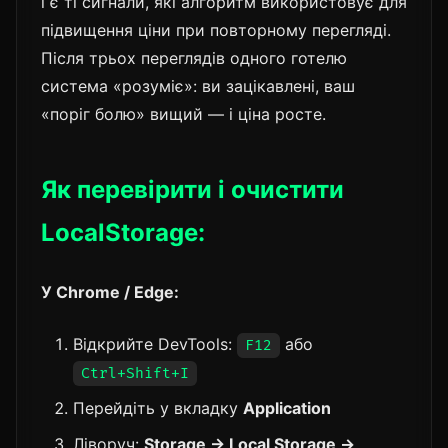
і є ті сигнали, які алгоритм використовує для
підвищення ціни при повторному перегляді.
Після трьох переглядів одного готелю
система «розуміє»: ви зацікавлені, ваш
«поріг болю» вищий — і ціна росте.
Як перевірити і очистити
LocalStorage:
У Chrome / Edge:
Відкрийте DevTools:
або
F12
Ctrl+Shift+I
Перейдіть у вкладку
Application
Ліворуч:
Storage → Local Storage →