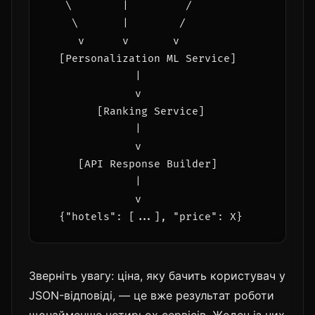
   \        |         /

    \       |        /

     v      v       v

  [Personalization ML Service]

              |

              v

        [Ranking Service]

              |

              v

     [API Response Builder]

              |

              v

Зверніть увагу: ціна, яку бачить користувач у
JSON-відповіді, — це вже результат роботи