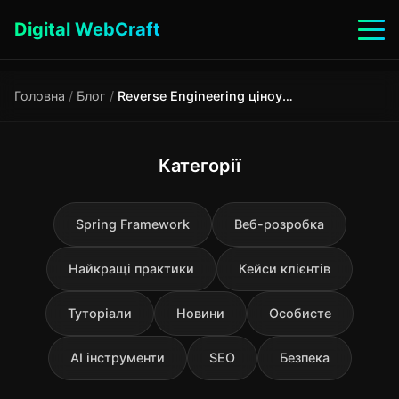
Digital WebCraft
Головна
/
Блог
/
Reverse Engineering ціноутворення: Як працюють алгоритми Big Data Discrimination
Категорії
Spring Framework
Веб-розробка
Найкращі практики
Кейси клієнтів
Туторіали
Новини
Особисте
AI інструменти
SEO
Безпека