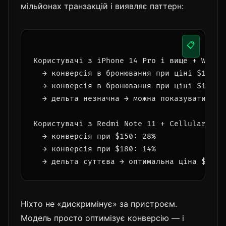
мільйонах транзакцій і виявляє паттерн:
📋
Користувачі з iPhone 14 Pro і вище + Wifi +
  → конверсія в бронювання при ціні $150: 3
  → конверсія в бронювання при ціні $180: 3
  → дельта незначна → можна показувати $180
Користувачі з Redmi Note 11 + Cellular + ло
  → конверсія при $150: 28%

  → конверсія при $180: 14%

Ніхто не «дискримінує» за пристроєм.
Модель просто оптимізує конверсію — і