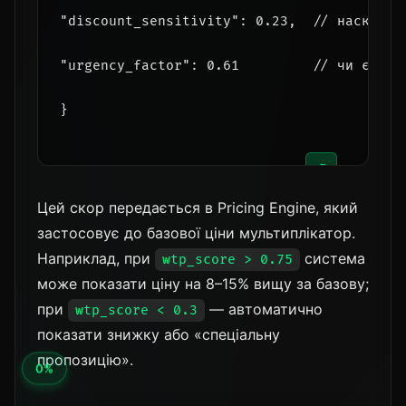
"discount_sensitivity": 0.23,  // наскільк
"urgency_factor": 0.61         // чи є озн
}
📋
Цей скор передається в Pricing Engine, який
застосовує до базової ціни мультиплікатор.
Наприклад, при
система
wtp_score > 0.75
може показати ціну на 8–15% вищу за базову;
при
— автоматично
wtp_score < 0.3
показати знижку або «спеціальну
пропозицію».