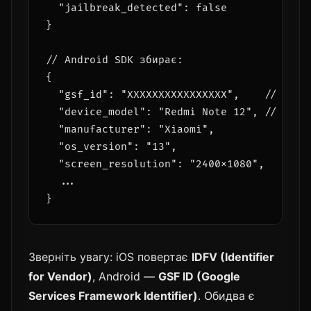
  "jailbreak_detected": false

}

// Android SDK збирає:

{

  "gsf_id": "XXXXXXXXXXXXXXXX",    // Googl
  "device_model": "Redmi Note 12", // mid-r
  "manufacturer": "Xiaomi",

  "os_version": "13",

  "screen_resolution": "2400x1080",

  ...

Зверніть увагу: iOS повертає
IDFV (Identifier
for Vendor)
, Android —
GSF ID (Google
Services Framework Identifier)
. Обидва є