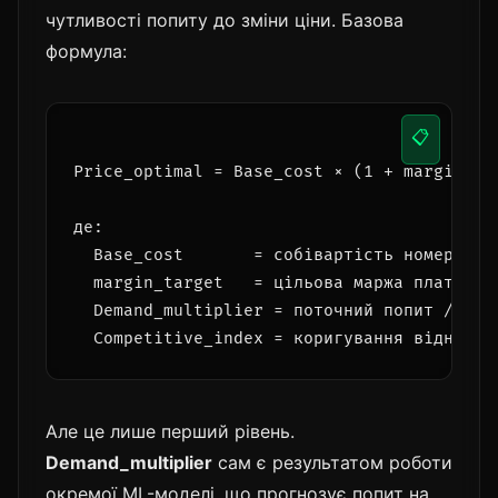
чутливості попиту до зміни ціни. Базова
формула:
📋
Price_optimal = Base_cost × (1 + margin_ta
де:

  Base_cost       = собівартість номера для
  margin_target   = цільова маржа платформи
  Demand_multiplier = поточний попит / сере
Але це лише перший рівень.
Demand_multiplier
сам є результатом роботи
окремої ML-моделі, що прогнозує попит на