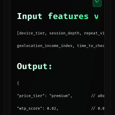
📋
Input features vect
[device_tier, session_depth, repeat_views,
geolocation_income_index, time_to_checkin,
Output:
{
"price_tier": "premium",        // або "st
"wtp_score": 0.82,              // 0.0 = д