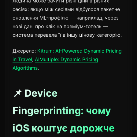
людина може бачити різні ціни в різних
сесіях: якщо між сесіями відбулося пакетне
оновлення ML-профілю — наприклад, через
нові дані про клік на преміум-готель —
система перевела її в іншу цінову категорію.
Джерело:
Kitrum: AI-Powered Dynamic Pricing
in Travel
,
AIMultiple: Dynamic Pricing
Algorithms
.
📌 Device
Fingerprinting: чому
iOS коштує дорожче