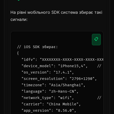
На рівні мобільного SDK система збирає такі
сигнали:
📋
// iOS SDK збирає:

{

  "idfv": "XXXXXXXX-XXXX-XXXX-XXXX-XXXXXXXX
  "device_model": "iPhone15,4",    // iPhon
  "os_version": "17.4.1",

  "screen_resolution": "2796x1290",

  "timezone": "Asia/Shanghai",

  "language": "zh-Hans-CN",

  "network_type": "wifi",          // wifi 
  "carrier": "China Mobile",

  "app_version": "8.56.0",
