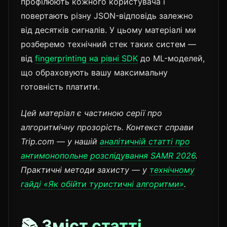
профілюють кожного користувача і
повертають різну JSON-відповідь залежно
від десятків сигналів. У цьому матеріалі ми
розберемо технічний стек таких систем —
від
fingerprinting на рівні SDK
до ML-моделей,
що обраховують вашу максимальну
готовність платити.
Цей матеріал є частиною серії про
алгоритмічну прозорість. Контекст справи
Trip.com — у нашій
аналітичній статті про
антимонопольне розслідування SAMR 2026
.
Практичні методи захисту — у
технічному
гайді «Як обійти туристичні алгоритми»
.
📚 Зміст статті