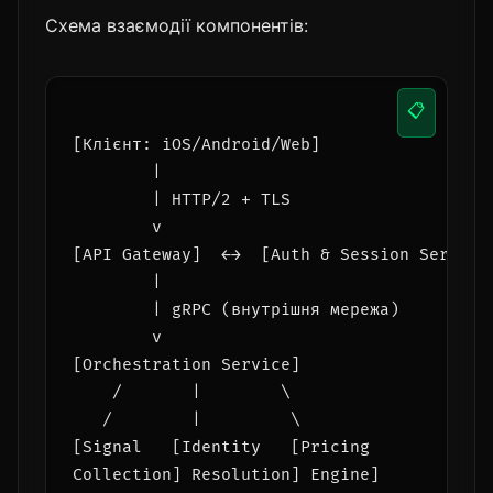
Схема взаємодії компонентів:
📋
[Клієнт: iOS/Android/Web]

        |

        | HTTP/2 + TLS

        v

[API Gateway]  ←→  [Auth & Session Service]
        |

        | gRPC (внутрішня мережа)

        v

[Orchestration Service]

    /       |        \

   /        |         \

[Signal   [Identity   [Pricing

Collection] Resolution] Engine]
