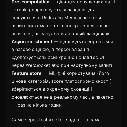
Pre-computation
— ціни для популярних дат і
готелів розраховуються заздалегідь і
кешуються в Redis або Memcached; при
запиті система просто повертає кешоване
значення, не запускаючи повний ланцюжок.
Async enrichment
— відповідь повертається
з базовою ціною, а персоналізація
«доважується» асинхронно і оновлює UI
через WebSocket або при наступному запиті.
Feature store
— ML-фічі користувача (його
цінова категорія, score платоспроможності)
зберігаються в окремому сховищі і
оновлюються не в реальному часі, а пакетно
— раз на кілька годин.
Саме через feature store одна і та сама