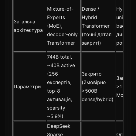
Mixture-of-
Dense /
Hybrid 
Experts
Hybrid
unified 
Загальна
(MoE),
Transformer
backbon
архітектура
decoder-only
(точні деталі
динамі
Transformer
закриті)
роутер
744B total,
~40B active
(256
Закрито
Закрито
експертів,
(ймовірно
Параметри
>1T у гі
top-8
>500B
MoE-кон
активація,
dense/hybrid)
sparsity
~5.9%)
DeepSeek
Sparse
Оптиміз