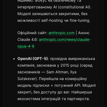
іншими). Фокус на безпечному та
інтерпретованому AI (constitutional AI).
Моделі залишаються закритими, без
можливості self-hosting чи fine-tuning.
Офіційний сайт:
anthropic.com
| Анонс
Claude 4.6:
anthropic.com/news/claude-
opus-4-6
OpenAI (GPT-5)
: провідна американська
компанія, заснована у 2015 році (серед
засновників — Sam Altman, Ilya
Sutskever). Перейшла на комерційну
модель підписки + потужний API. Моделі
закриті, без доступу до ваг. Найширша
екосистема інтеграцій та партнерств.