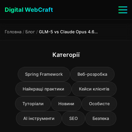
Digital WebCraft
Головна
/
Блог
/
GLM-5 vs Claude Opus 4.6 vs GPT-5 повний огляд LLM 2026
Категорії
Spring Framework
Веб-розробка
Найкращі практики
Кейси клієнтів
Туторіали
Новини
Особисте
AI інструменти
SEO
Безпека