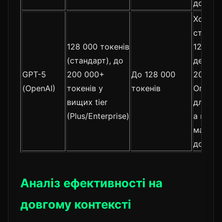
довжин
Хорош
стабіль
128 000 токенів
128K, 
(стандарт), до
деград
GPT-5
200 000+
До 128 000
200K+.
(OpenAI)
токенів у
токенів
Оптимі
вищих tier
для шв
(Plus/Enterprise)
а не
максим
довжин
Аналіз ефективності на
довгому контексті