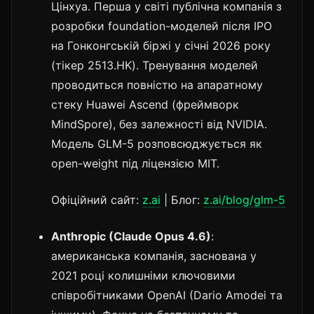
Цінхуа. Перша у світі публічна компанія з
розробки foundation-моделей після IPO
на Гонконгській біржі у січні 2026 року
(тікер 2513.HK). Тренування моделей
проводиться повністю на апаратному
стеку Huawei Ascend (фреймворк
MindSpore), без залежності від NVIDIA.
Модель GLM-5 розповсюджується як
open-weight під ліцензією MIT.
Офіційний сайт:
z.ai
| Блог:
z.ai/blog/glm-5
Anthropic (Claude Opus 4.6)
:
американська компанія, заснована у
2021 році колишніми ключовими
співробітниками OpenAI (Dario Amodei та