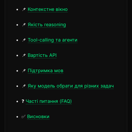
📌
Контекстне вікно
📌
Якість reasoning
📌
Tool-calling та агенти
📌
Вартість API
📌
Підтримка мов
📌
Яку модель обрати для різних задач
❓
Часті питання (FAQ)
✅
Висновки