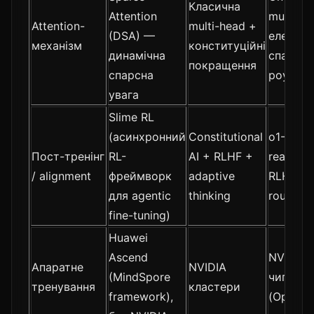
Класична
Attention
multi-he
Attention-
multi-head +
(DSA) —
елемен
механізм
конституційні
динамічна
спарсно
покращення
спарсна
роутінг
увага
Slime RL
(асинхронний
Constitutional
o1-поді
Пост-тренінг
RL-
AI + RLHF +
reasoni
/ alignment
фреймворк
adaptive
RLHF + 
для agentic
thinking
routing
fine-tuning)
Huawei
Ascend
NVIDIA 
Апаратне
NVIDIA
(MindSpore
чипи
тренування
кластери
framework),
(OpenAI/