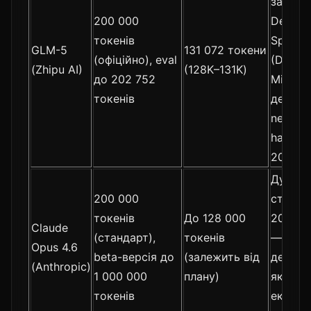
завдяк
200 000
DeepSe
токенів
Sparse 
GLM-5
131 072 токени
(офіційно), eval
(DSA).
(Zhipu AI)
(128K–131K)
до 202 752
Мініма
токенів
деград
needle-
haystac
200K+.
Дуже в
200 000
стабіль
токенів
До 128 000
200K. 
Claude
(стандарт),
токенів
— з де
Opus 4.6
beta-версія до
(залежить від
деград
(Anthropic)
1 000 000
плану)
якості 
токенів
екстре