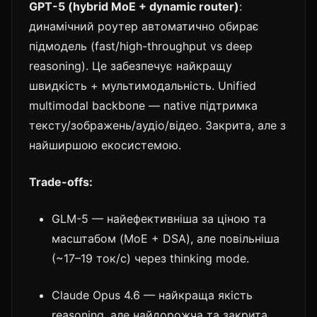
GPT-5 (hybrid MoE + dynamic router)
:
динамічний роутер автоматично обирає
підмодель (fast/high-throughput vs deep
reasoning). Це забезпечує найкращу
швидкість + мультимодальність. Unified
multimodal backbone — native підтримка
тексту/зображень/аудіо/відео. Закрита, але з
найширшою екосистемою.
Trade-offs:
GLM-5 — найефективніша за ціною та
масштабом (MoE + DSA), але повільніша
(~17–19 ток/с) через thinking mode.
Claude Opus 4.6 — найкраща якість
reasoning, але найдорожча та закрита.