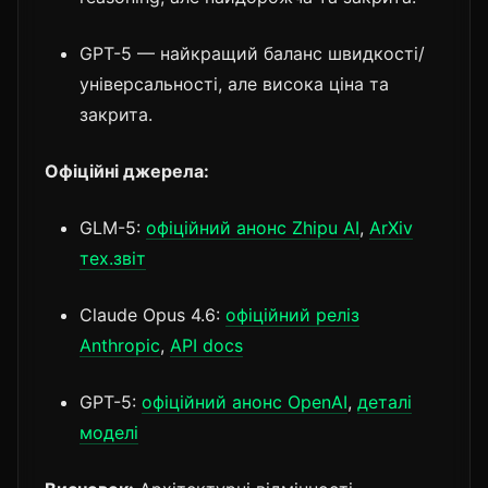
GPT-5 — найкращий баланс швидкості/
універсальності, але висока ціна та
закрита.
Офіційні джерела:
GLM-5:
офіційний анонс Zhipu AI
,
ArXiv
тех.звіт
Claude Opus 4.6:
офіційний реліз
Anthropic
,
API docs
GPT-5:
офіційний анонс OpenAI
,
деталі
моделі