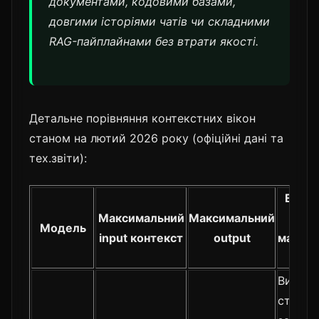
документами, кодовими базами,
довгими історіями чатів чи складними
RAG-пайплайнами без втрати якості.
Детальне порівняння контекстних вікон
станом на лютий 2026 року (офіційні дані та
тех.звіти):
Ефект
Максимальний
Максимальний
Модель
input контекст
output
макси
кон
Висока
стабіль