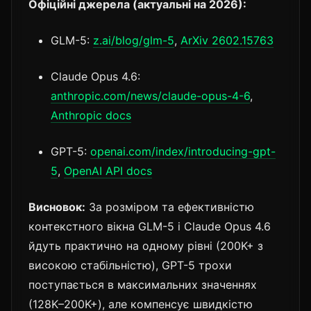
Офіційні джерела (актуальні на 2026):
GLM-5:
z.ai/blog/glm-5
,
ArXiv 2602.15763
Claude Opus 4.6:
anthropic.com/news/claude-opus-4-6
,
Anthropic docs
GPT-5:
openai.com/index/introducing-gpt-
5
,
OpenAI API docs
Висновок:
За розміром та ефективністю
контекстного вікна GLM-5 і Claude Opus 4.6
йдуть практично на одному рівні (200K+ з
високою стабільністю), GPT-5 трохи
поступається в максимальних значеннях
(128K–200K+), але компенсує швидкістю