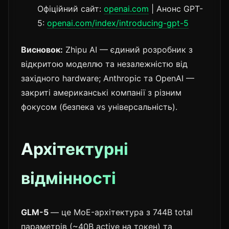
Офіційний сайт:
openai.com
| Анонс GPT-
5:
openai.com/index/introducing-gpt-5
Висновок:
Zhipu AI — єдиний розробник з
відкритою моделлю та незалежністю від
західного hardware; Anthropic та OpenAI —
закриті американські компанії з різним
фокусом (безпека vs універсальність).
Архітектурні
відмінності
GLM-5
— це MoE-архітектура з 744B total
параметрів (~40B active на токен) та