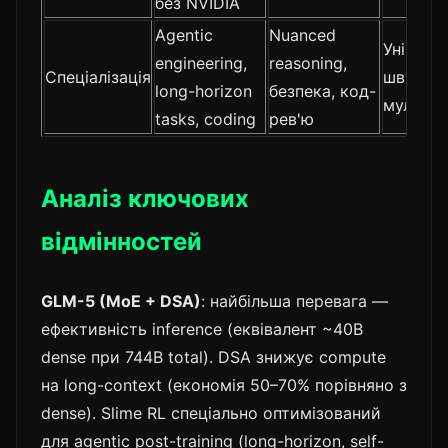
без NVIDIA
Agentic
Nuanced
Універса
engineering,
reasoning,
Спеціалізація
швидкіс
long-horizon
безпека, код-
мультим
tasks, coding
рев'ю
Аналіз ключових
відмінностей
GLM-5 (MoE + DSA)
: найбільша перевага —
ефективність inference (еквівалент ~40B
dense при 744B total). DSA знижує compute
на long-context (економія 50–70% порівняно з
dense). Slime RL спеціально оптимізований
для agentic post-training (long-horizon, self-