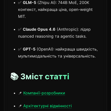
✅
GLM-5
(Zhipu AI): 744B MoE, 200K
контекст, найкраща ціна, open-weight
MIT.
✅
Claude Opus 4.6
(Anthropic): лідер
nuanced reasoning та agentic tasks.
✅
GPT-5
(OpenAI): найкраща швидкість,
мультимодальність та універсальність.
📚 Зміст статті
📌
Компанії-розробники
📌
Архітектурні відмінності