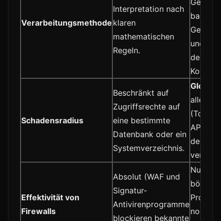
Generie
Interpretation nach
basiere
Verarbeitungsmethode
klaren
Gewich
mathematischen
und Prio
Regeln.
des Tex
Kontext.
Global
.
Beschränkt auf
alle We
Zugriffsrechte auf
(Tool U
Schadensradius
eine bestimmte
APIs, m
Datenbank oder ein
der Age
Systemverzeichnis.
verbunde
Null. De
Absolut (WAF und
bösarti
Signatur-
Effektivität von
Prompt 
Antivirenprogramme
Firewalls
normale
blockieren bekannte