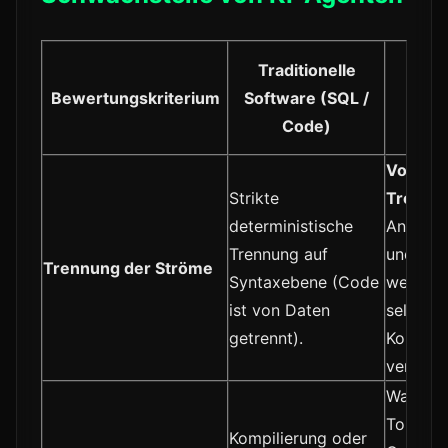
Künst
Traditionelle
Intel
Bewertungskriterium
Software (SQL /
(LL
Code)
Agen
Vollstä
Strikte
Trennun
deterministische
Anweis
Trennung auf
und Dat
Trennung der Ströme
Syntaxebene (Code
werden 
ist von Daten
selben
getrennt).
Kontext
vermisc
Wahrsch
Token-
Kompilierung oder