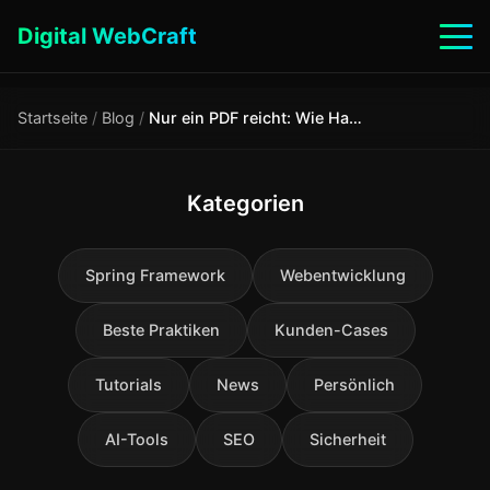
Digital WebCraft
Startseite
/
Blog
/
Nur ein PDF reicht: Wie Hacker Unternehmens-KI-Bots dazu bringen, Datenbanken preiszugeben
Kategorien
Spring Framework
Webentwicklung
Beste Praktiken
Kunden-Cases
Tutorials
News
Persönlich
AI-Tools
SEO
Sicherheit