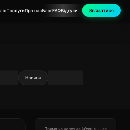
Зв'язатися
ліо
Послуги
Про нас
Блог
FAQ
Відгуки
ріали
Новини
Особисте
Пряма vs непряма ін'єкція — де