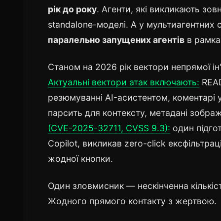
рік до року
. Агенти, які викликають зов
standalone-моделі. А у мультиагентних
паралельно запущених агентів
в рамках
Станом на 2026 рік вектори непрямої ін
Актуальні вектори атак включають:
READ
резюмуванні AI-асистентом, коментарі у
парсить для контексту, метадані зобра
(CVE-2025-32711, CVSS 9.3):
один підгот
Copilot, викликав zero-click ексфільтр
жодної кнопки.
Один зловмисник — нескінченна кількіс
Жодного прямого контакту з жертвою.