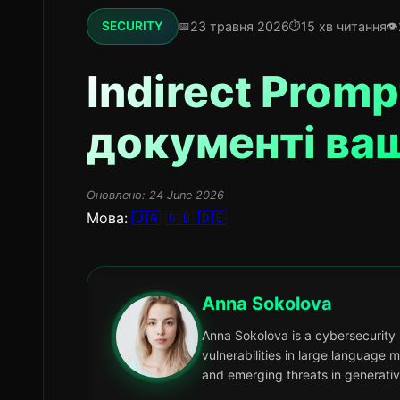
23 травня 2026
15 хв читання
SECURITY
Indirect Prompt
документі ваш
Оновлено:
24 June 2026
Мова:
🇺🇦
🇬🇧
🇩🇪
Anna Sokolova
Anna Sokolova is a cybersecurity s
vulnerabilities in large language 
and emerging threats in generativ