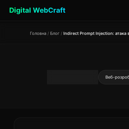
Digital WebCraft
Головна
/
Блог
/
Spring Framework
Веб-розро