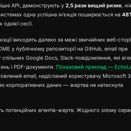
нішні API, демонструють у
2,5 рази вищий ризик
, ні
 системах одна успішна ін'єкція поширюється на
48
 однієї сесії.
'єкції виходять далеко за межі звичайних веб-сторі
ME у публічному репозиторії на GitHub, email при
 спільних Google Docs, Slack-повідомлення, які аге
жень і PDF-документи.
Показовий приклад — EchoL
овлений email, надісланий користувачу Microsoft 
ацію корпоративних даних — жертва не натиснула
ть потенційних агентів-жертв. Жодного злому серв