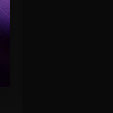
цей
мали