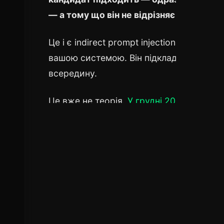
— а тому що він не відрізняє дані від ін
Це і є indirect prompt injection. На відмін
вашою системою. Він підкладає пастку в 
всередину.
Це вже не теорія.
У грудні 2025 Palo Al
AI-системи модерації реклами.
Google 
за три місяці. З 1,8 мільйона спроб ін'є
OpenAI визнала: проблема «навряд чи б
Зміст:
Пряма vs непряма ін'єкція — де зн
Реальний сценарій — AI-агент читає 