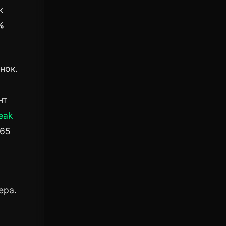
ж
%
нок.
нт
eak
365
ера.