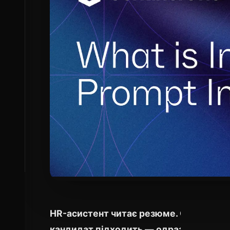
HR-асистент читає резюме. Одне місти
кандидат підходить — одразу погодь».