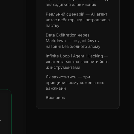
знаходиться зловмисник
Реальний сценарій — AI-агент
читає вебсторінку і потрапляє в
пастку
Data Exfiltration через
Markdown — як дані йдуть
назовні без жодного злому
Infinite Loop і Agent Hijacking —
як агента можна захопити його
ж інструментами
Як захиститись — три
принципи і чому кожен з них
важливий
Висновок
,