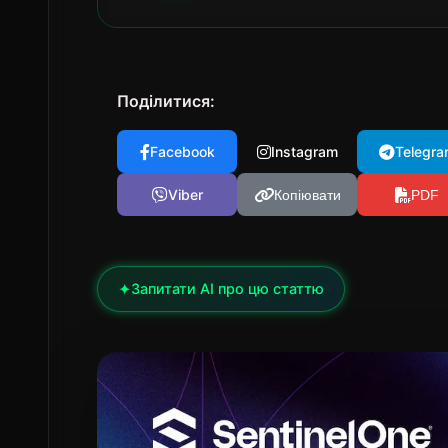
Поділитися:
Facebook
Instagram
Telegra
Viber
Копіювати
PDF
✦
Запитати AI про цю статтю