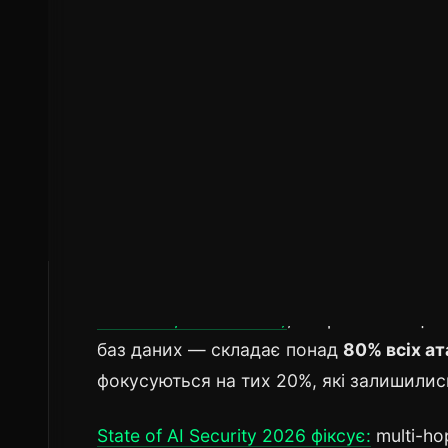
сторінку, документ, відповідь API, emai
може взагалі не знати, хто конкретно с
Ось де виникає критична асиметрія мас
Пряма ін'єкція — це атака один на оди
публічній сторінці і пасивно атакує
всіх
а
зусиль.
І цифри це підтверджують.
За даними а
Research, 2025–2026)
, непряма ін'єкція
баз даних — складає понад
80% всіх ат
фокусуються на тих 20%, які залишилис
State of AI Security 2026 фіксує:
multi-ho