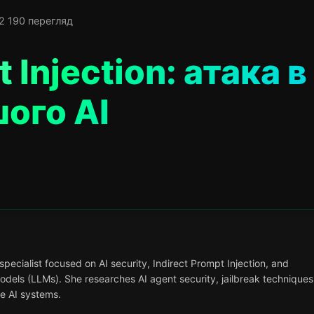
2 190 перегляд
 Injection: атака в
ого AI
pecialist focused on AI security, Indirect Prompt Injection, and
models (LLMs). She researches AI agent security, jailbreak techniques
e AI systems.