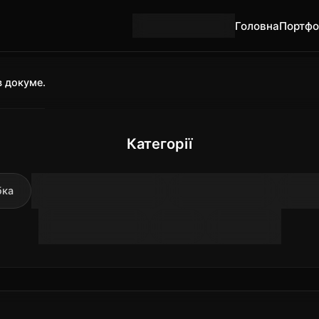
Головна
Портфо
🇺🇦
Українська
Indirect Prompt Injection: атака в документі вашого AI
Категорії
бка
Найкращі практики
Кейси клієнтів
Туто
AI інструменти
SEO
Безпека