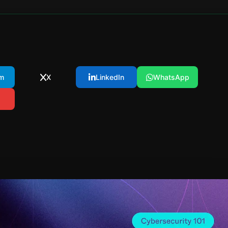
m
X
LinkedIn
WhatsApp