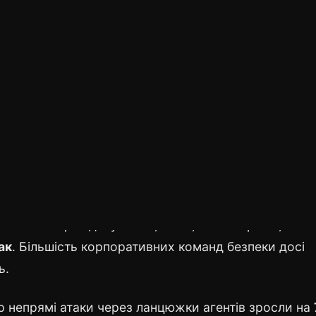
l. Агент сам приносить атаку всередину. Зловмисник
тане жертвою.
штабу.
н. Непряма — один зловмисник розміщує інструкцію
гентів, які її прочитають. Будь-коли. Без подальши
налізу 200+ корпоративних AI-розгортань (Wiz
 — атаки через документи, email, веб-сторінки, конт
ак
. Більшість корпоративних команд безпеки досі
ь.
p непрямі атаки через ланцюжки агентів зросли на