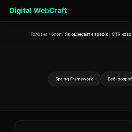
Digital WebCraft
Головна
/
Блог
/
Spring Framework
Веб-розро