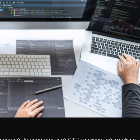
 відчай, бачачи низький CTR та мізерний трафік у