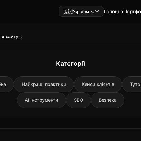
Головна
Портфо
🇺🇦
Українська
Як оцінювати трафік і CTR нового сайту: керівництво для початківців
Категорії
бка
Найкращі практики
Кейси клієнтів
Туто
AI інструменти
SEO
Безпека