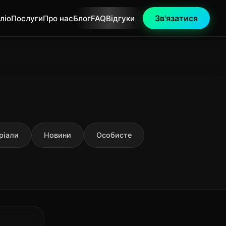
Зв'язатися
ліо
Послуги
Про нас
Блог
FAQ
Відгуки
ріали
Новини
Особисте