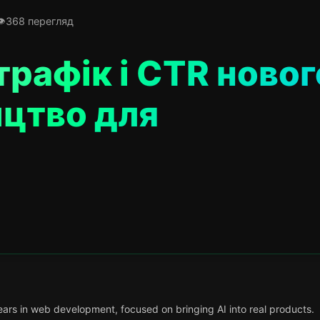
368 перегляд
трафік і CTR новог
ицтво для
ars in web development, focused on bringing AI into real products.