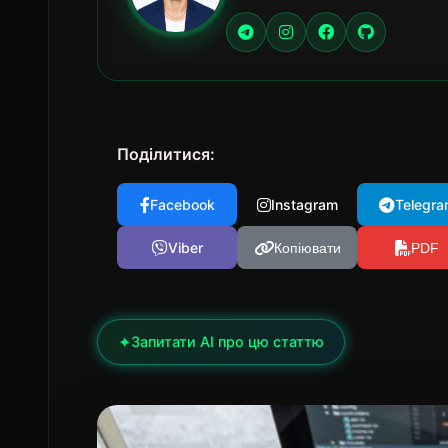
Поділитися:
Facebook
Instagram
Telegra
Viber
Копіювати
PDF
✦
Запитати AI про цю статтю