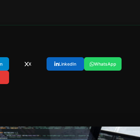
m
X
LinkedIn
WhatsApp