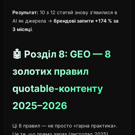
Результат:
10 з 12 статей знову з'явилися в
AI як джерела →
брендові запити +174 % за
3 місяці
.
🤖 Розділ 8: GEO — 8
золотих правил
quotable-контенту
2025–2026
Ці 8 правил — не просто «гарна практика».
Це те, що прямо зараз (листопад 2025)