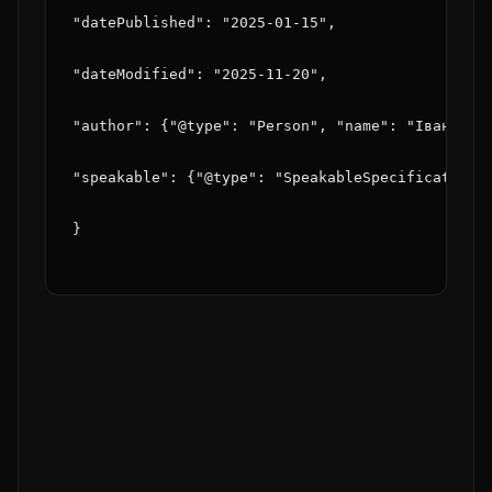
"datePublished": "2025-01-15",
"dateModified": "2025-11-20",
"author": {"@type": "Person", "name": "Іван Пет
"speakable": {"@type": "SpeakableSpecification"
}