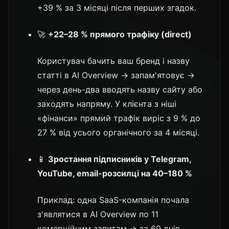
+39 % за 3 місяці після перших згадок.
🚀
+22–28 % прямого трафіку (direct)
Користувач бачить ваш бренд і назву
статті в AI Overview → запам'ятовує →
через день-два вводять назву сайту або
заходять напряму. У клієнта з ніші
«фінанси» прямий трафік виріс з 9 % до
27 % від усього органічного за 4 місяці.
📱
Зростання підписників у Telegram,
YouTube, email-розсилці на 40–180 %
Приклад: одна SaaS-компанія почала
з'являтися в AI Overview по 11
комерційним запитам → за 60 днів