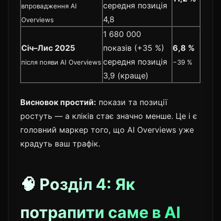
середня позиція
впровадження AI
4,8
Overviews
1 680 000
Січ–Лис 2025
показів (+35 %)
6,8 %
середня позиція
після появи AI Overviews
−39 %
3,9 (краще)
Висновок простий:
покази та позиції
ростуть — а кліків стає значно менше. Це і є
головний маркер того, що AI Overviews уже
крадуть ваш трафік.
🧠 Розділ 4: Як
потрапити саме в AI