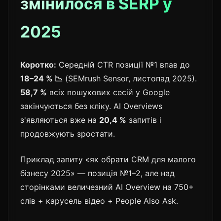
змінилося в SERP у
2025
Коротко:
Середній CTR позиції №1 впав до
18–24 % 📉
(SEMrush Sensor, листопад 2025).
58,7 %
всіх пошукових сесій у Google
закінчуються без кліку. AI Overviews
з'являються вже на
20,4 %
запитів і
продовжують зростати.
Приклад запиту «як обрати CRM для малого
бізнесу 2025» — позиція №1–2, але над
сторінками величезний AI Overview на 750+
слів + карусель відео + People Also Ask.