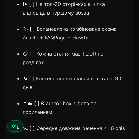
📝 [ ] На топ-20 сторінках є чітка
відповідь в першому абзаці
🏷️ [ ] Встановлена комбінована схема
Article + FAQPage + HowTo
📋 [ ] Кожна стаття має TL;DR по
розділах
🔄 [ ] Контент оновлювався в останні 90
днів
👨‍💼 [ ] Є author box з фото та
посиланням
✂️ [ ] Середня довжина речення < 16 слів