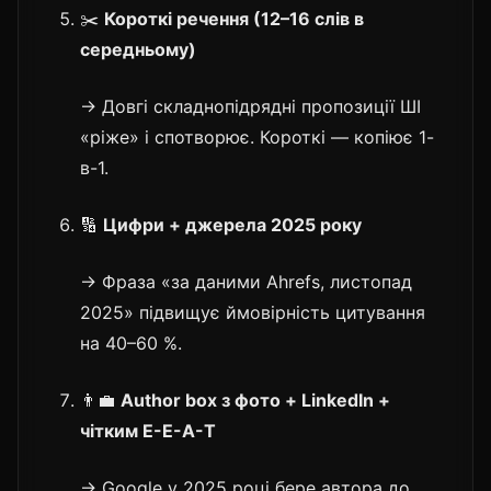
✂️
Короткі речення (12–16 слів в
середньому)
→ Довгі складнопідрядні пропозиції ШІ
«ріже» і спотворює. Короткі — копіює 1-
в-1.
🔢
Цифри + джерела 2025 року
→ Фраза «за даними Ahrefs, листопад
2025» підвищує ймовірність цитування
на 40–60 %.
👨‍💼
Author box з фото + LinkedIn +
чітким E-E-A-T
→ Google у 2025 році бере автора до