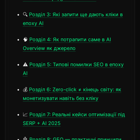
🔍
Розділ 3: Які запити ще дають кліки в
епоху AI
🧠
Розділ 4: Як потрапити саме в AI
Overview як джерело
⚠️
Розділ 5: Типові помилки SEO в епоху
AI
💰
Розділ 6: Zero-click ≠ кінець світу: як
монетизувати навіть без кліку
📈
Розділ 7: Реальні кейси оптимізації під
SERP + AI 2025
🤖
Розділ 8: GEO — практичні принципи