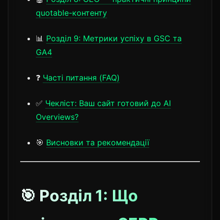
quotable-контенту
📊
Розділ 9: Метрики успіху в GSC та
GA4
❓
Часті питання (FAQ)
✅
Чекліст: Ваш сайт готовий до AI
Overviews?
🎯
Висновки та рекомендації
🎯 Розділ 1: Що