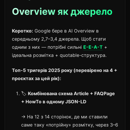
Overview як джерело
Коротко:
Google бере в AI Overview в
середньому 2,7–3,4 джерела. Щоб стати
одним з них — потрібні сильні
E-E-A-T
+
ідеальна розмітка + quotable-структура.
Топ-5 тригерів 2025 року (перевірено на 4 +
проєктах за цей рік):
🏷️
Комбінована схема Article + FAQPage
+ HowTo в одному JSON-LD
→ На 12 з 14 сторінок, де ми ставили
саме таку «потрійну» розмітку, через 3–6