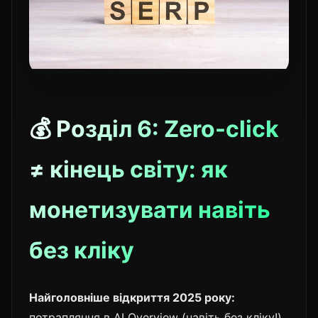
💰 Розділ 6: Zero-click
≠ кінець світу: як
монетизувати навіть
без кліку
Найголовніше відкриття 2025 року:
потрапляння в AI Overview (навіть без кліку!)