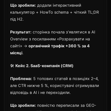
Що зробили:
додали інтерактивний
калькулятор + HowTo schema + чіткий TL;DR
під H2.
Результат:
сторінка почала з'являтися в AI
Overview з посиланням «Розрахувати на
сайті» →
органічний трафік +360 % за 4
місяці
.
🛠️
Кейс 2. SaaS-компанія (CRM)
Проблема:
5 топових статей в позиціях 2–4,
але CTR нижче 5 %, користувачі отримували
відповідь в AI і не переходили.
Що зробили:
повністю переписали за GEO-