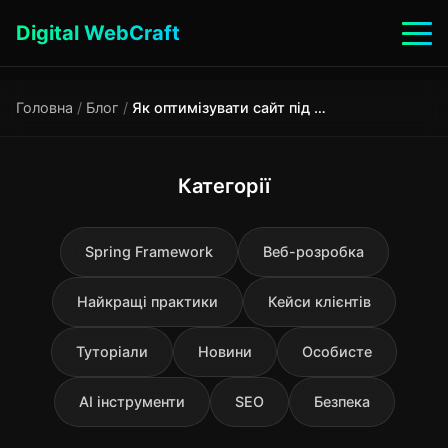
Digital WebCraft
Головна
/
Блог
/
Як оптимізувати сайт під SERP у 2025 коли AI Overviews крадуть кліки
Категорії
Spring Framework
Веб-розробка
Найкращі практики
Кейси клієнтів
Туторіали
Новини
Особисте
AI інструменти
SEO
Безпека