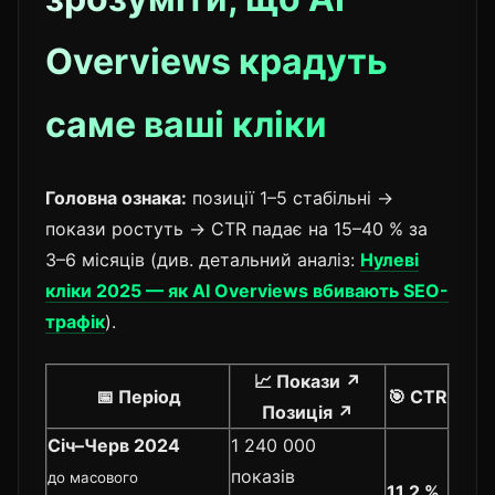
Overviews крадуть
саме ваші кліки
Головна ознака:
позиції 1–5 стабільні →
покази ростуть → CTR падає на 15–40 % за
3–6 місяців (див. детальний аналіз:
Нулеві
кліки 2025 — як AI Overviews вбивають SEO-
трафік
).
📈 Покази ↗
📅 Період
🎯 CTR
Позиція ↗
Січ–Черв 2024
1 240 000
показів
до масового
11,2 %