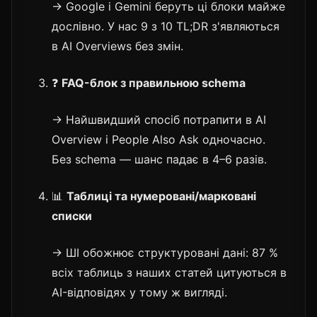
→ Google і Gemini беруть ці блоки майже
дослівно. У нас 9 з 10 TL;DR з'являються
в AI Overviews без змін.
❓
FAQ-блок з правильною schema
→ Найшвидший спосіб потрапити в AI
Overview і People Also Ask одночасно.
Без schema — шанс падає в 4–6 разів.
📊
Таблиці та нумеровані/марковані
списки
→ ШІ обожнює структуровані дані: 87 %
всіх таблиць з наших статей цитуються в
AI-відповідях у тому ж вигляді.