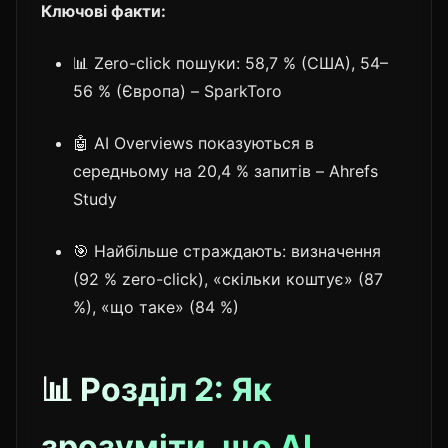
Ключові факти:
📊 Zero-click пошуки: 58,7 % (США), 54–
56 % (Європа) – SparkToro
🤖 AI Overviews показуються в
середньому на 20,4 % запитів – Ahrefs
Study
🎯 Найбільше страждають: визначення
(92 % zero-click), «скільки коштує» (87
%), «що таке» (84 %)
📊 Розділ 2: Як
зрозуміти, що AI