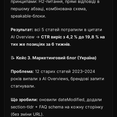
принципами: H2-питання, прямі відповіді в
першому абзаці, комбінована схема,
speakable-блоки.
Результат:
всі 5 статей потрапили в цитати
AI Overview →
CTR виріс з 4,2 % до 19,8 % на
тих же позиціях за 6 тижнів
.
📝
Кейс 3. Маркетинговий блог (Україна)
Проблема:
12 старих статей 2023–2024
років випали з AI Overviews, брендові запити
стагнували.
Що зробили:
оновили dateModified, додали
section-tldr + FAQ schema на кожну сторінку
(без зміни URL).