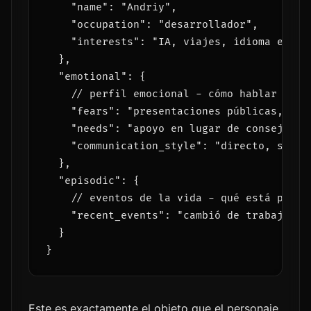
    "name": "Andriy",

    "occupation": "desarrollador",

    "interests": "IA, viajes, idioma españo
  },

  "emotional": {

    // perfil emocional - cómo hablar con e
    "fears": "presentaciones públicas, crít
    "needs": "apoyo en lugar de consejos",

    "communication_style": "directo, sin ro
  },

  "episodic": {

    // eventos de la vida - qué está pasand
    "recent_events": "cambió de trabajo, s
  }

Este es exactamente el objeto que el personaje