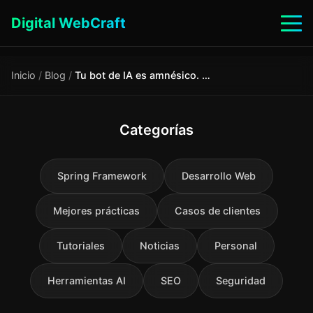
Digital WebCraft
Inicio
/
Blog
/
Tu bot de IA es amnésico. Cada vez que el contexto termina, olvida quién eres. Así es como lo arreglé
Categorías
Spring Framework
Desarrollo Web
Mejores prácticas
Casos de clientes
Tutoriales
Noticias
Personal
Herramientas AI
SEO
Seguridad