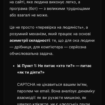
на сайті, яке людина виконує легко, а
програма (бот) — з великими труднощами
або взагалі не може.
Це не просто «перевірка на людяність», а
розумний механізм, який працює на основі
асиметрії складності
: те, що для ока людини
— дрібниця, для комп'ютера — серйозна
обчислювальна задача.
📊 Пункт 1: Не питає «хто ти?» — питає
«як ти діяти?»
CAPTCHA не цікавиться вашим ім'ям,
паролем чи email. Вона аналізує
динаміку
взаємодії
: як ви рухаєте мишкою, як
швидко клікаєте, чи є «людські» паузи,