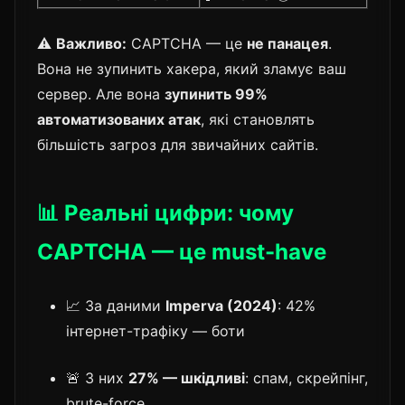
⚠️
Важливо:
CAPTCHA — це
не панацея
.
Вона не зупинить хакера, який зламує ваш
сервер. Але вона
зупинить 99%
автоматизованих атак
, які становлять
більшість загроз для звичайних сайтів.
📊 Реальні цифри: чому
CAPTCHA — це must-have
📈 За даними
Imperva (2024)
: 42%
інтернет-трафіку — боти
🚨 З них
27% — шкідливі
: спам, скрейпінг,
brute-force