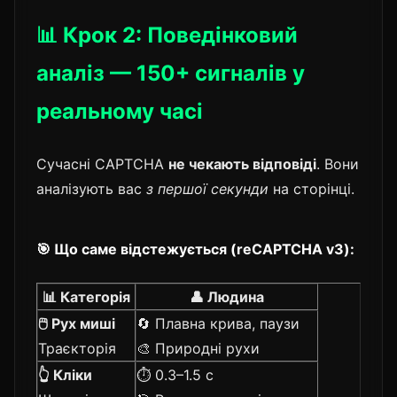
📊 Крок 2: Поведінковий
аналіз — 150+ сигналів у
реальному часі
Сучасні CAPTCHA
не чекають відповіді
. Вони
аналізують вас
з першої секунди
на сторінці.
🎯 Що саме відстежується (reCAPTCHA v3):
📊 Категорія
👤 Людина
🖱️ Рух миші
🔄 Плавна крива, паузи
Траєкторія
🎨 Природні рухи
👆 Кліки
⏱️ 0.3–1.5 с