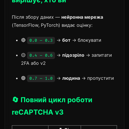
Після збору даних —
нейронна мережа
(TensorFlow, PyTorch) видає оцінку:
🔴
→
бот
→ блокувати
0.0 – 0.3
🟡
→
підозріло
→ запитати
0.4 – 0.6
2FA або v2
🟢
→
людина
→ пропустити
0.7 – 1.0
🔄 Повний цикл роботи
reCAPTCHA v3