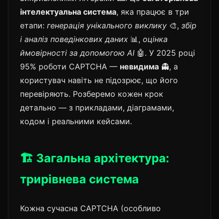
інтелектуальна система
, яка працює в три
етапи:
генерація унікального виклику
🎨,
збір
і аналіз поведінкових даних
📊,
оцінка
ймовірності за допомогою AI
🤖. У 2025 році
95% роботи CAPTCHA —
невидима
👻, а
користувач навіть не підозрює, що його
перевіряють. Розберемо кожен крок
детально — з прикладами, діаграмами,
кодом і реальними кейсами.
🏗️ Загальна архітектура:
трирівнева система
Кожна сучасна CAPTCHA (особливо