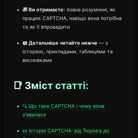
🎁 Ви отримаєте:
повне розуміння, як
працює CAPTCHA, навіщо вона потрібна
та як її впровадити
📖 Детальніше читайте нижче
— з
історією, прикладами, таблицями та
висновками
📑 Зміст статті:
🔍 Що таке CAPTCHA і чому вона
з'явилася
📜 Історія CAPTCHA: від Тюрінга до