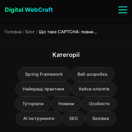
Digital WebCraft
Головна
/
Блог
/
Що таке CAPTCHA: повний посібник з захисту від ботів
Категорії
Spring Framework
Веб-розробка
Найкращі практики
Кейси клієнтів
Туторіали
Новини
Особисте
AI інструменти
SEO
Безпека