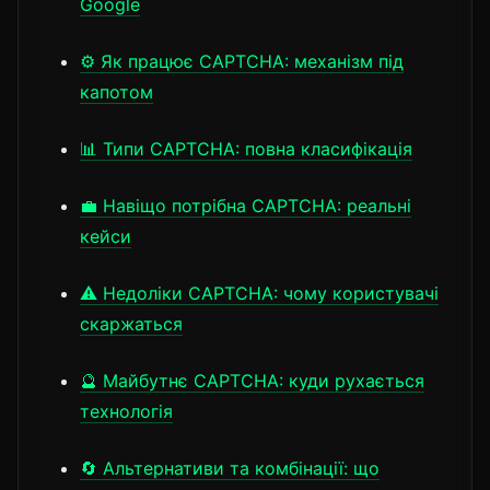
Google
⚙️ Як працює CAPTCHA: механізм під
капотом
📊 Типи CAPTCHA: повна класифікація
💼 Навіщо потрібна CAPTCHA: реальні
кейси
⚠️ Недоліки CAPTCHA: чому користувачі
скаржаться
🔮 Майбутнє CAPTCHA: куди рухається
технологія
🔄 Альтернативи та комбінації: що