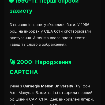
🌐 1990-ті: Перші спроби
захисту
З появою інтернету з'явилися боти. У 1996
році на виборах у США боти спотворювали
опитування. AltaVista ввела прості тести:
«введіть слово з зображення».
🚀 2000: Народження
CAPTCHA
Учені з
Carnegie Mellon University
(Луї фон
Ахн, Мануель Блюм та ін.) створили перший
офіційний CAPTCHA. Ідея: викривлені літери,