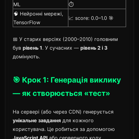
ML
⏱️
🧠 Нейронні мережі,
📈 score: 0.0–1.0 🎯
TensorFlow
📅 У старих версіях (2000–2010) головним
був
рівень 1
. У сучасних —
рівень 2 і 3
домінують.
🎯 Крок 1: Генерація виклику
— як створюється «тест»
На сервері (або через CDN) генерується
унікальне завдання
для кожного
користувача. Це робиться за допомогою
JavaScript API
або серверного коду.