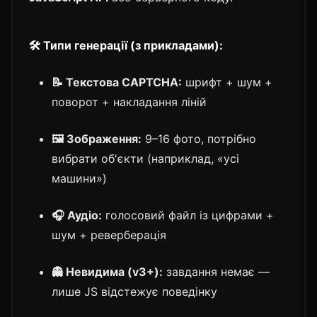
🛠️ Типи генерації (з прикладами):
📝 Текстова CAPTCHA:
шрифт + шум +
поворот + накладання ліній
🖼️ Зображення:
9–16 фото, потрібно
вибрати об'єкти (наприклад, «усі
машини»)
🎧 Аудіо:
голосовий файл із цифрами +
шум + реверберація
👻 Невидима (v3+):
завдання немає —
лише JS відстежує поведінку