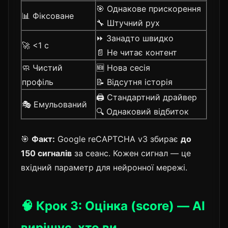
🎯 Однакове прискорення
📊 Фіксоване
🔧 Штучний рух
⏩ Занадто швидко
🚀 <1 с
📄 Не читає контент
🧼 Чистий
🆕 Нова сесія
профіль
📝 Відсутня історія
🖨️ Стандартний драйвер
🎭 Емульований
🔍 Однаковий відбиток
🎯
Факт:
Google reCAPTCHA v3 збирає
до
150 сигналів
за сеанс. Кожен сигнал — це
вхідний параметр для нейронної мережі.
🧠 Крок 3: Оцінка (score) — AI
вирішує, хто ви