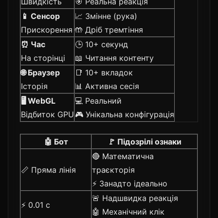
Швидкість
🎯 Реальна реакція
📱 Сенсор
📈 Змінне (рука)
Прискорення
🤲 Дріб тремтіння
⏰ Час
🕒 10+ секунд
На сторінці
📖 Читання контенту
🌐 Браузер
📑 10+ вкладок
Історія
📊 Активна сесія
🖥️ WebGL
💻 Реальний
Відбиток GPU
🎮 Унікальна конфігурація
🤖 Бот
🚩 Підозрілі ознаки
🔴 Математична
📏 Пряма лінія
траєкторія
⚡ Занадто ідеально
🚨 Надшвидка реакція
⚡ 0.01 с
🤖 Механічний клік