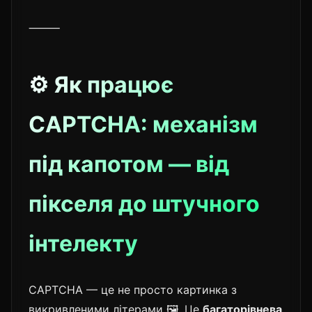
⸻
⚙️ Як працює
CAPTCHA: механізм
під капотом — від
пікселя до штучного
інтелекту
CAPTCHA — це не просто картинка з
викривленими літерами 🖼️. Це
багаторівнева