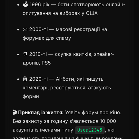
🗳️ 1996 рік — боти спотворюють онлайн-
опитування на виборах у США
📧 2000-ті — масові реєстрації на
форумах для спаму
🛒 2010-ті — скупка квитків, sneaker-
дропів, PS5
🤖 2020-ті — AI-боти, які пишуть
коментарі, реєструються, атакують
форми
🎬 Приклад із життя:
Уявіть форум про кіно.
Без захисту за годину з'являється 10 000
акаунтів із іменами типу
, які
User12345
залишають посилання на фішинг чи рекламу.