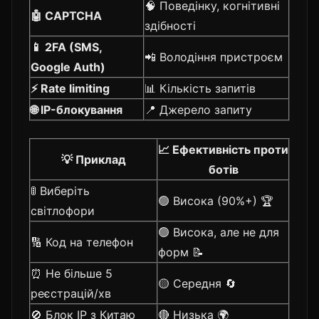
🧠 Поведінку, когнітивні
🤖 CAPTCHA
здібності
📱 2FA (SMS,
📲 Володіння пристроєм
Google Auth)
⚡ Rate limiting
📊 Кількість запитів
🌐 IP-блокування
📍 Джерело запиту
📈 Ефективність проти
💡 Приклад
ботів
🚦 Виберіть
🟢 Висока (90%+) 🏆
світлофори
🟢 Висока, але не для
🔢 Код на телефон
форм 📝
⏰ Не більше 5
🟡 Середня 🔄
реєстрацій/хв
🚫 Блок IP з Китаю
🔴 Низька 🌍