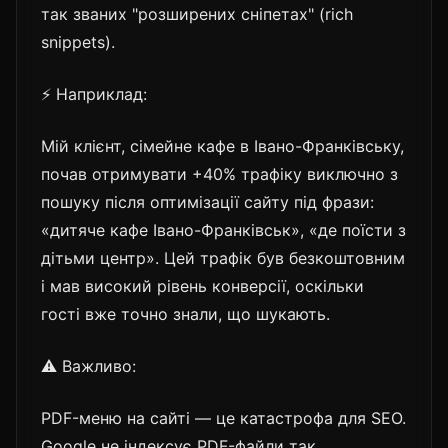
так званих "розширених сніпетах" (rich
snippets).
⚡ Наприклад:
Мій клієнт, сімейне кафе в Івано-Франківську,
почав отримувати +40% трафіку виключно з
пошуку після оптимізації сайту під фрази:
«дитяче кафе Івано-Франківськ», «де поїсти з
дітьми центр». Цей трафік був безкоштовним
і мав високий рівень конверсії, оскільки
гості вже точно знали, що шукають.
⚠️ Важливо:
PDF-меню на сайті — це катастрофа для SEO.
Google не індексує PDF-файли так