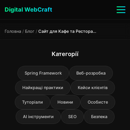
Digital WebCraft
Головна
/
Блог
/
Сайт для Кафе та Ресторану: Як Привернути Гостей
Категорії
Spring Framework
Веб-розробка
Найкращі практики
Кейси клієнтів
Туторіали
Новини
Особисте
AI інструменти
SEO
Безпека