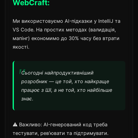
WebCraft:
Ми використовуємо AI-підказки у IntelliJ та
VS Code. На простих методах (валидація,
мапінг) економимо до 30% часу без втрати
якості.
Сьогодні найпродуктивніший
розробник — це той, хто найкраще
працює з ШІ, а не той, хто найбільше
знає.
⚠️ Важливо: AI-генерований код треба
тестувати, рев’ювати та підтримувати.