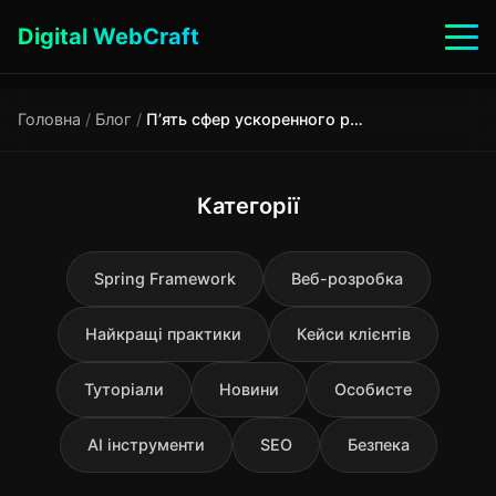
Digital WebCraft
Головна
/
Блог
/
П’ять сфер ускоренного розвитку штучного інтелекту
Категорії
Spring Framework
Веб-розробка
Найкращі практики
Кейси клієнтів
Туторіали
Новини
Особисте
AI інструменти
SEO
Безпека