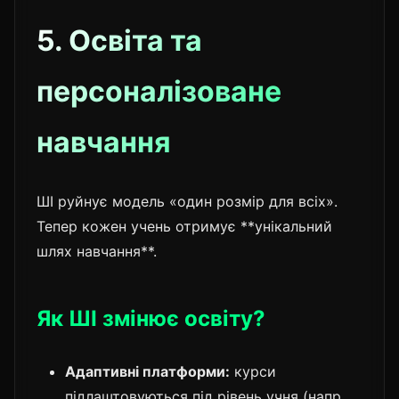
5. Освіта та
персоналізоване
навчання
ШІ руйнує модель «один розмір для всіх».
Тепер кожен учень отримує **унікальний
шлях навчання**.
Як ШІ змінює освіту?
Адаптивні платформи:
курси
підлаштовуються під рівень учня (напр.,