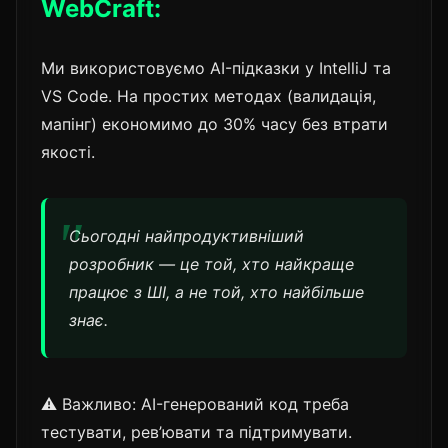
WebCraft:
Ми використовуємо AI-підказки у IntelliJ та
VS Code. На простих методах (валидація,
мапінг) економимо до 30% часу без втрати
якості.
Сьогодні найпродуктивніший
розробник — це той, хто найкраще
працює з ШІ, а не той, хто найбільше
знає.
⚠️ Важливо: AI-генерований код треба
тестувати, рев’ювати та підтримувати.