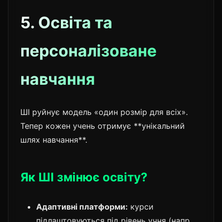
5. Освіта та
персоналізоване
навчання
ШІ руйнує модель «один розмір для всіх».
Тепер кожен учень отримує **унікальний
шлях навчання**.
Як ШІ змінює освіту?
Адаптивні платформи:
курси
підлаштовуються під рівень учня (напр.,