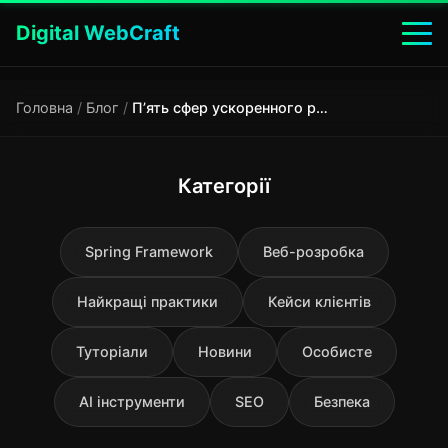
Digital WebCraft
Головна
/
Блог
/
П’ять сфер ускоренного розвитку штучного інтелекту
Категорії
Spring Framework
Веб-розробка
Найкращі практики
Кейси клієнтів
Туторіали
Новини
Особисте
AI інструменти
SEO
Безпека