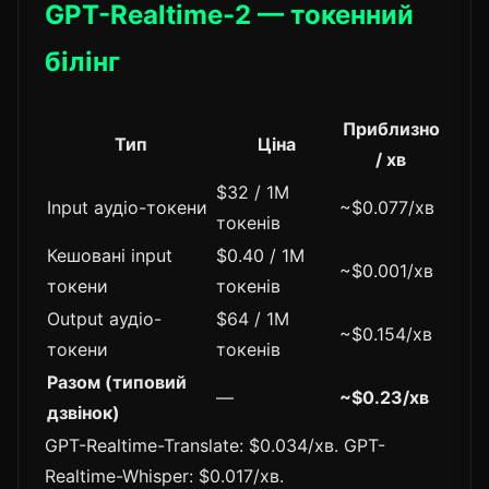
GPT-Realtime-2 — токенний
білінг
Приблизно
Тип
Ціна
/ хв
$32 / 1M
Input аудіо-токени
~$0.077/хв
токенів
Кешовані input
$0.40 / 1M
~$0.001/хв
токени
токенів
Output аудіо-
$64 / 1M
~$0.154/хв
токени
токенів
Разом (типовий
—
~$0.23/хв
дзвінок)
GPT-Realtime-Translate: $0.034/хв. GPT-
Realtime-Whisper: $0.017/хв.