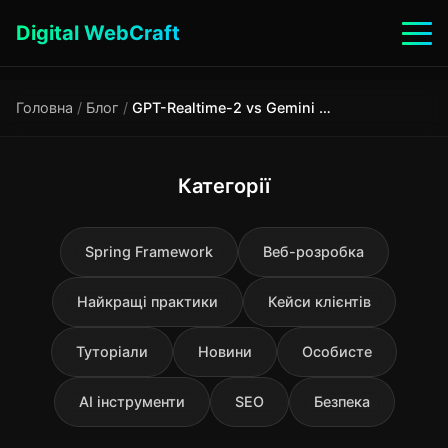
Digital WebCraft
Головна
/
Блог
/
GPT-Realtime-2 vs Gemini Live API: що обрати для голосового агента у 2026 році
Категорії
Spring Framework
Веб-розробка
Найкращі практики
Кейси клієнтів
Туторіали
Новини
Особисте
AI інструменти
SEO
Безпека