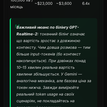
100,000 хв /
~$23,000
~$3,600
6.4x
місяць
Важливий нюанс по білінгу GPT-
Realtime-2:
токенний білінг означає
що вартість зростає з довжиною
контексту. Чим довша розмова — тим
більше input-токенів (бо контекст
накопичується). При дзвінках понад
10–15 хвилин реальна вартість
хвилини збільшується. У Gemini —
аналогічна механіка, але базова ціна за
токен нижча. Завжди вимірюйте
реальний token usage на своїх
сценаріях, не покладайтесь на