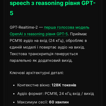
speech з reasoning рівня GPT-
5
GPT-Realtime-2 —
перша голосова модель
OpenAI з reasoning рівня GPT-5
. Приймає
PCM16 аудіо на вхід (24 кГц), обробляє в
єдиній моделі і повертає аудіо на вихід.
Текстова транскрипція генерується
паралельно як додатковий вихід.
Ключові архітектурні деталі:
Контекстне вікно:
128K токенів
Аудіо формат: PCM16, 24 кГц вхід / вихід
Максимум сесії:
60 хвилин