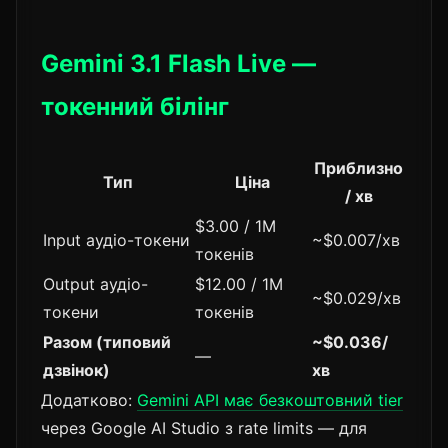
Gemini 3.1 Flash Live —
токенний білінг
Приблизно
Тип
Ціна
/ хв
$3.00 / 1M
Input аудіо-токени
~$0.007/хв
токенів
Output аудіо-
$12.00 / 1M
~$0.029/хв
токени
токенів
Разом (типовий
~$0.036/
—
дзвінок)
хв
Додатково:
Gemini API має безкоштовний tier
через Google AI Studio з rate limits — для