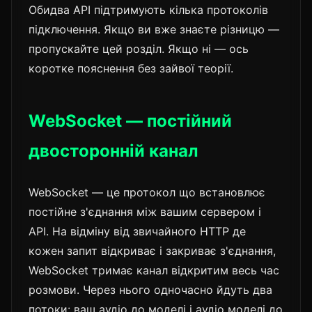
Обидва API підтримують кілька протоколів
підключення. Якщо ви вже знаєте різницю —
пропускайте цей розділ. Якщо ні — ось
коротке пояснення без зайвої теорії.
WebSocket — постійний
двосторонній канал
WebSocket — це протокол що встановлює
постійне з'єднання між вашим сервером і
API. На відміну від звичайного HTTP де
кожен запит відкриває і закриває з'єднання,
WebSocket тримає канал відкритим весь час
розмови. Через нього одночасно йдуть два
потоки: ваш аудіо до моделі і аудіо моделі до