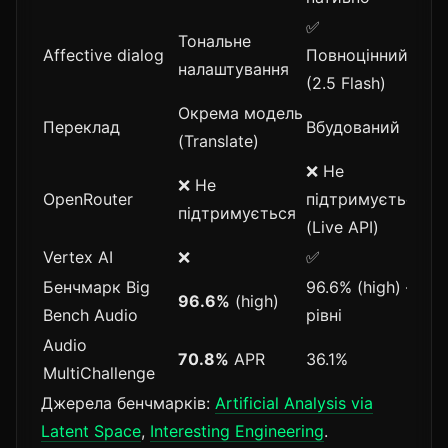
✅
Тональне
Affective dialog
Повноцінний
налаштування
(2.5 Flash)
Окрема модель
Переклад
Вбудований
(Translate)
❌ Не
❌ Не
OpenRouter
підтримується
підтримується
(Live API)
Vertex AI
❌
✅
Бенчмарк Big
96.6% (high) —
96.6%
(high)
Bench Audio
рівні
Audio
70.8%
APR
36.1%
MultiChallenge
Джерела бенчмарків:
Artificial Analysis via
Latent Space
,
Interesting Engineering
.