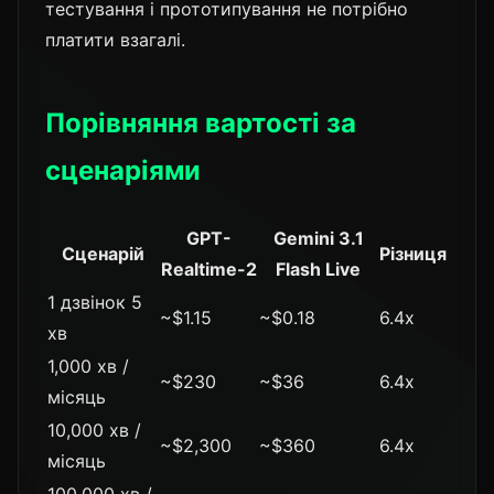
тестування і прототипування не потрібно
платити взагалі.
Порівняння вартості за
сценаріями
GPT-
Gemini 3.1
Сценарій
Різниця
Realtime-2
Flash Live
1 дзвінок 5
~$1.15
~$0.18
6.4x
хв
1,000 хв /
~$230
~$36
6.4x
місяць
10,000 хв /
~$2,300
~$360
6.4x
місяць