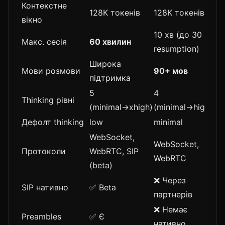
Контекстне
128K токенів
128K токенів
вікно
10 хв (до 30 з
Макс. сесія
60 хвилин
resumption)
Широка
Мови розмови
90+ мов
підтримка
5
4
Thinking рівні
(minimal→xhigh)
(minimal→high)
Дефолт thinking
low
minimal
WebSocket,
WebSocket,
Протоколи
WebRTC, SIP
WebRTC
(beta)
❌ Через
SIP нативно
✅ Beta
партнерів
❌ Немає
Preambles
✅ Є
нативно