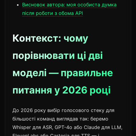
Висновок автора: моя особиста думка
після роботи з обома API
Контекст: чому
порівнювати ці дві
моделі — правильне
питання у 2026 році
До 2026 року вибір голосового стеку для
більшості команд виглядав так: беремо
Whisper для ASR, GPT-4o або Claude для LLM,
ElevenLabs або Cartesia для TTS — і