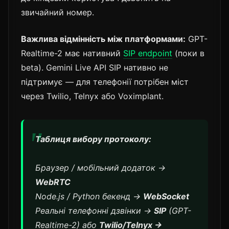
звичайний номер.
Важлива відмінність між платформами:
GPT-
Realtime-2 має нативний
SIP endpoint
(поки в
beta). Gemini Live API SIP нативно не
підтримує — для телефонії потрібен міст
через Twilio, Telnyx або Voximplant.
Таблиця вибору протоколу:
Браузер / мобільний додаток →
WebRTC
Node.js / Python бекенд →
WebSocket
Реальні телефонні дзвінки →
SIP
(GPT-
Realtime-2) або
Twilio/Telnyx →