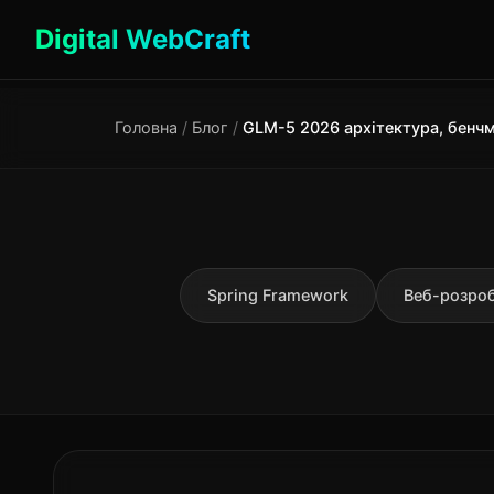
Digital WebCraft
Головна
/
Блог
/
Spring Framework
Веб-розро