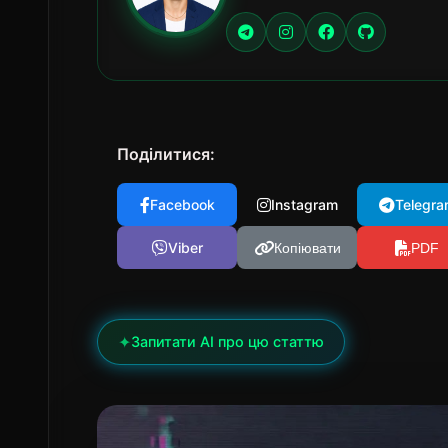
Поділитися:
Facebook
Instagram
Telegra
Viber
Копіювати
PDF
✦
Запитати AI про цю статтю