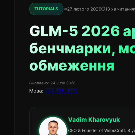
27 лютого 2026
13 хв читання
TUTORIALS
GLM-5 2026 а
бенчмарки, м
обмеження
Оновлено:
24 June 2026
Мова:
🇺🇦
🇬🇧
🇪🇸
Vadim Kharovyuk
CEO & Founder of WebsCraft. 8 ye