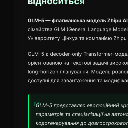
відноситься
GLM-5 — флагманська модель Zhipu AI (
сімейства GLM (General Language Model
Університету Цінхуа та компанією Zhipu 
GLM-5 є decoder-only Transformer-модел
орієнтованою на текстові задачі високої
long-horizon планування. Модель розпо
доступні для завантаження та модифікац
GLM-5 представляє еволюційний кр
параметрів та спеціалізації на авт
кодогенерування до довгострокового