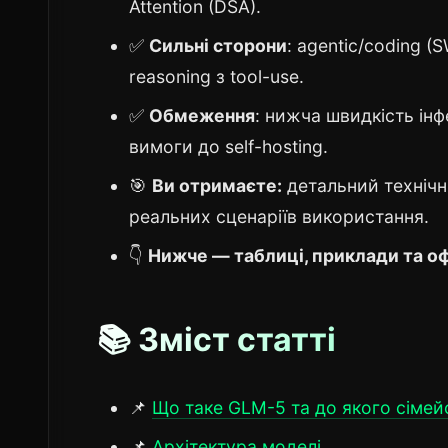
Attention (DSA).
✅
Сильні сторони
: agentic/coding (
reasoning з tool-use.
✅
Обмеження
: нижча швидкість інф
вимоги до self-hosting.
🎯
Ви отримаєте:
детальний технічн
реальних сценаріїв використання.
👇
Нижче — таблиці, приклади та оф
📚 Зміст статті
📌
Що таке GLM-5 та до якого сімей
📌
Архітектура моделі