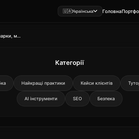
Головна
Портфо
🇺🇦
Українська
GLM-5 2026 архітектура, бенчмарки, можливості та обмеження
Категорії
бка
Найкращі практики
Кейси клієнтів
Туто
AI інструменти
SEO
Безпека