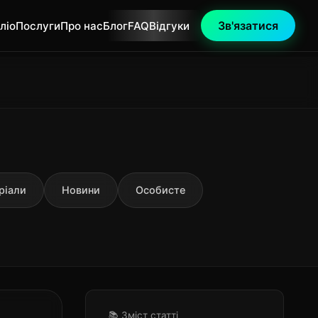
Зв'язатися
ліо
Послуги
Про нас
Блог
FAQ
Відгуки
ріали
Новини
Особисте
📚 Зміст статті