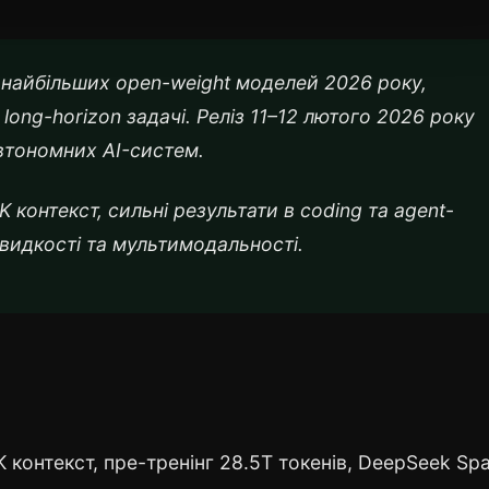
 з найбільших open-weight моделей 2026 року,
 long-horizon задачі. Реліз 11–12 лютого 2026 року
втономних AI-систем.
 контекст, сильні результати в coding та agent-
видкості та мультимодальності.
K контекст, пре-тренінг 28.5T токенів, DeepSeek Sp