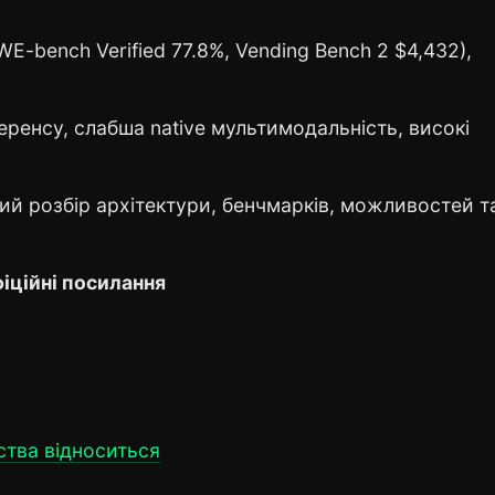
SWE-bench Verified 77.8%, Vending Bench 2 $4,432),
еренсу, слабша native мультимодальність, високі
ий розбір архітектури, бенчмарків, можливостей т
іційні посилання
ства відноситься