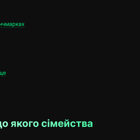
енчмарках
ще
до якого сімейства