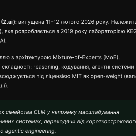
Z.ai):
випущена 11–12 лютого 2026 року. Належит
), яке розробляється з 2019 року лабораторією KE
AI.
лю з архітектурою Mixture-of-Experts (MoE),
 складності: reasoning, кодування, агентні системи
всюджується під ліцензією MIT як open-weight (ваг
ії).
ок сімейства GLM у напрямку масштабування
ономних системах, переходячи від короткостроковог
 agentic engineering.