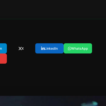
m
X
LinkedIn
WhatsApp