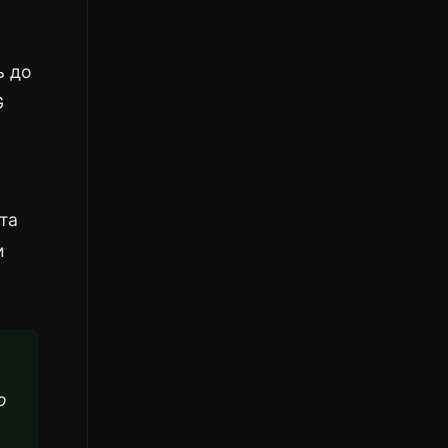
ь до
G
 та
и
о