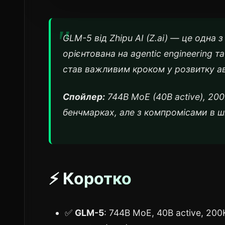
GLM-5 від Zhipu AI (Z.ai) — це одна
орієнтована на agentic engineering та
став важливим кроком у розвитку а
Спойлер:
744B MoE (40B active), 200K
бенчмарках, але з компромісами в ш
⚡ Коротко
✅
GLM-5
: 744B MoE, 40B active, 200