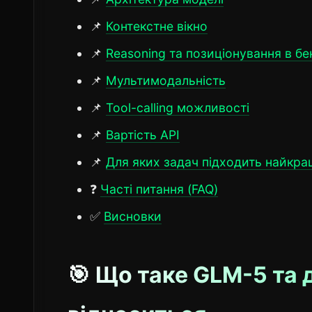
📌
Контекстне вікно
📌
Reasoning та позиціонування в б
📌
Мультимодальність
📌
Tool-calling можливості
📌
Вартість API
📌
Для яких задач підходить найкра
❓
Часті питання (FAQ)
✅
Висновки
🎯 Що таке GLM-5 та 