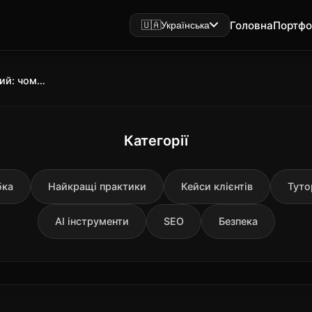
Головна
Портфо
🇺🇦
Українська
Дешевий сайт під ключ vs якісний: чому різниця у 5 разів
Категорії
бка
Найкращі практики
Кейси клієнтів
Туто
AI інструменти
SEO
Безпека