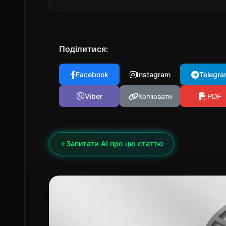
Поділитися:
Facebook
Instagram
Telegra
Viber
Копіювати
PDF
✦
Запитати AI про цю статтю