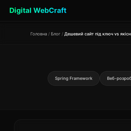
Digital WebCraft
Головна
/
Блог
/
Spring Framework
Веб-розро