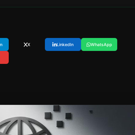
m
X
LinkedIn
WhatsApp