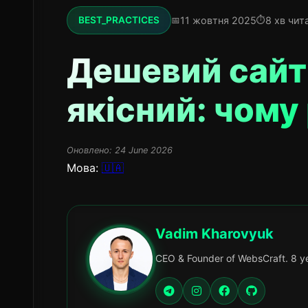
11 жовтня 2025
8 хв чит
BEST_PRACTICES
Дешевий сайт 
якісний: чому 
Оновлено:
24 June 2026
Мова:
🇺🇦
Vadim Kharovyuk
CEO & Founder of WebsCraft. 8 ye