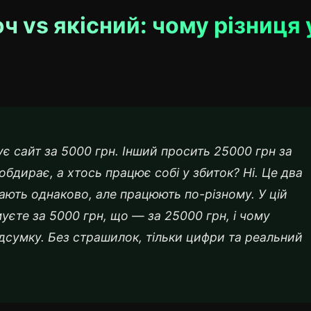
ч vs якісний: чому різниця 
є сайт за 5000 грн. Інший просить 25000 грн за
 обдирає, а хтось працює собі у збиток? Ні. Це два
дають однаково, але працюють по-різному. У цій
муєте за 5000 грн, що — за 25000 грн, і чому
дсумку. Без страшилок, тільки цифри та реальний