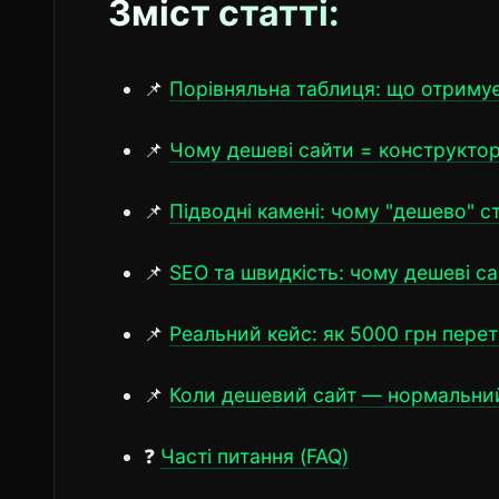
Зміст статті:
📌
Порівняльна таблиця: що отримує
📌
Чому дешеві сайти = конструкто
📌
Підводні камені: чому "дешево" с
📌
SEO та швидкість: чому дешеві с
📌
Реальний кейс: як 5000 грн пере
📌
Коли дешевий сайт — нормальний
❓
Часті питання (FAQ)