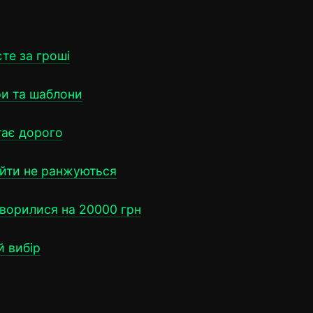
те за гроші
ри та шаблони
тає дорого
айти не ранжуються
творилися на 20000 грн
 вибір