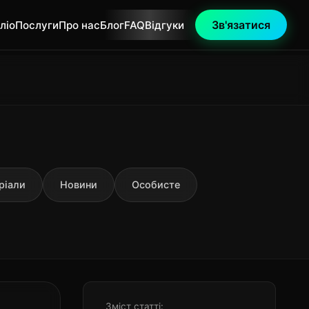
Зв'язатися
ліо
Послуги
Про нас
Блог
FAQ
Відгуки
ріали
Новини
Особисте
Зміст статті: