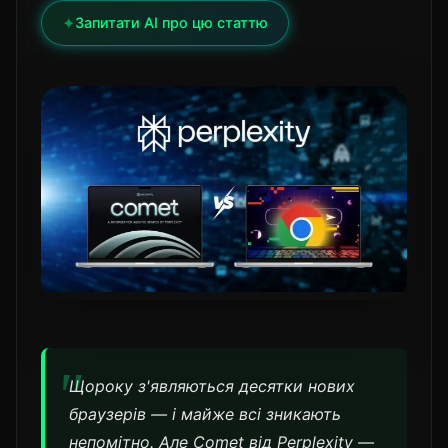
✦
Запитати AI про цю статтю
Щороку з'являються десятки нових
браузерів — і майже всі зникають
непомітно. Але Comet від Perplexity —