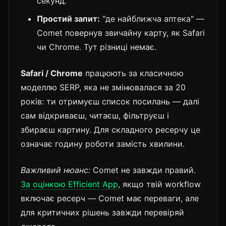
секунд.
Простий запит:
"де найближча аптека" —
Comet повернув звичайну карту, як Safari
чи Chrome. Тут різниці немає.
Safari / Chrome
працюють за класичною
моделлю SERP, яка не змінювалася за 20
років: ти отримуєш список посилань — далі
сам відкриваєш, читаєш, фільтруєш і
збираєш картину. Для складного ресерчу це
означає годину роботи замість хвилини.
Важливий нюанс:
Comet не завжди правий.
За оцінкою Efficient App
, якщо твій workflow
включає ресерч — Comet має переваги, але
для критичних рішень завжди перевіряй