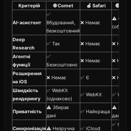
Критерій
🌐 Comet
🍎 Safari
🔵 Ch
✅
⚠️ Gemin
AI-асистент
Вбудований,
❌ Немає
(обмеж
безкоштовний
Deep
✅ Так
❌ Немає
❌ Нема
Research
Агентні
✅
❌ Немає
❌ Нема
функції
Безкоштовно
Розширення
❌ Немає
✅ Є
❌ Нема
на iOS
Швидкість
✅ WebKit
✅ WebKit
✅ WebKi
рендерингу
(однаково)
⚠️ Збирає
⚠️ Збир
Приватність
✅ Найкраща
дані
дані
✅ Googl
Синхронізація
⚠️ Незручна
✅ iCloud