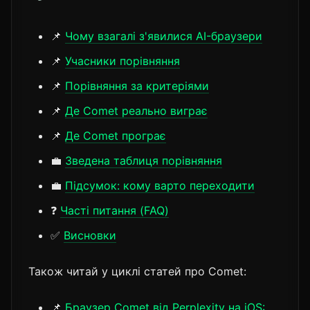
📌
Чому взагалі з'явилися AI-браузери
📌
Учасники порівняння
📌
Порівняння за критеріями
📌
Де Comet реально виграє
📌
Де Comet програє
💼
Зведена таблиця порівняння
💼
Підсумок: кому варто переходити
❓
Часті питання (FAQ)
✅
Висновки
Також читай у циклі статей про Comet:
📌
Браузер Comet від Perplexity на iOS: