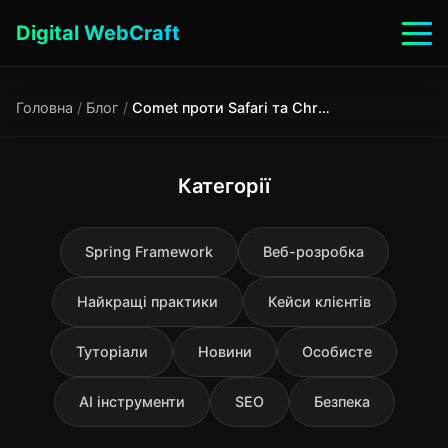
Digital WebCraft
Головна
/
Блог
/
Comet проти Safari та Chrome: чи варто переходити на AI-браузер у 2026
Категорії
Spring Framework
Веб-розробка
Найкращі практики
Кейси клієнтів
Туторіали
Новини
Особисте
AI інструменти
SEO
Безпека