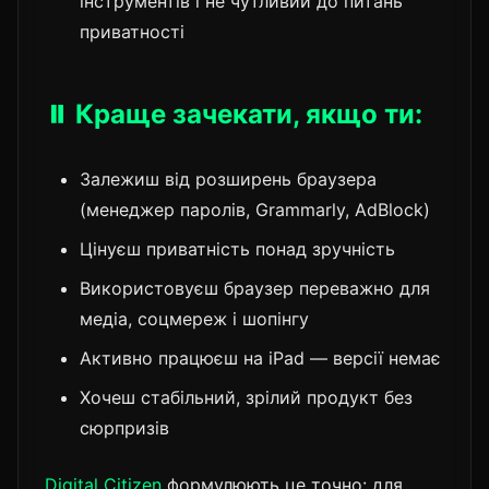
інструментів і не чутливий до питань
приватності
⏸️ Краще зачекати, якщо ти:
Залежиш від розширень браузера
(менеджер паролів, Grammarly, AdBlock)
Цінуєш приватність понад зручність
Використовуєш браузер переважно для
медіа, соцмереж і шопінгу
Активно працюєш на iPad — версії немає
Хочеш стабільний, зрілий продукт без
сюрпризів
Digital Citizen
формулюють це точно: для