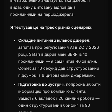
він паралельно аналізує кілька джерел і
видає одну цитовану відповідь з
посиланнями на першоджерела.
Я тестував це на трьох різних сценаріях:
Складне питання з кількох джерел:
запитав про регулювання AI в ЄС у 2026
році. Safari відкрив мені SERP із 10
посиланнями — я сам читав 40 хвилин.
Comet за 10 секунд дав структурований
підсумок із 6 цитованими джерелами.
Підготовка до зустрічі:
попросив зібрати
інформацію про компанію клієнта.
Замість 6 вкладок і 20 хвилин роботи —
один структурований брифінг за 90