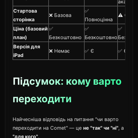
акаунт
Стартова
✅
❌ Базова
⚠️ Сере
сторінка
Повноцінна
Ціна (базовий
✅
✅
✅
план)
Безкоштовно
Безкоштовно
Безкош
Версія для
❌ Немає
✅ Є
✅ Є
iPad
Підсумок: кому варто
переходити
Найчесніша відповідь на питання "чи варто
переходити на Comet" — це
не "так" чи "ні"
, а
"для кого"
.