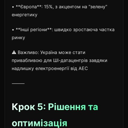
• **Європа**: 15%, з акцентом на "зелену"
енергетику
• **Інші регіони**: швидко зростаюча частка
ринку
⚠️ Важливо: Україна може стати
привабливою для ШІ-датацентрів завдяки
надлишку електроенергії від АЕС
⸻
Крок 5: Рішення та
оптимізація