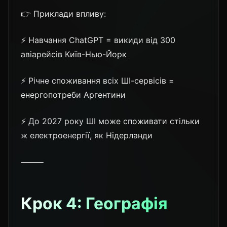
👉 Приклади впливу:
⚡ Навчання ChatGPT = викиди від 300
авіарейсів Київ-Нью-Йорк
⚡ Річне споживання всіх ШІ-сервісів =
енергопотреби Аргентини
⚡ До 2027 року ШІ може споживати стільки
ж електроенергії, як Нідерланди
⸻
Крок 4: Географія