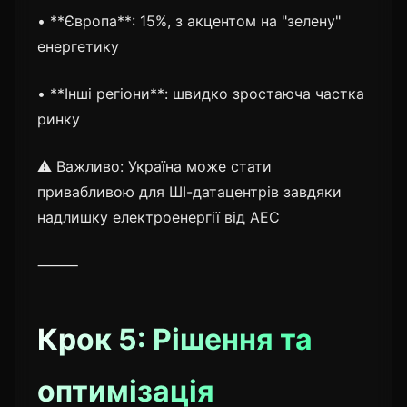
• **Європа**: 15%, з акцентом на "зелену"
енергетику
• **Інші регіони**: швидко зростаюча частка
ринку
⚠️ Важливо: Україна може стати
привабливою для ШІ-датацентрів завдяки
надлишку електроенергії від АЕС
⸻
Крок 5: Рішення та
оптимізація