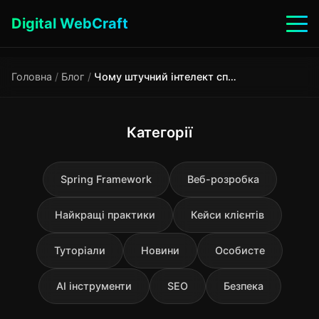
Digital WebCraft
Головна
/
Блог
/
Чому штучний інтелект споживає величезну кількість електрики
Категорії
Spring Framework
Веб-розробка
Найкращі практики
Кейси клієнтів
Туторіали
Новини
Особисте
AI інструменти
SEO
Безпека