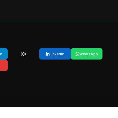
m
X
LinkedIn
WhatsApp