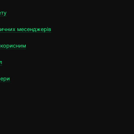
ету
асичних месенджерів
и корисним
л
жери