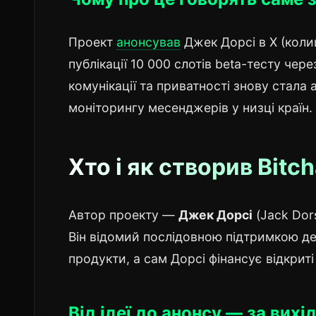
Проект
анонсував
Джек Дорсі в X (колиш
публікації 10 000 слотів beta-тесту чере
комунікації та приватності знову стала
моніторингу месенджерів у низці країн.
Хто і як створив Bitch
Автор проекту —
Джек Дорсі
(Jack Dors
Він відомий послідовною підтримкою дец
продукти, а сам Дорсі фінансує відкриті
Від ідеї до анонсу — за вихід