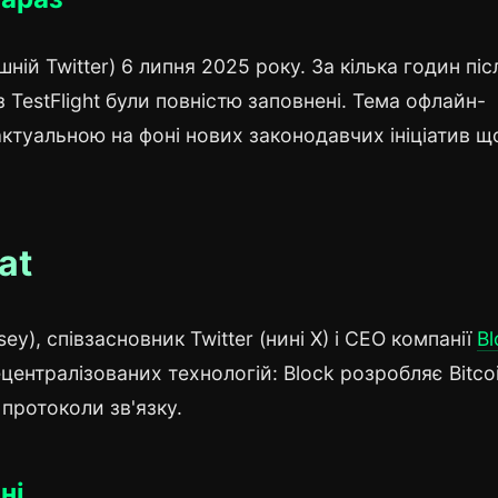
ній Twitter) 6 липня 2025 року. За кілька годин піс
з TestFlight були повністю заповнені. Тема офлайн-
 актуальною на фоні нових законодавчих ініціатив 
at
ey), співзасновник Twitter (нині X) і CEO компанії
Bl
ентралізованих технологій: Block розробляє Bitco
 протоколи зв'язку.
ні