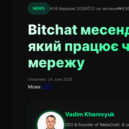
16 березня 2026
12 хв читання
836
NEWS
Bitchat месен
який працює ч
мережу
Оновлено:
24 June 2026
Мова:
🇺🇦
Vadim Kharovyuk
CEO & Founder of WebsCraft. 8 ye