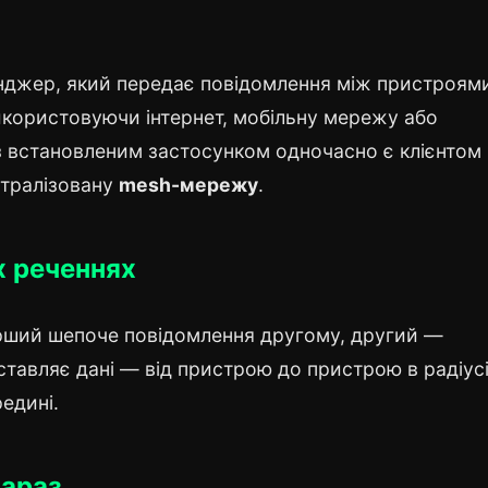
нджер, який передає повідомлення між пристроям
використовуючи інтернет, мобільну мережу або
 встановленим застосунком одночасно є клієнтом 
тралізовану
mesh-мережу
.
х реченнях
ерший шепоче повідомлення другому, другий —
доставляє дані — від пристрою до пристрою в радіус
едині.
зараз