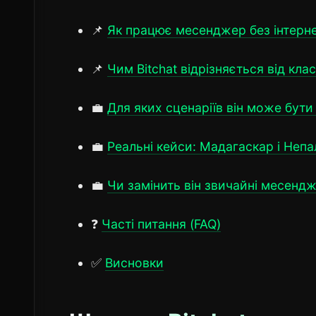
📌
Як працює месенджер без інтерн
📌
Чим Bitchat відрізняється від кл
💼
Для яких сценаріїв він може бут
💼
Реальні кейси: Мадагаскар і Непа
💼
Чи замінить він звичайні месенд
❓
Часті питання (FAQ)
✅
Висновки