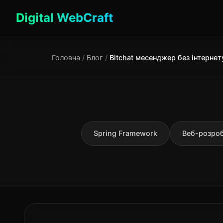
Digital WebCraft
Головна
/
Блог
/
Spring Framework
Веб-розро