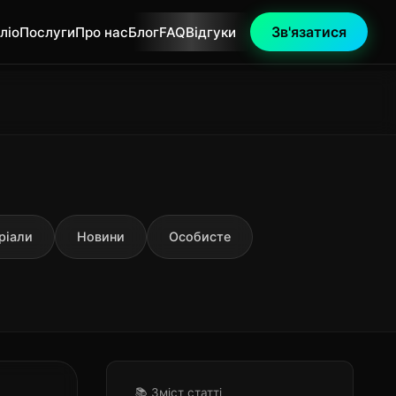
Зв'язатися
ліо
Послуги
Про нас
Блог
FAQ
Відгуки
ріали
Новини
Особисте
📚 Зміст статті