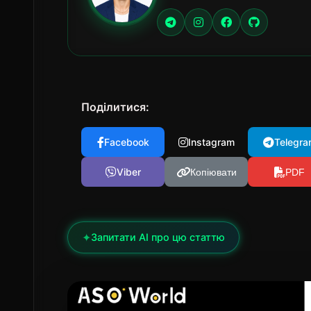
Поділитися:
Facebook
Instagram
Telegra
Viber
Копіювати
PDF
✦
Запитати AI про цю статтю