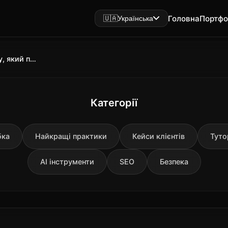
Головна
Портфо
🇺🇦
Українська
Bitchat месенджер без інтернету, який працює через Bluetooth-мережу
Категорії
бка
Найкращі практики
Кейси клієнтів
Туто
AI інструменти
SEO
Безпека