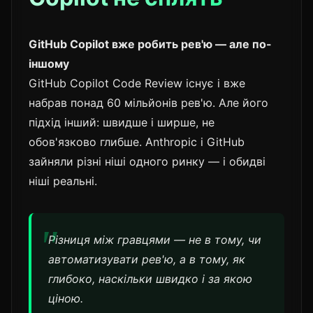
GitHub Copilot вже робить рев'ю — але по-
іншому
GitHub Copilot Code Review існує і вже
набрав понад 60 мільйонів рев'ю. Але його
підхід інший: швидше і ширше, не
обов'язково глибше. Anthropic і GitHub
зайняли різні ніші одного ринку — і обидві
ніші реальні.
Різниця між гравцями — не в тому, чи
автоматизувати рев'ю, а в тому, як
глибоко, наскільки швидко і за якою
ціною.