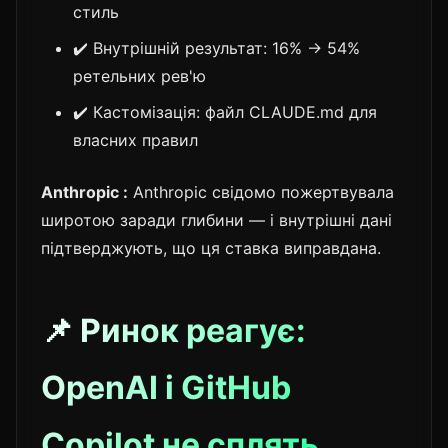
стиль
✔️ Внутрішній результат: 16% → 54%
ретельних рев'ю
✔️ Кастомізація: файл CLAUDE.md для
власних правил
Anthropic :
Anthropic свідомо пожертвувала
широтою заради глибини — і внутрішні дані
підтверджують, що ця ставка виправдана.
📌 Ринок реагує:
OpenAI і GitHub
Copilot не сплять