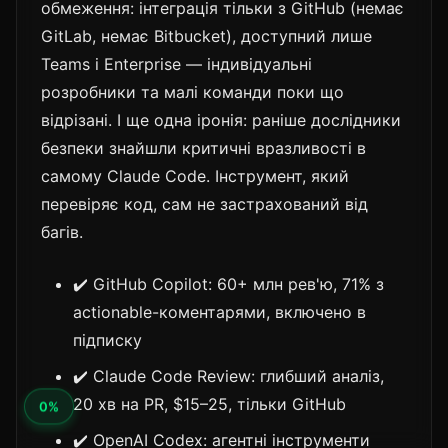
обмеження: інтеграція тільки з GitHub (немає
GitLab, немає Bitbucket), доступний лише
Teams і Enterprise — індивідуальні
розробники та малі команди поки що
відрізані. І ще одна іронія: раніше дослідники
безпеки знайшли критичні вразливості в
самому Claude Code. Інструмент, який
перевіряє код, сам не застрахований від
багів.
✔️ GitHub Copilot: 60+ млн рев'ю, 71% з
actionable-коментарями, включено в
підписку
✔️ Claude Code Review: глибший аналіз,
20 хв на PR, $15–25, тільки GitHub
✔️ OpenAI Codex: агентні інструменти