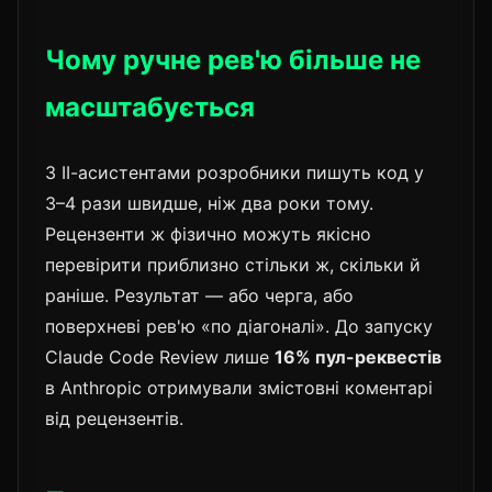
Чому ручне рев'ю більше не
масштабується
З ІІ-асистентами розробники пишуть код у
3–4 рази швидше, ніж два роки тому.
Рецензенти ж фізично можуть якісно
перевірити приблизно стільки ж, скільки й
раніше. Результат — або черга, або
поверхневі рев'ю «по діагоналі». До запуску
Claude Code Review лише
16% пул-реквестів
в Anthropic отримували змістовні коментарі
від рецензентів.