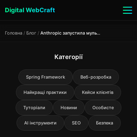
Digital WebCraft
Головна
/
Блог
/
Anthropic запустила мультиагентну перевірку коду: що це означає для розробників
Категорії
Spring Framework
Веб-розробка
Найкращі практики
Кейси клієнтів
Туторіали
Новини
Особисте
AI інструменти
SEO
Безпека