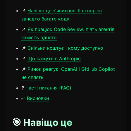
📌
Навіщо це з'явилось: ІІ створює
занадто багато коду
📌
Як працює Code Review: п'ять агентів
замість одного
📌
Скільки коштує і кому доступно
📌
Що кажуть в Anthropic
📌
Ринок реагує: OpenAI і GitHub Copilot
не сплять
❓
Часті питання (FAQ)
✅
Висновки
🎯 Навіщо це