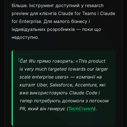
більше. Інструмент доступний у research
preview для клієнтів Claude for Teams і Claude
for Enterprise. Для малого бізнесу і
індивідуальних розробників — поки що
недоступно.
Cat Wu прямо говорить:
«This product
is very much targeted towards our larger
scale enterprise users»
— компанії на
кшталт Uber, Salesforce, Accenture, які
вже використовують Claude Code і
тепер потребують допомоги з потоком
PR, який він генерує (
TechCrunch
).