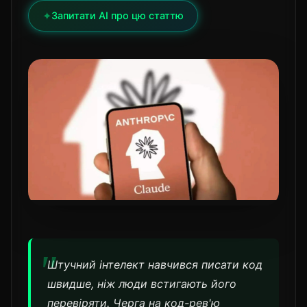
✦
Запитати AI про цю статтю
Штучний інтелект навчився писати код
швидше, ніж люди встигають його
перевіряти. Черга на код-рев'ю