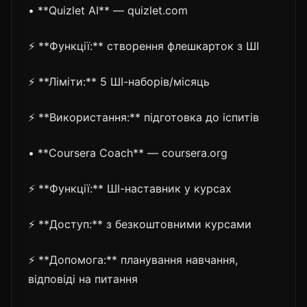
• **Quizlet AI** — quizlet.com
⚡ **Функції:** створення флешкарток з ШІ
⚡ **Ліміти:** 5 ШІ-наборів/місяць
⚡ **Використання:** підготовка до іспитів
• **Coursera Coach** — coursera.org
⚡ **Функції:** ШІ-наставник у курсах
⚡ **Доступ:** з безкоштовними курсами
⚡ **Допомога:** планування навчання,
відповіді на питання