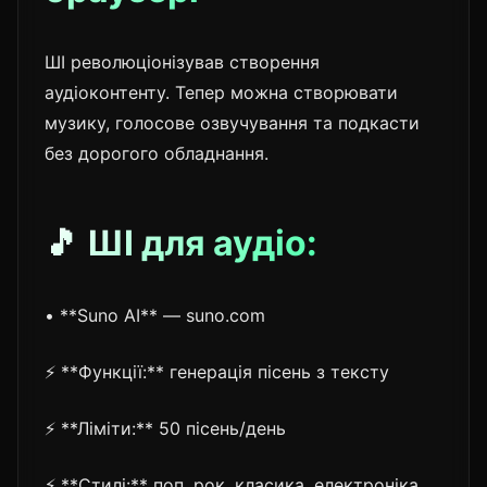
ШІ революціонізував створення
аудіоконтенту. Тепер можна створювати
музику, голосове озвучування та подкасти
без дорогого обладнання.
🎵 ШІ для аудіо:
• **Suno AI** — suno.com
⚡ **Функції:** генерація пісень з тексту
⚡ **Ліміти:** 50 пісень/день
⚡ **Стилі:** поп, рок, класика, електроніка