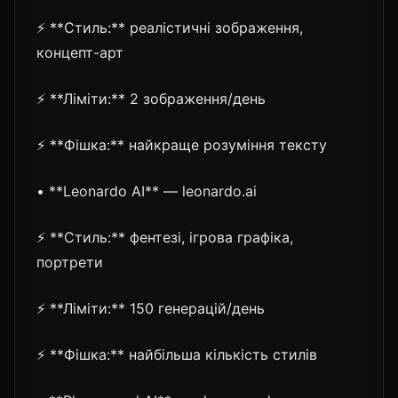
⚡ **Стиль:** реалістичні зображення,
концепт-арт
⚡ **Ліміти:** 2 зображення/день
⚡ **Фішка:** найкраще розуміння тексту
• **Leonardo AI** — leonardo.ai
⚡ **Стиль:** фентезі, ігрова графіка,
портрети
⚡ **Ліміти:** 150 генерацій/день
⚡ **Фішка:** найбільша кількість стилів