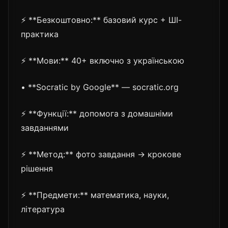
⚡ **Безкоштовно:** базовий курс + ШІ-
практика
⚡ **Мови:** 40+ включно з українською
• **Socratic by Google** — socratic.org
⚡ **Функції:** допомога з домашніми
завданнями
⚡ **Метод:** фото завдання → крокове
рішення
⚡ **Предмети:** математика, науки,
література