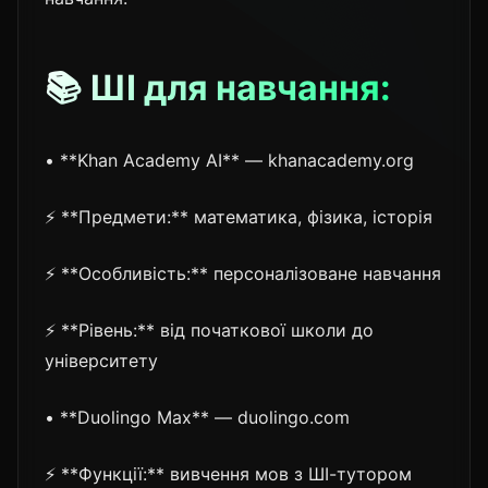
📚 ШІ для навчання:
• **Khan Academy AI** — khanacademy.org
⚡ **Предмети:** математика, фізика, історія
⚡ **Особливість:** персоналізоване навчання
⚡ **Рівень:** від початкової школи до
університету
• **Duolingo Max** — duolingo.com
⚡ **Функції:** вивчення мов з ШІ-тутором