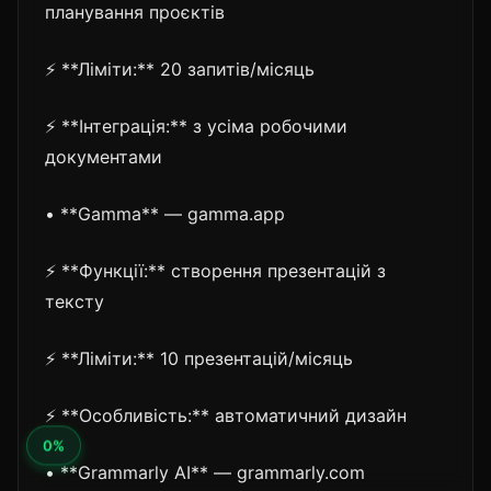
планування проєктів
⚡ **Ліміти:** 20 запитів/місяць
⚡ **Інтеграція:** з усіма робочими
документами
• **Gamma** — gamma.app
⚡ **Функції:** створення презентацій з
тексту
⚡ **Ліміти:** 10 презентацій/місяць
⚡ **Особливість:** автоматичний дизайн
• **Grammarly AI** — grammarly.com