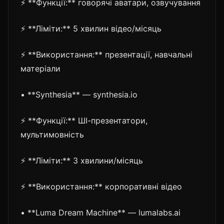
⚡ **Функції:** говорячі аватари, озвучування
⚡ **Ліміти:** 5 хвилин відео/місяць
⚡ **Використання:** презентації, навчальні
матеріали
• **Synthesia** — synthesia.io
⚡ **Функції:** ШІ-презентатори,
мультимовність
⚡ **Ліміти:** 3 хвилини/місяць
⚡ **Використання:** корпоративні відео
• **Luma Dream Machine** — lumalabs.ai