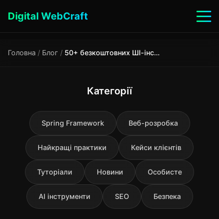
Digital WebCraft
Головна
/
Блог
/
50+ безкоштовних ШІ-інструментів для повсякденного життя 2025
Категорії
Spring Framework
Веб-розробка
Найкращі практики
Кейси клієнтів
Туторіали
Новини
Особисте
AI інструменти
SEO
Безпека