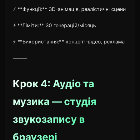
⚡ **Функції:** 3D-анімація, реалістичні сцени
⚡ **Ліміти:** 30 генерацій/місяць
⚡ **Використання:** концепт-відео, реклама
⸻
Крок 4: Аудіо та
музика — студія
звукозапису в
браузері