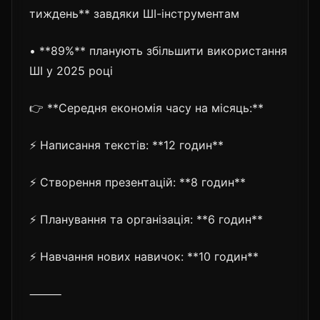
тиждень** завдяки ШІ-інструментам
• **89%** планують збільшити використання
ШІ у 2025 році
👉 **Середня економія часу на місяць:**
⚡ Написання текстів: **12 годин**
⚡ Створення презентацій: **8 годин**
⚡ Планування та організація: **6 годин**
⚡ Навчання нових навичок: **10 годин**
⸻