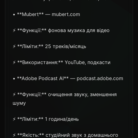
• **Mubert** — mubert.com
⚡ **Функції:** фонова музика для відео
⚡ **Ліміти:** 25 треків/місяць
⚡ **Використання:** YouTube, подкасти
• **Adobe Podcast AI** — podcast.adobe.com
⚡ **Функції:** очищення звуку, зменшення
шуму
⚡ **Ліміти:** 1 година/день
⚡ **Якість:** студійний звук з домашнього