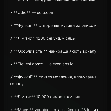
• **Udio** — udio.com
⚡ **Функції:** створення музики за описом
⚡ **Ліміти:** 1200 секунд/місяць
⚡ **Особливість:** найкраща якість вокалу
• **ElevenLabs** — elevenlabs.io
⚡ **Функції:** синтез мовлення, клонування
голосу
⚡ **Ліміти:** 10,000 символів/місяць
⚡ **Мови:** українська, англійська, 28 інших