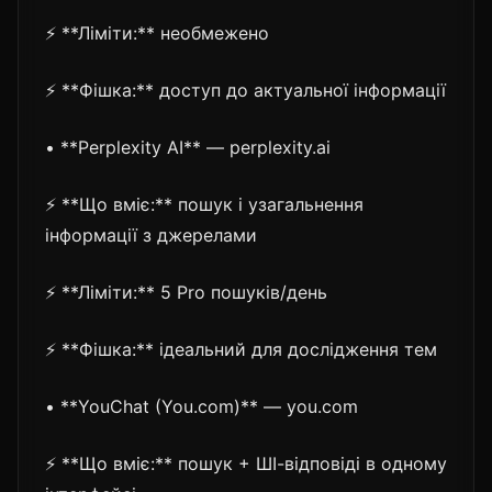
⚡ **Ліміти:** необмежено
⚡ **Фішка:** доступ до актуальної інформації
• **Perplexity AI** — perplexity.ai
⚡ **Що вміє:** пошук і узагальнення
інформації з джерелами
⚡ **Ліміти:** 5 Pro пошуків/день
⚡ **Фішка:** ідеальний для дослідження тем
• **YouChat (You.com)** — you.com
⚡ **Що вміє:** пошук + ШІ-відповіді в одному