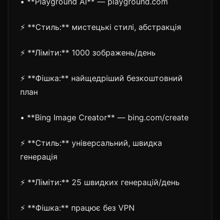
• **Playground AI** — playground.com
⚡ **Стиль:** мистецькі стилі, абстракція
⚡ **Ліміти:** 1000 зображень/день
⚡ **Фішка:** найщедріший безкоштовний
план
• **Bing Image Creator** — bing.com/create
⚡ **Стиль:** універсальний, швидка
генерація
⚡ **Ліміти:** 25 швидких генерацій/день
⚡ **Фішка:** працює без VPN