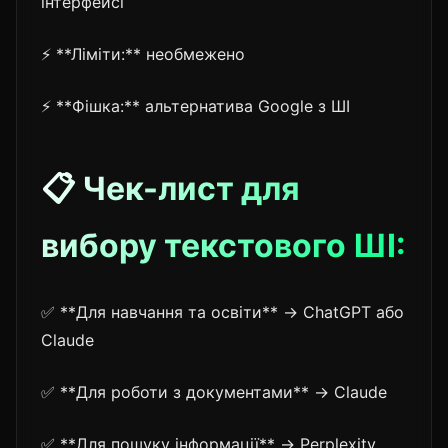
інтерфейсі
⚡ **Ліміти:** необмежено
⚡ **Фішка:** альтернатива Google з ШІ
📋 Чек-лист для
вибору текстового ШІ:
✅ **Для навчання та освіти** → ChatGPT або
Claude
✅ **Для роботи з документами** → Claude
✅ **Для пошуку інформації** → Perplexity