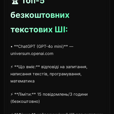
🏆 Топ-5
безкоштовних
текстових ШІ:
• **ChatGPT (GPT-4o mini)** —
universum.openai.com
⚡ **Що вміє:** відповіді на запитання,
написання текстів, програмування,
математика
⚡ **Ліміти:** 15 повідомлень/3 години
(безкоштовно)