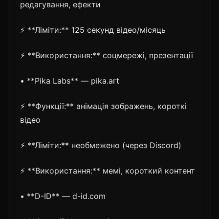
редагування, ефекти
⚡ **Ліміти:** 125 секунд відео/місяць
⚡ **Використання:** соцмережі, презентації
• **Pika Labs** — pika.art
⚡ **Функції:** анімація зображень, короткі
відео
⚡ **Ліміти:** необмежено (через Discord)
⚡ **Використання:** мемі, короткий контент
• **D-ID** — d-id.com