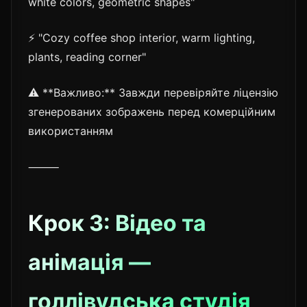
white colors, geometric shapes"
⚡ "Cozy coffee shop interior, warm lighting,
plants, reading corner"
⚠️ **Важливо:** Завжди перевіряйте ліцензію
згенерованих зображень перед комерційним
використанням
⸻
Крок 3: Відео та
анімація —
голлівудська студія