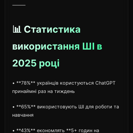
⸻
📊 Статистика
використання ШІ в
2025 році
• **78%** українців користуються ChatGPT
принаймні раз на тиждень
• **65%** використовують ШІ для роботи та
навчання
• **43%** економлять **5+ годин на