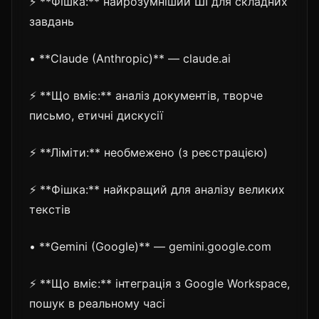
⚡ **Фішка:** найрозумніший ШІ для складних
завдань
• **Claude (Anthropic)** — claude.ai
⚡ **Що вміє:** аналіз документів, творче
письмо, етичні дискусії
⚡ **Ліміти:** необмежено (з реєстрацією)
⚡ **Фішка:** найкращий для аналізу великих
текстів
• **Gemini (Google)** — gemini.google.com
⚡ **Що вміє:** інтеграція з Google Workspace,
пошук в реальному часі