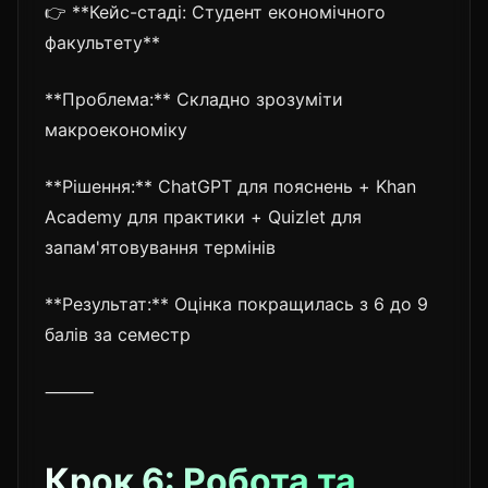
👉 **Кейс-стаді: Студент економічного
факультету**
**Проблема:** Складно зрозуміти
макроекономіку
**Рішення:** ChatGPT для пояснень + Khan
Academy для практики + Quizlet для
запам'ятовування термінів
**Результат:** Оцінка покращилась з 6 до 9
балів за семестр
⸻
Крок 6: Робота та