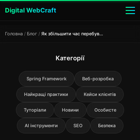
Digital WebCraft
Головна
/
Блог
/
Як збільшити час перебування користувачів на сайті
Категорії
Spring Framework
Веб-розробка
Найкращі практики
Кейси клієнтів
Туторіали
Новини
Особисте
AI інструменти
SEO
Безпека