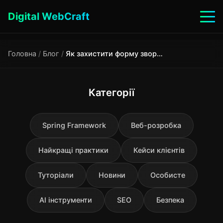
Digital WebCraft
Головна
/
Блог
/
Як захистити форму зворотного зв'язку від спаму на сайті
Категорії
Spring Framework
Веб-розробка
Найкращі практики
Кейси клієнтів
Туторіали
Новини
Особисте
AI інструменти
SEO
Безпека