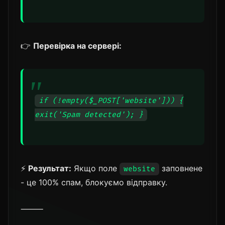
👉
Перевірка на сервері:
if (!empty($_POST['website'])) {
exit('Spam detected'); }
⚡
Результат:
Якщо поле
заповнене
website
- це 100% спам, блокуємо відправку.
⸻