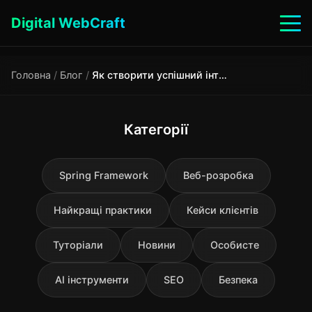
Digital WebCraft
Головна
/
Блог
/
Як створити успішний інтернет-магазин у 2025 році: повний гід
Категорії
Spring Framework
Веб-розробка
Найкращі практики
Кейси клієнтів
Туторіали
Новини
Особисте
AI інструменти
SEO
Безпека