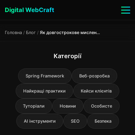
Digital WebCraft
Головна
/
Блог
/
Як довгострокове мислення впливає на цифрові рішення?
Категорії
Spring Framework
Веб-розробка
Найкращі практики
Кейси клієнтів
Туторіали
Новини
Особисте
AI інструменти
SEO
Безпека