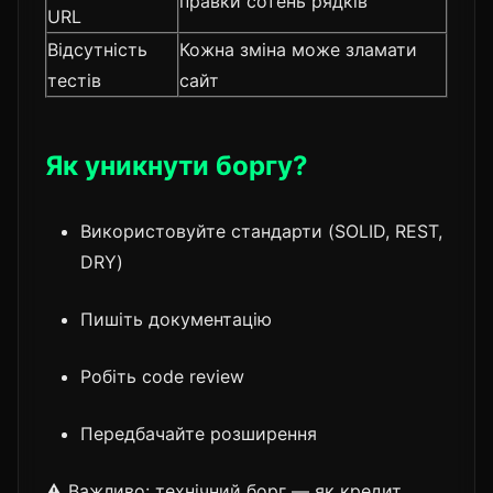
правки сотень рядків
URL
Відсутність
Кожна зміна може зламати
тестів
сайт
Як уникнути боргу?
Використовуйте стандарти (SOLID, REST,
DRY)
Пишіть документацію
Робіть code review
Передбачайте розширення
⚠️ Важливо: технічний борг — як кредит.