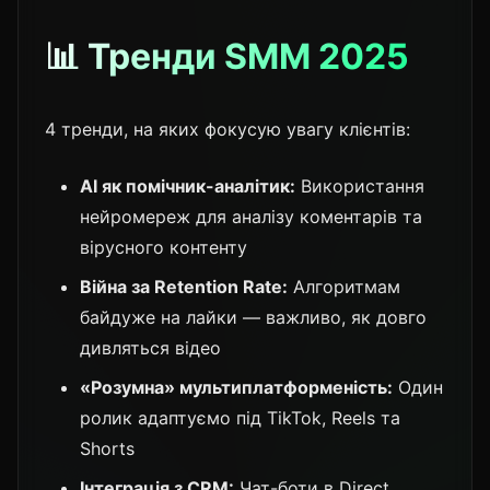
📊 Тренди SMM 2025
4 тренди, на яких фокусую увагу клієнтів:
AI як помічник-аналітик:
Використання
нейромереж для аналізу коментарів та
вірусного контенту
Війна за Retention Rate:
Алгоритмам
байдуже на лайки — важливо, як довго
дивляться відео
«Розумна» мультиплатформеність:
Один
ролик адаптуємо під TikTok, Reels та
Shorts
Інтеграція з CRM:
Чат-боти в Direct,