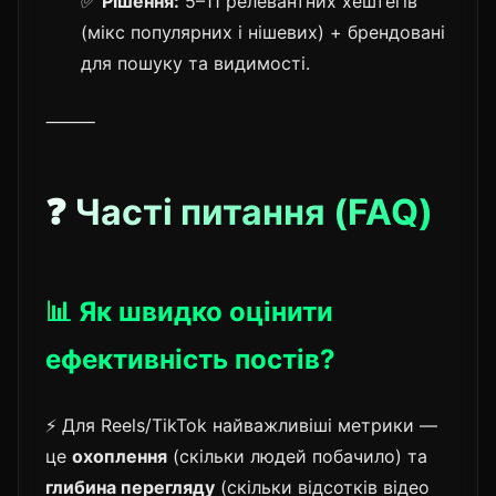
✅
Рішення:
5–11 релевантних хештегів
(мікс популярних і нішевих) + брендовані
для пошуку та видимості.
⸻
❓ Часті питання (FAQ)
📊 Як швидко оцінити
ефективність постів?
⚡ Для Reels/TikTok найважливіші метрики —
це
охоплення
(скільки людей побачило) та
глибина перегляду
(скільки відсотків відео