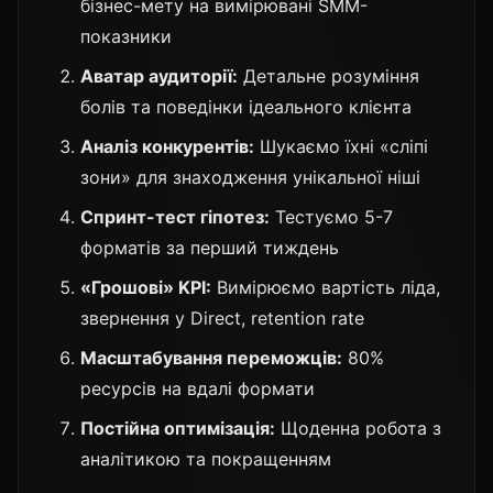
бізнес-мету на вимірювані SMM-
показники
Аватар аудиторії:
Детальне розуміння
болів та поведінки ідеального клієнта
Аналіз конкурентів:
Шукаємо їхні «сліпі
зони» для знаходження унікальної ніші
Спринт-тест гіпотез:
Тестуємо 5-7
форматів за перший тиждень
«Грошові» KPI:
Вимірюємо вартість ліда,
звернення у Direct, retention rate
Масштабування переможців:
80%
ресурсів на вдалі формати
Постійна оптимізація:
Щоденна робота з
аналітикою та покращенням