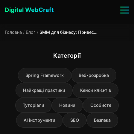
Digital WebCraft
Головна
/
Блог
/
SMM для бізнесу: Привести клієнтів з Instagram та TikTok
Категорії
Spring Framework
Веб-розробка
Найкращі практики
Кейси клієнтів
Туторіали
Новини
Особисте
AI інструменти
SEO
Безпека