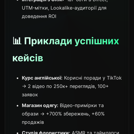
UTM-мітки, Lookalike-аудиторії для
доведення ROI
📊 Приклади успішних
кейсів
Курс англійської:
Корисні поради у TikTok
→ 2 відео по 250к+ переглядів, 100+
заявок
Магазин одягу:
Відео-примірки та
образи → +700% збережень, +60%
продажів
Студія флористики:
ASMR та таймлапси