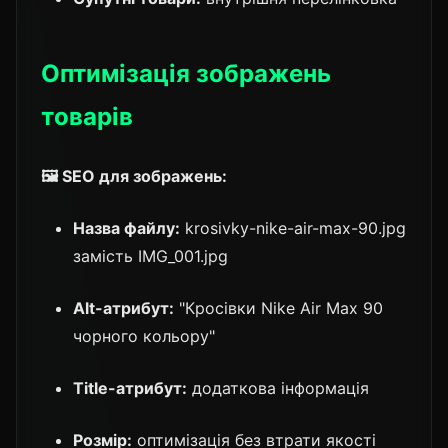
Оптимізація зображень
товарів
🖼️ SEO для зображень:
Назва файлу:
krosivky-nike-air-max-90.jpg
замість IMG_001.jpg
Alt-атрибут:
"Кросівки Nike Air Max 90
чорного кольору"
Title-атрибут:
додаткова інформація
Розмір:
оптимізація без втрати якості