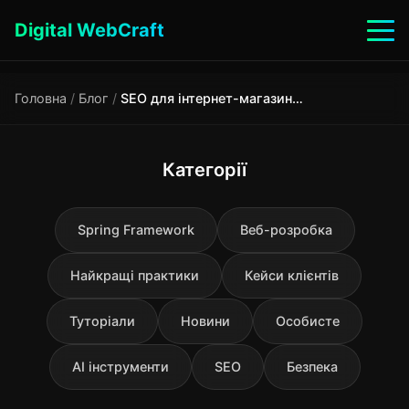
Digital WebCraft
Головна
/
Блог
/
SEO для інтернет-магазину: що потрібно зробити перед запуском
Категорії
Spring Framework
Веб-розробка
Найкращі практики
Кейси клієнтів
Туторіали
Новини
Особисте
AI інструменти
SEO
Безпека