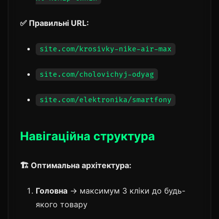
✅ Правильні URL:
site.com/krosivky-nike-air-max
site.com/cholovichyj-odyag
site.com/elektronika/smartfony
Навігаційна структура
🏗️ Оптимальна архітектура:
Головна
→ максимум 3 кліки до будь-
якого товару