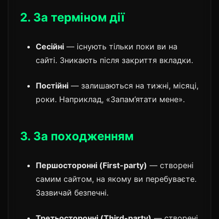
2. За терміном дії
Сесійні
— існують тільки поки ви на
сайті. Зникають після закриття вкладки.
Постійні
— залишаються на тижні, місяці,
роки. Наприклад, «Запам’ятати мене».
3. За походженням
Першосторонні (First-party)
— створені
самим сайтом, на якому ви перебуваєте.
Зазвичай безпечні.
Третьосторонні (Third-party)
— створені