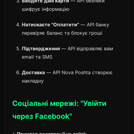
Вводите дані карти
— API безпеки
шифрує інформацію
Натискаєте "Оплатити"
— API банку
перевіряє баланс та блокує гроші
Підтвердження
— API відправляє вам
email та SMS
Доставка
— API Nova Poshta створює
накладну
Соціальні мережі: "Увійти
через Facebook"