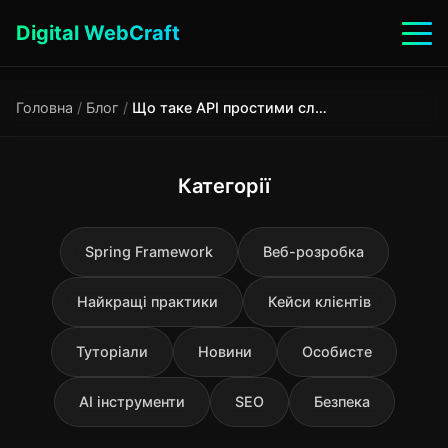
Digital WebCraft
Головна
/
Блог
/
Що таке API простими словами: як програми спілкуються між собою
Категорії
Spring Framework
Веб-розробка
Найкращі практики
Кейси клієнтів
Туторіали
Новини
Особисте
AI інструменти
SEO
Безпека