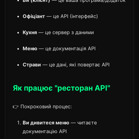
Ви (клієнт)
— це ваша програма/додаток
Офіціант
— це API (інтерфейс)
Кухня
— це сервер з даними
Меню
— це документація API
Страви
— це дані, які повертає API
Як працює "ресторан API"
👉 Покроковий процес:
Ви дивитеся меню
— читаєте
документацію API