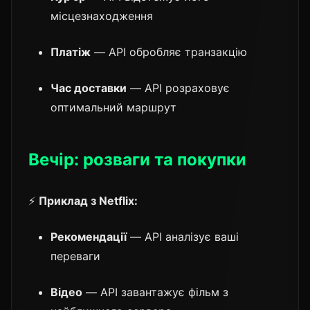
місцезнаходження
Платіж
— API обробляє транзакцію
Час доставки
— API розраховує
оптимальний маршрут
Вечір: розваги та покупки
⚡
Приклад з Netflix:
Рекомендації
— API аналізує ваші
переваги
Відео
— API завантажує фільм з