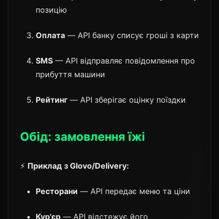
позицію
Оплата
— API банку списує гроші з карти
SMS
— API відправляє повідомлення про
прибуття машини
Рейтинг
— API зберігає оцінку поїздки
Обід: замовлення їжі
⚡
Приклад з Glovo/Delivery:
Ресторани
— API передає меню та ціни
Кур'єр
— API відстежує його