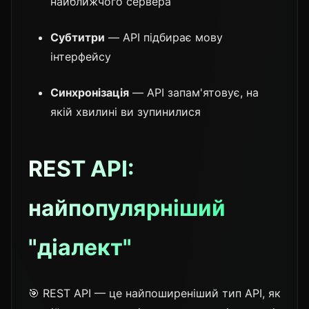
найближчого сервера
Субтитри
— API підбирає мову
інтерфейсу
Синхронізація
— API запам'ятовує, на
якій хвилині ви зупинилися
REST API:
найпопулярніший
"діалект"
🎯 REST API — це найпоширеніший тип API, як