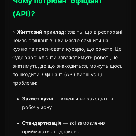
Чому потрібен "офіціант"
(API)?
⚡
Життєвий приклад:
Уявіть, що в ресторані
немає офіціантів, і ви маєте самі йти на
кухню та пояснювати кухарю, що хочете. Це
буде хаос: клієнти заважатимуть роботі, не
знатимуть, де що знаходиться, можуть щось
пошкодити. Офіціант (API) вирішує ці
проблеми:
Захист кухні
— клієнти не заходять в
робочу зону
Стандартизація
— всі замовлення
приймаються однаково