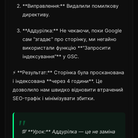
**Виправлення:** Видалили помилкову
директиву.
**Аддурілка:** Не чекаючи, поки Google
сам "згадає" про сторінку, ми негайно
використали функцію **"Запросити
індексування"** у GSC.
⚡ **Результат:** Сторінка була просканована
і індексована **через 4 години**. Це
дозволило нам швидко відновити втрачений
SEO-трафік і мінімізувати збитки.
💯 **Урок:** Аддурілка — це не заміна