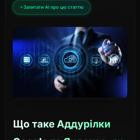
✦
Запитати AI про цю статтю
Що таке Аддурілки