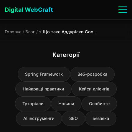
Digital WebCraft
Головна
/
Блог
/
⚡ Що таке Аддурілки Google та Яндекса: Як додати сайт та навіщо вони потрібні | Webcraft
Категорії
Spring Framework
Веб-розробка
Найкращі практики
Кейси клієнтів
Туторіали
Новини
Особисте
AI інструменти
SEO
Безпека