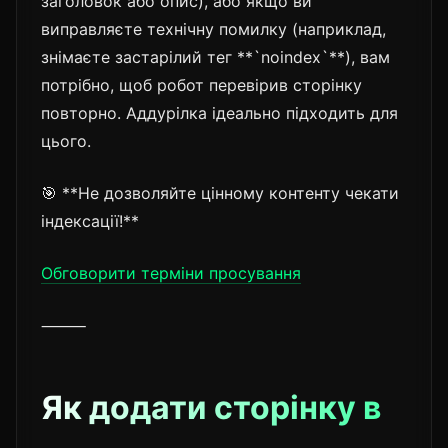
заголовок або опис), або якщо ви
виправляєте технічну помилку (наприклад,
знімаєте застарілий тег **`noindex`**), вам
потрібно, щоб робот перевірив сторінку
повторно. Аддурілка ідеально підходить для
цього.
🎯 **Не дозволяйте цінному контенту чекати
індексації!**
Обговорити терміни просування
⸻
Як додати сторінку в