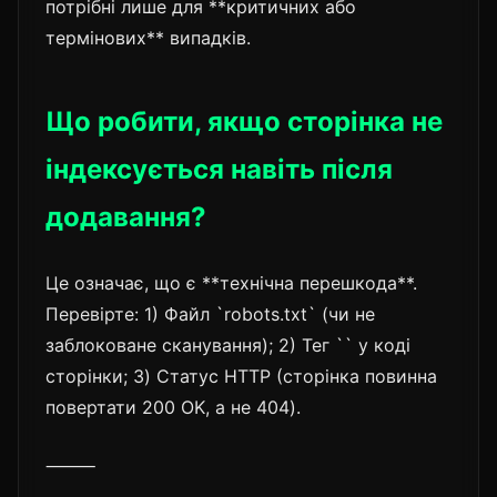
потрібні лише для **критичних або
термінових** випадків.
Що робити, якщо сторінка не
індексується навіть після
додавання?
Це означає, що є **технічна перешкода**.
Перевірте: 1) Файл `robots.txt` (чи не
заблоковане сканування); 2) Тег `
` у коді
сторінки; 3) Статус HTTP (сторінка повинна
повертати 200 OK, а не 404).
⸻