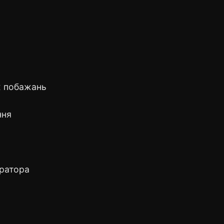
их побажань
ння
тратора