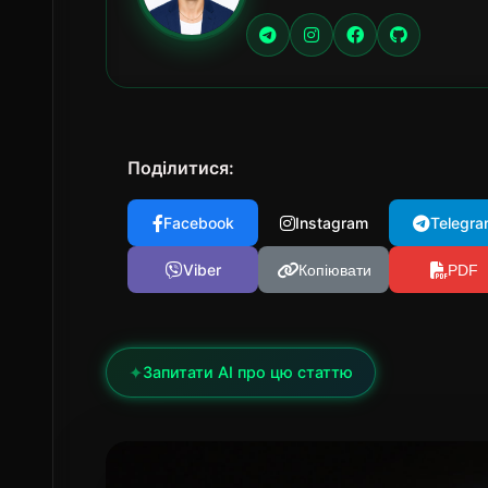
Поділитися:
Facebook
Instagram
Telegra
Viber
Копіювати
PDF
✦
Запитати AI про цю статтю