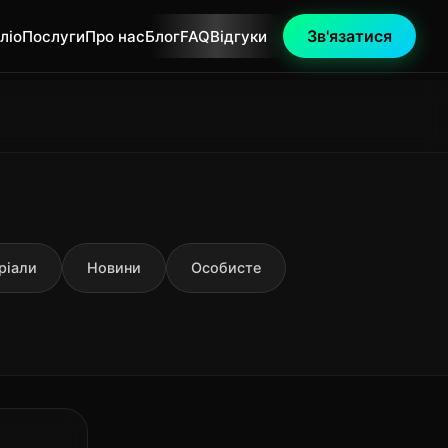
Зв'язатися
ліо
Послуги
Про нас
Блог
FAQ
Відгуки
ріали
Новини
Особисте