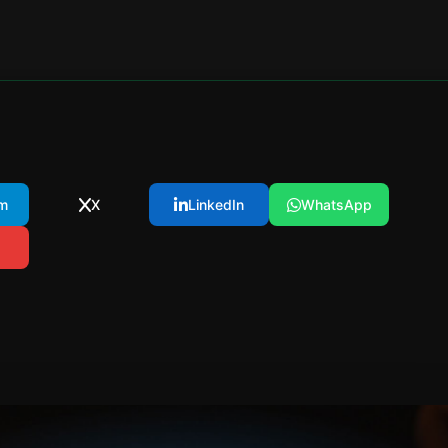
m
X
LinkedIn
WhatsApp