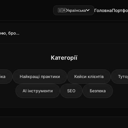
Головна
Портфо
🇺🇦
Українська
Сайт для ресторану: онлайн-меню, бронювання та доставка у 2025 році
Категорії
бка
Найкращі практики
Кейси клієнтів
Туто
AI інструменти
SEO
Безпека