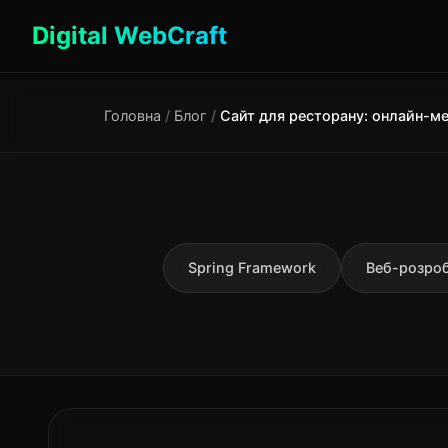
Digital WebCraft
Головна
/
Блог
/
Spring Framework
Веб-розро