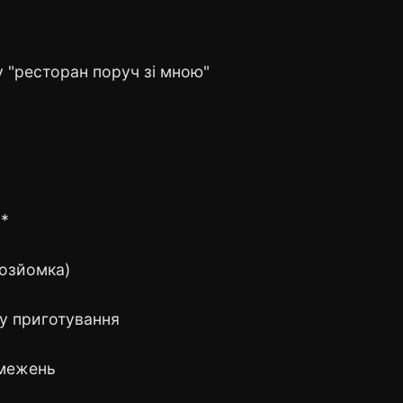
у "ресторан поруч зі мною"
**
тозйомка)
бу приготування
бмежень