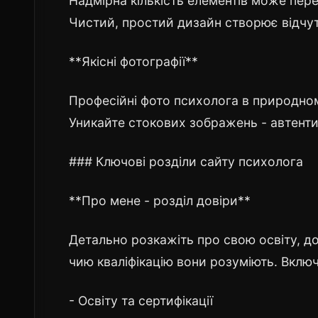
Надмірна кількість елементів може пер
Чистий, простий дизайн створює відчу
**Якісні фотографії**
Професійні фото психолога в природно
Уникайте стокових зображень - автенти
### Ключові розділи сайту психолога
**Про мене - розділ довіри**
Детально розкажіть про свою освіту, до
чию кваліфікацію вони розуміють. Включ
- Освіту та сертифікації