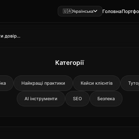
Головна
Портфо
🇺🇦
Українська
Сайт для психолога: як створити довіру та залучити клієнтів у 2025 році
Категорії
бка
Найкращі практики
Кейси клієнтів
Туто
AI інструменти
SEO
Безпека