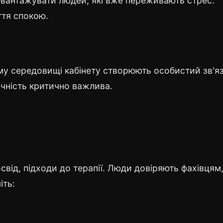
евантажувати людей, які вже переживають стрес.
ття спокою.
му середовищі кабінету створюють особистий зв'яз
чність критично важлива.
свід, підходи до терапії. Люди довіряють фахівцям
іть: