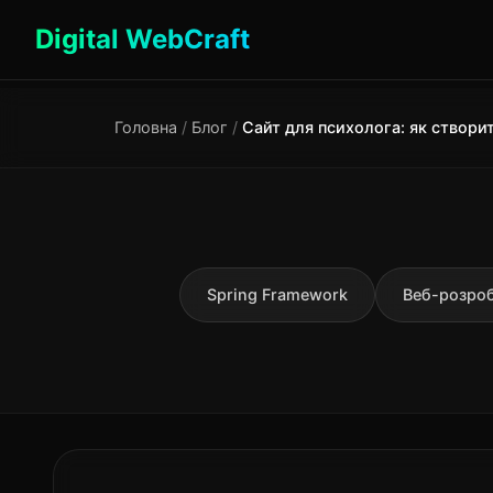
Digital WebCraft
Головна
/
Блог
/
Spring Framework
Веб-розро