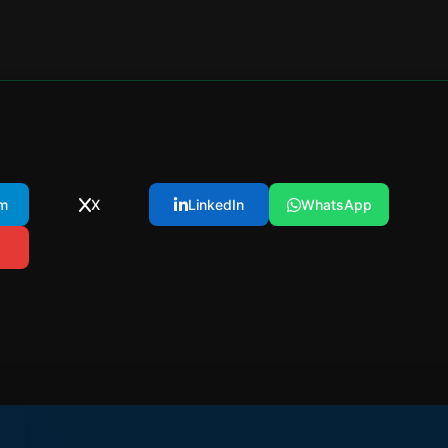
m
X
LinkedIn
WhatsApp