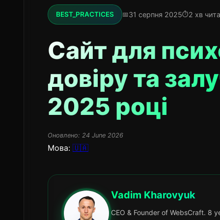
31 серпня 2025
2 хв чит
BEST_PRACTICES
Сайт для псих
довіру та залу
2025 році
Оновлено:
24 June 2026
Мова:
🇺🇦
Vadim Kharovyuk
CEO & Founder of WebsCraft. 8 ye