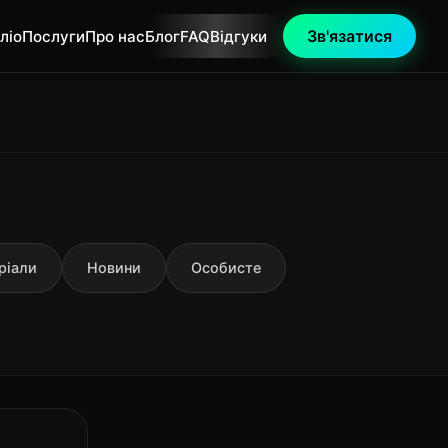
Зв'язатися
ліо
Послуги
Про нас
Блог
FAQ
Відгуки
ріали
Новини
Особисте