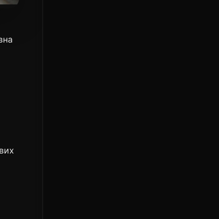
вна
авих