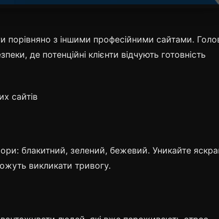
ги порівняно з іншими професійними сайтами. Голо
пеки, де потенційні клієнти відчують готовність
их сайтів
ьори: блакитний, зелений, бежевий. Уникайте яскр
 можуть викликати тривогу.