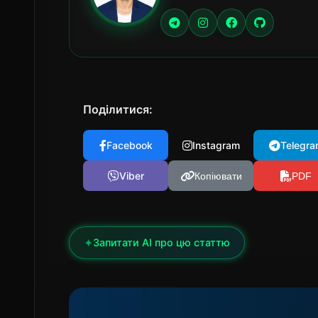
Поділитися:
Facebook
Instagram
Telegra
Viber
Копіювати
PDF
✦
Запитати AI про цю статтю