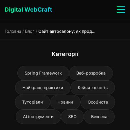
Digital WebCraft
Головна
/
Блог
/
Сайт автосалону: як продавати авто онлайн у 2025 році
Категорії
Spring Framework
Веб-розробка
Найкращі практики
Кейси клієнтів
Туторіали
Новини
Особисте
AI інструменти
SEO
Безпека