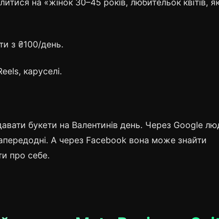
литися на «жінок 30–45 років, любительок квітів, як
ти з ₴100/день.
Reels, каруселі.
давати букети на Валентинів день. Через Google лю
апередодні. А через Facebook вона може знайти
ти про себе.