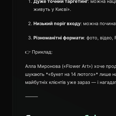
Дуже точний таргетинг
: можна наці
живуть у Києві».
Низький поріг входу
: можна почина
Різноманітні формати
: фото, відео, 
👉 Приклад:
Алла Миронова («Flower Art») хоче про
шукають *«букет на 14 лютого»* лише н
майбутніх клієнтів уже зараз — і нагада
⸻