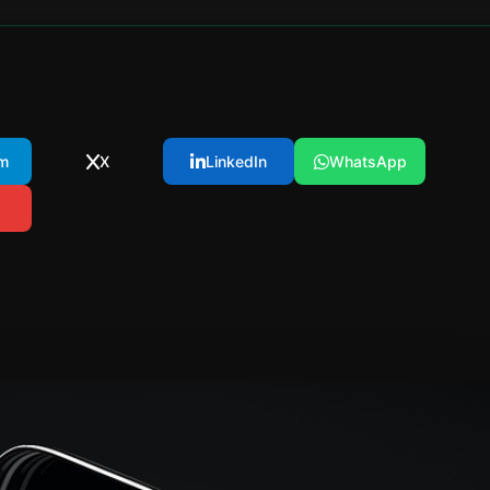
m
X
LinkedIn
WhatsApp