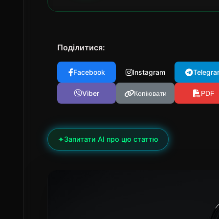
Поділитися:
Facebook
Instagram
Telegra
Viber
Копіювати
PDF
✦
Запитати AI про цю статтю