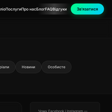
Зв'язатися
ліо
Послуги
Про нас
Блог
FAQ
Відгуки
ріали
Новини
Особисте
Чому Facebook і Instagram —