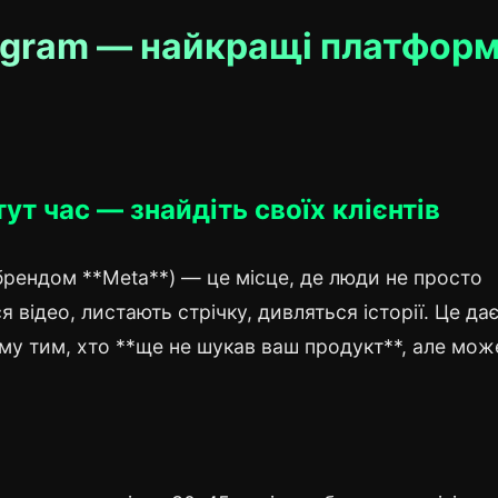
tagram — найкращі платфор
т час — знайдіть своїх клієнтів
 брендом **Meta**) — це місце, де люди не просто
 відео, листають стрічку, дивляться історії. Це да
му тим, хто **ще не шукав ваш продукт**, але мож