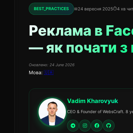
24 вересня 2025
4 хв чи
BEST_PRACTICES
Реклама в Fac
— як почати з
Оновлено:
24 June 2026
Мова:
🇺🇦
Vadim Kharovyuk
CEO & Founder of WebsCraft. 8 ye