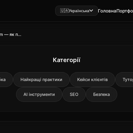
Головна
Портфо
🇺🇦
Українська
Реклама в Facebook та Instagram — як почати з нуля
Категорії
бка
Найкращі практики
Кейси клієнтів
Туто
AI інструменти
SEO
Безпека