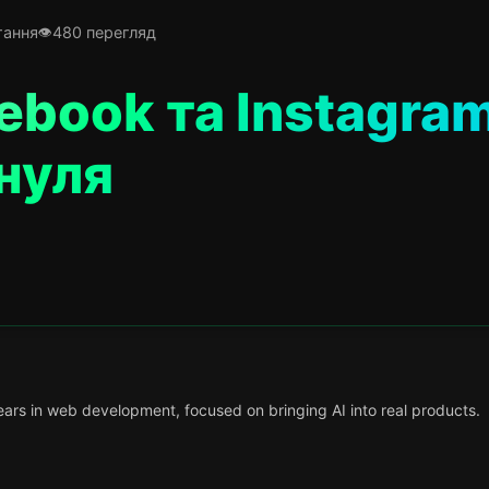
тання
480 перегляд
ebook та Instagra
 нуля
ars in web development, focused on bringing AI into real products.