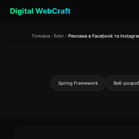
Digital WebCraft
Головна
/
Блог
/
Spring Framework
Веб-розро